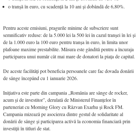
o tranșă în euro, cu scadență la 10 ani și dobândă de 6,80%.
Pentru aceste emisiuni, pragurile minime de subscriere sunt
semnificativ reduse: de la 5.000 lei la 500 lei în cazul tranșei în lei și
de la 1.000 euro la 100 euro pentru tranșa în euro, în limita unor
plafoane maxime prestabilite. Măsura este gândită pentru a încuraja
participarea unui număr cât mai mare de donatori la piața de capital.
De aceste facilități pot beneficia persoanele care fac dovada donării
de sânge începând cu 1 ianuarie 2026.
Inițiativa este parte din campania „România are sânge de rocker,
acum și de investitor”, derulată de Ministerul Finanțelor în
parteneriat cu Morning Glory cu Răzvan Exarhu și Rock FM.
Campania mizează pe asocierea dintre gestul de solidaritate al
donării de sânge și participarea activă la economia financiară prin
investiții în titluri de stat.