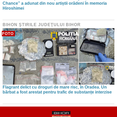
Chance” a adunat din nou artiștii orădeni în memoria
Hiroshimei
BIHON ŞTIRILE JUDEŢULUI BIHOR
FOTO
Flagrant delict cu droguri de mare risc, în Oradea. Un
bărbat a fost arestat pentru trafic de substanțe interzise