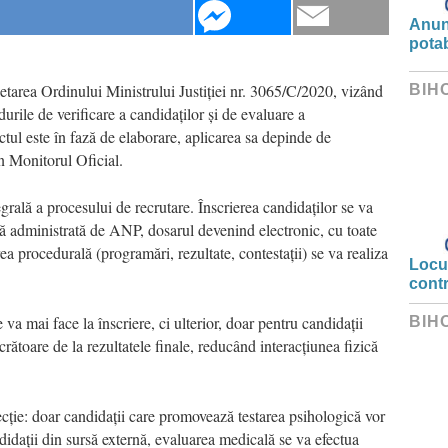
Anunț
potab
tarea Ordinului Ministrului Justiției nr. 3065/C/2020, vizând
BIH
urile de verificare a candidaților și de evaluare a
tul este în fază de elaborare, aplicarea sa depinde de
n Monitorul Oficial.
grală a procesului de recrutare. Înscrierea candidaților se va
că administrată de ANP, dosarul devenind electronic, cu toate
 procedurală (programări, rezultate, contestații) se va realiza
Locui
cont
va mai face la înscriere, ci ulterior, doar pentru candidații
BIH
crătoare de la rezultatele finale, reducând interacțiunea fizică
ecție: doar candidații care promovează testarea psihologică vor
idații din sursă externă, evaluarea medicală se va efectua