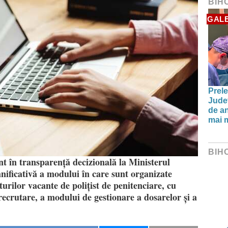
BIH
GALE
Prele
Jude
de an
mai m
BIH
nt în transparență decizională la Ministerul
nificativă a modului în care sunt organizate
urilor vacante de polițist de penitenciare, cu
recrutare, a modului de gestionare a dosarelor și a