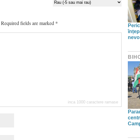
Required fields are marked
*
Peric
înțep
nevo
BIH
inca
1000
caractere ramase
Parad
centr
Camp