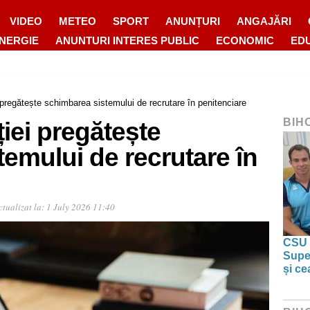
VIDEO
METEO
SPORT
ANUNȚURI
ANGAJĂRI
ENERGIE
ANUNTURI INTERES PUBLIC
ECONOMIC
ED
i pregătește schimbarea sistemului de recrutare în penitenciare
BIH
ției pregătește
emului de recrutare în
tualizat la:
1 July 2026 11:40
CSU 
Super
și ce