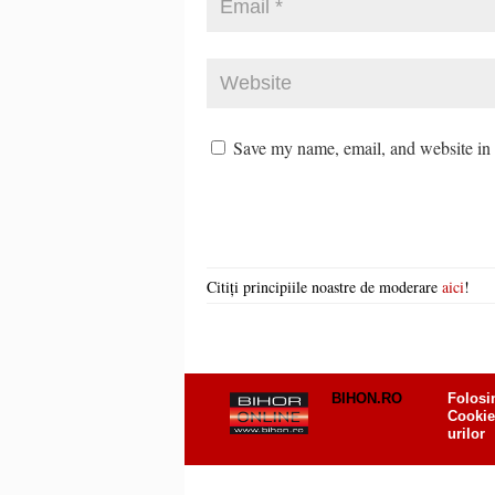
Save my name, email, and website in t
Citiți principiile noastre de moderare
aici
!
BIHON.RO
Folosi
Cookie
urilor