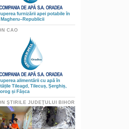
ruperea furnizării apei potabile în
 Magheru–Republicii
ON CAO
ruperea alimentării cu apă în
itățile Tileagd, Tilecuș, Șerghiș,
iorog și Fâșca
ON ŞTIRILE JUDEŢULUI BIHOR