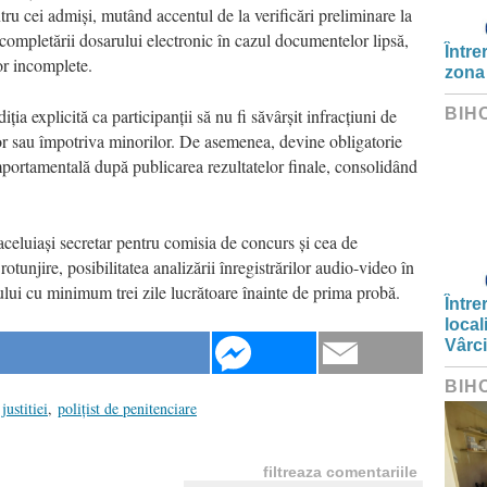
tru cei admiși, mutând accentul de la verificări preliminare la
a completării dosarului electronic în cazul documentelor lipsă,
Între
or incomplete.
zona
ția explicită ca participanții să nu fi săvârșit infracțiuni de
BIH
or sau împotriva minorilor. De asemenea, devine obligatorie
mportamentală după publicarea rezultatelor finale, consolidând
a aceluiași secretar pentru comisia de concurs și cea de
otunjire, posibilitatea analizării înregistrărilor audio-video în
rului cu minimum trei zile lucrătoare înainte de prima probă.
Între
local
Vârc
BIH
justitiei
,
polițist de penitenciare
filtreaza comentariile