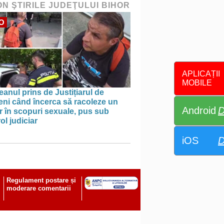
ON ŞTIRILE JUDEŢULUI BIHOR
O
APLICAȚII
MOBILE
anul prins de Justițiarul de
eni când încerca să racoleze un
Android
D
 în scopuri sexuale, pus sub
ol judiciar
iOS
D
Regulament postare și
moderare comentarii