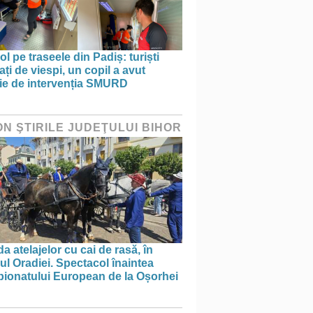
ol pe traseele din Padiș: turiști
ați de viespi, un copil a avut
ie de intervenția SMURD
ON ŞTIRILE JUDEŢULUI BIHOR
a atelajelor cu cai de rasă, în
ul Oradiei. Spectacol înaintea
ionatului European de la Oșorhei