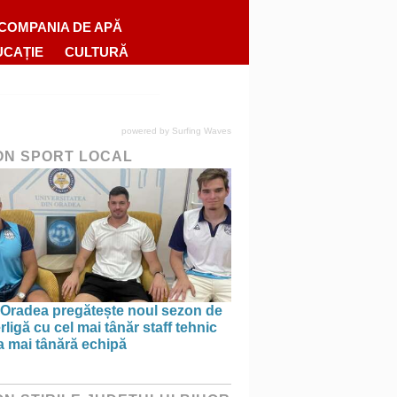
COMPANIA DE APĂ
UCAȚIE
CULTURĂ
powered by
Surfing Waves
ON SPORT LOCAL
Oradea pregătește noul sezon de
ligă cu cel mai tânăr staff tehnic
a mai tânără echipă