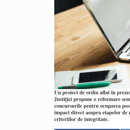
Un proiect de ordin aflat în preze
Justiției propune o reformare sem
concursurile pentru ocuparea post
impact direct asupra etapelor de 
criteriilor de integritate.