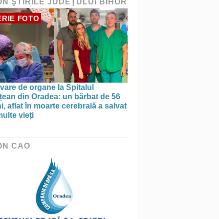
ON ŞTIRILE JUDEŢULUI BIHOR
RIE FOTO
vare de organe la Spitalul
țean din Oradea: un bărbat de 56
i, aflat în moarte cerebrală a salvat
ulte vieți
ON CAO