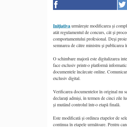
Inițiativa
urmărește modificarea și comple
atât regulamentul de concurs, cât și proced
comportamentului profesional. Deși proiec
semnarea de către ministru și publicarea î
O schimbare majoră este digitalizarea inte
face exclusiv printr-o platformă informati
documentele încărcate online. Comunicarea
exclusiv digital.
Verificarea documentelor în original nu se 
declarați admiși, în termen de cinci zile lu
și mutând controlul într-o etapă finală.
Este modificată și ordinea etapelor de sel
continua în etapele următoare. Pentru cand