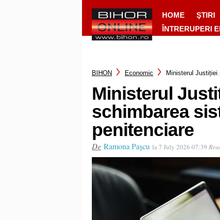
HOME
ŞTIRI
ÎNTRERUPERI 
BIHON
Economic
Ministerul Justiție
Ministerul Justi
schimbarea sist
penitenciare
De
Ramona Pașcu
la 7 July 2026 07:39
Reac