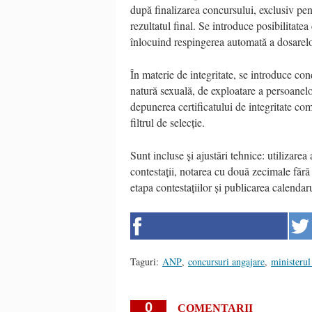
după finalizarea concursului, exclusiv pen
rezultatul final. Se introduce posibilitate
înlocuind respingerea automată a dosarel
În materie de integritate, se introduce condi
natură sexuală, de exploatare a persoanel
depunerea certificatului de integritate co
filtrul de selecție.
Sunt incluse și ajustări tehnice: utilizare
contestații, notarea cu două zecimale fără r
etapa contestațiilor și publicarea calenda
Taguri:
ANP
,
concursuri angajare
,
ministerul 
0
COMENTARII