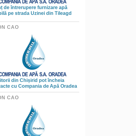
 de întrerupere furnizare apă
ilă pe strada Uzinei din Tileagd
ON CAO
torii din Chișirid pot încheia
racte cu Compania de Apă Oradea
ON CAO