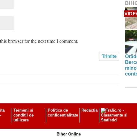
BIH
VIDE
his browser for the next time I comment.
Orăde
Berc
minor
contr
nta
Termeni si
Politica de
Redactia
-
conditii de
confidentialitate
utilizare
Bihor Online