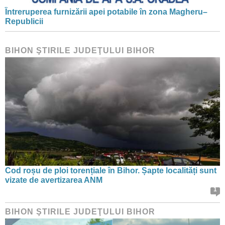
Întreruperea furnizării apei potabile în zona Magheru–
Republicii
BIHON ŞTIRILE JUDEŢULUI BIHOR
Cod roșu de ploi torențiale în Bihor. Șapte localități sunt
vizate de avertizarea ANM
1
BIHON ŞTIRILE JUDEŢULUI BIHOR