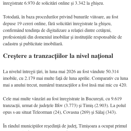
înregistrate 6.970 de solicitări online și 3.342 la ghișeu.
Totodată, în baza procedurilor privind bunurile viitoare, au fost
depuse 19 cereri online, fără solicitări înregistrate la ghișeu,
confirmând tendința de digitalizare a relației dintre cetățeni,
profesioniștii din domeniul imobiliar și instituțiile responsabile de
cadastru și publicitate imobiliară.
Creștere a tranzacțiilor la nivel național
La nivelul întregii țări, în luna mai 2026 au fost vândute 50.314
imobile, cu 2.179 mai multe față de luna aprilie. Comparativ cu luna
mai a anului trecut, numărul tranzacțiilor a fost însă mai mic cu 420.
Cele mai multe vânzări au fost înregistrate în București, cu 9.619
tranzacții, urmat de județele Ilfov (3.773) și Timiș (2.903). La polul
opus s-au situat Teleorman (24), Covasna (269) și Sălaj (343).
În rândul municipiilor reședință de județ, Timișoara a ocupat primul