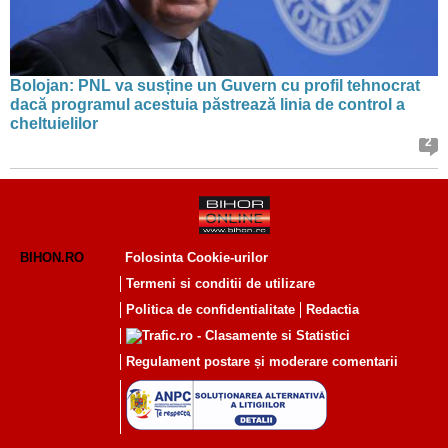
Bolojan: PNL va susține un Guvern cu profil tehnocrat
dacă programul acestuia păstrează linia de control a
cheltuielilor
2
BIHON.RO
Folosinta Cookie-urilor
Termeni si conditii de utilizare
Politica de confidentialitate
Redactia
Regulament postare și moderare comentarii