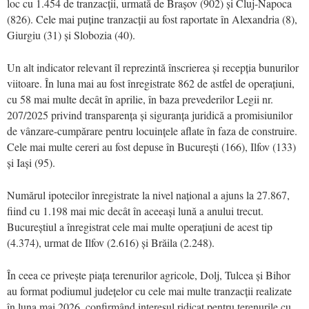
loc cu 1.454 de tranzacții, urmată de Brașov (902) și Cluj-Napoca
(826). Cele mai puține tranzacții au fost raportate în Alexandria (8),
Giurgiu (31) și Slobozia (40).
Un alt indicator relevant îl reprezintă înscrierea și recepția bunurilor
viitoare. În luna mai au fost înregistrate 862 de astfel de operațiuni,
cu 58 mai multe decât în aprilie, în baza prevederilor Legii nr.
207/2025 privind transparența și siguranța juridică a promisiunilor
de vânzare-cumpărare pentru locuințele aflate în faza de construire.
Cele mai multe cereri au fost depuse în București (166), Ilfov (133)
și Iași (95).
Numărul ipotecilor înregistrate la nivel național a ajuns la 27.867,
fiind cu 1.198 mai mic decât în aceeași lună a anului trecut.
Bucureștiul a înregistrat cele mai multe operațiuni de acest tip
(4.374), urmat de Ilfov (2.616) și Brăila (2.248).
În ceea ce privește piața terenurilor agricole, Dolj, Tulcea și Bihor
au format podiumul județelor cu cele mai multe tranzacții realizate
în luna mai 2026, confirmând interesul ridicat pentru terenurile cu