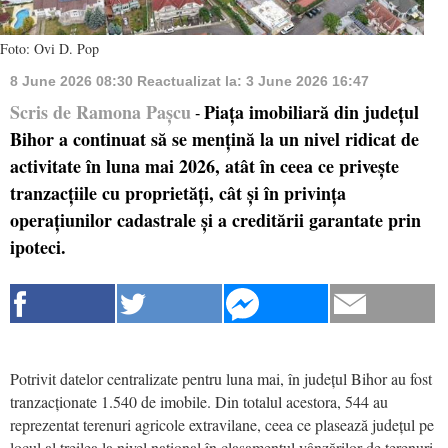
Foto: Ovi D. Pop
8 June 2026 08:30
Reactualizat la:
3 June 2026 16:47
Scris de Ramona Pașcu
Piața imobiliară din județul
-
Bihor a continuat să se mențină la un nivel ridicat de
activitate în luna mai 2026, atât în ceea ce privește
tranzacțiile cu proprietăți, cât și în privința
operațiunilor cadastrale și a creditării garantate prin
ipoteci.
Potrivit datelor centralizate pentru luna mai, în județul Bihor au fost
tranzacționate 1.540 de imobile. Din totalul acestora, 544 au
reprezentat terenuri agricole extravilane, ceea ce plasează județul pe
locul al treilea la nivel național în clasamentul vânzărilor de terenuri