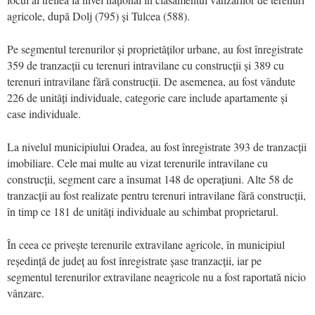
agricole, după Dolj (795) și Tulcea (588).
Pe segmentul terenurilor și proprietăților urbane, au fost înregistrate
359 de tranzacții cu terenuri intravilane cu construcții și 389 cu
terenuri intravilane fără construcții. De asemenea, au fost vândute
226 de unități individuale, categorie care include apartamente și
case individuale.
La nivelul municipiului Oradea, au fost înregistrate 393 de tranzacții
imobiliare. Cele mai multe au vizat terenurile intravilane cu
construcții, segment care a însumat 148 de operațiuni. Alte 58 de
tranzacții au fost realizate pentru terenuri intravilane fără construcții,
în timp ce 181 de unități individuale au schimbat proprietarul.
În ceea ce privește terenurile extravilane agricole, în municipiul
reședință de județ au fost înregistrate șase tranzacții, iar pe
segmentul terenurilor extravilane neagricole nu a fost raportată nicio
vânzare.