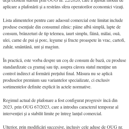
aplicare a plafonării și a restrâns sfera operatorilor economici vizați.
Lista alimentelor pentru care adaosul comercial este limitat include
produse esențiale din consumul zilnic: pâine albă simplă, lapte de
consum, brânzeturi de tip telemea, iaurt simplu, făină, mălai, ouă,
ulei, carne de pui și porc, legume și fructe proaspete în vrac, cartofi,
zahăr, smântână, unt și magiun.
În practică, este vorba despre un coș de consum de bază, cu produse
standardizate ca gramaj sau tip, asupra cărora statul menține un
control indirect al formării prețului final. Măsura nu se aplică
produselor premium sau variantelor specializate, ci exclusiv
sortimentelor definite explicit în actele normative.
Regimul actual de plafonare a fost configurat progresiv încă din
2023, prin OUG 67/2023, care a introdus caracterul temporar al
intervenției și a stabilit limite pe întreg lanțul comercial.
Ulterior, prin modificări succesive, inclusiv cele aduse de OUG nr.