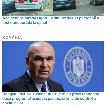
Accident pe strada Ogorului din Oradea. O persoană a
fost transportată la spital
ROMÂNIA
Bolojan: PNL va susține un Guvern cu profil tehnocrat
dacă programul acestuia păstrează linia de control a
cheltuielilor