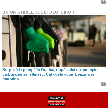
2
BIHON ŞTIRILE JUDEŢULUI BIHOR
Surpriză la pompă în Oradea, după valul de scumpiri:
carburanții se ieftinesc. Cât costă acum benzina și
motorina
1