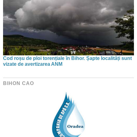
Cod roșu de ploi torențiale în Bihor. Șapte localități sunt
vizate de avertizarea ANM
BIHON CAO