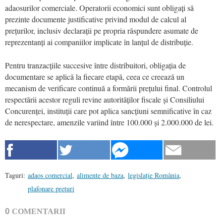
adaosurilor comerciale. Operatorii economici sunt obligați să
prezinte documente justificative privind modul de calcul al
prețurilor, inclusiv declarații pe propria răspundere asumate de
reprezentanți ai companiilor implicate în lanțul de distribuție.
Pentru tranzacțiile succesive între distribuitori, obligația de
documentare se aplică la fiecare etapă, ceea ce creează un
mecanism de verificare continuă a formării prețului final. Controlul
respectării acestor reguli revine autorităților fiscale și Consiliului
Concurenței, instituții care pot aplica sancțiuni semnificative în caz
de nerespectare, amenzile variind între 100.000 și 2.000.000 de lei.
Taguri:
adaos comercial
,
alimente de baza
,
legislație România
,
plafonare preturi
0
COMENTARII