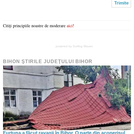
Citiți principiile noastre de moderare
aici
!
powered by
Surfing Waves
BIHON ŞTIRILE JUDEŢULUI BIHOR
Furtuna a făcut ravagii în Bihor. O parte din acoperișul