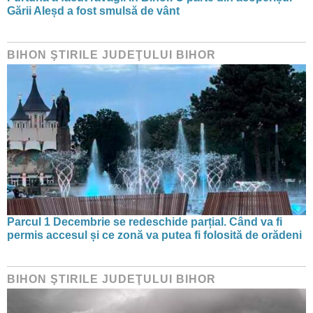
Gării Aleșd a fost smulsă de vânt
BIHON ŞTIRILE JUDEŢULUI BIHOR
Parcul 1 Decembrie se redeschide parțial. Când va fi
permis accesul și ce zonă va putea fi folosită de orădeni
BIHON ŞTIRILE JUDEŢULUI BIHOR