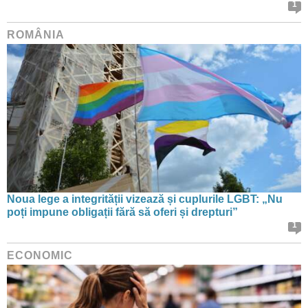
1
ROMÂNIA
Noua lege a integrității vizează și cuplurile LGBT: „Nu
poți impune obligații fără să oferi și drepturi”
1
ECONOMIC