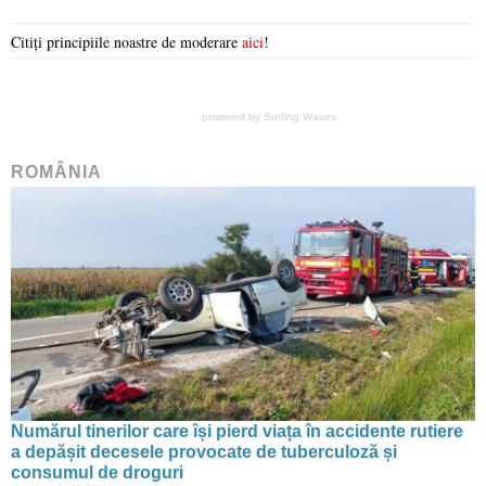
Citiți principiile noastre de moderare
aici
!
powered by
Surfing Waves
ROMÂNIA
Numărul tinerilor care își pierd viața în accidente rutiere
a depășit decesele provocate de tuberculoză și
consumul de droguri