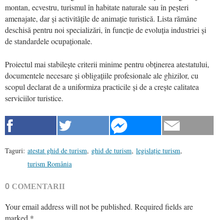
montan, ecvestru, turismul în habitate naturale sau în peșteri
amenajate, dar și activitățile de animație turistică. Lista rămâne
deschisă pentru noi specializări, în funcție de evoluția industriei și
de standardele ocupaționale.
Proiectul mai stabilește criterii minime pentru obținerea atestatului,
documentele necesare și obligațiile profesionale ale ghizilor, cu
scopul declarat de a uniformiza practicile și de a crește calitatea
serviciilor turistice.
Taguri:
atestat ghid de turism
,
ghid de turism
,
legislație turism
,
turism România
0
COMENTARII
Your email address will not be published.
Required fields are
marked
*