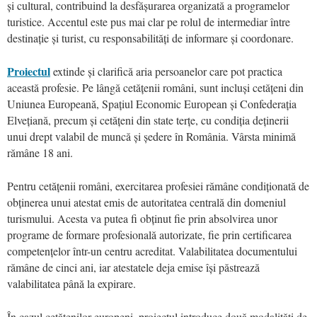
și cultural, contribuind la desfășurarea organizată a programelor
turistice. Accentul este pus mai clar pe rolul de intermediar între
destinație și turist, cu responsabilități de informare și coordonare.
Proiectul
extinde și clarifică aria persoanelor care pot practica
această profesie. Pe lângă cetățenii români, sunt incluși cetățeni din
Uniunea Europeană, Spațiul Economic European și Confederația
Elvețiană, precum și cetățeni din state terțe, cu condiția deținerii
unui drept valabil de muncă și ședere în România. Vârsta minimă
rămâne 18 ani.
Pentru cetățenii români, exercitarea profesiei rămâne condiționată de
obținerea unui atestat emis de autoritatea centrală din domeniul
turismului. Acesta va putea fi obținut fie prin absolvirea unor
programe de formare profesională autorizate, fie prin certificarea
competențelor într-un centru acreditat. Valabilitatea documentului
rămâne de cinci ani, iar atestatele deja emise își păstrează
valabilitatea până la expirare.
În cazul cetățenilor europeni, proiectul introduce două modalități de