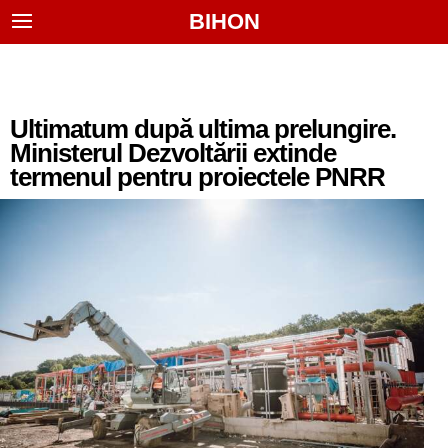
BIHON
Ultimatum după ultima prelungire.
Ministerul Dezvoltării extinde
termenul pentru proiectele PNRR