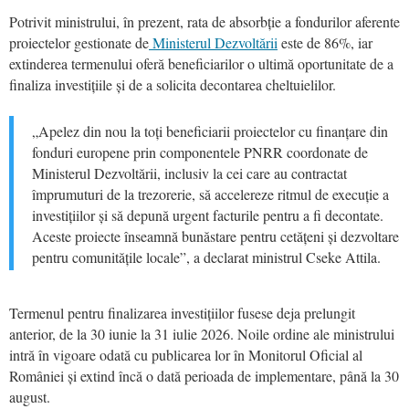
Potrivit ministrului, în prezent, rata de absorbție a fondurilor aferente
proiectelor gestionate de
Ministerul Dezvoltării
este de 86%, iar
extinderea termenului oferă beneficiarilor o ultimă oportunitate de a
finaliza investițiile și de a solicita decontarea cheltuielilor.
„Apelez din nou la toți beneficiarii proiectelor cu finanțare din
fonduri europene prin componentele PNRR coordonate de
Ministerul Dezvoltării, inclusiv la cei care au contractat
împrumuturi de la trezorerie, să accelereze ritmul de execuție a
investițiilor și să depună urgent facturile pentru a fi decontate.
Aceste proiecte înseamnă bunăstare pentru cetățeni și dezvoltare
pentru comunitățile locale”, a declarat ministrul Cseke Attila.
Termenul pentru finalizarea investițiilor fusese deja prelungit
anterior, de la 30 iunie la 31 iulie 2026. Noile ordine ale ministrului
intră în vigoare odată cu publicarea lor în Monitorul Oficial al
României și extind încă o dată perioada de implementare, până la 30
august.