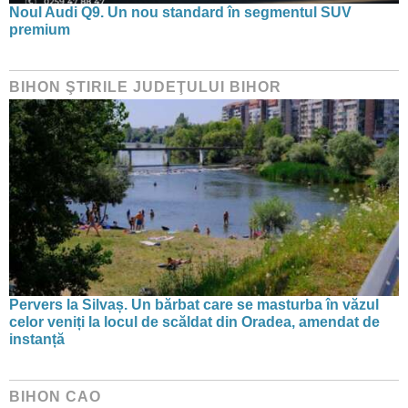
Noul Audi Q9. Un nou standard în segmentul SUV
premium
BIHON ŞTIRILE JUDEŢULUI BIHOR
Pervers la Silvaș. Un bărbat care se masturba în văzul
celor veniți la locul de scăldat din Oradea, amendat de
instanță
BIHON CAO