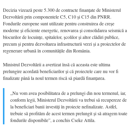
Decizia vizează peste 5.300 de contracte finanțate de Ministerul
Dezvoltării prin componentele C5, C10 și C15 din PNRR.
Fondurile europene sunt utilizate pentru construirea de creșe
moderne și eficiente energetic, renovarea și consolidarea seismică a
blocurilor de locuințe, spitalelor, școlilor și altor clădiri publice,
precum și pentru dezvoltarea infrastructurii verzi și a proiectelor de
regenerare urbană în comunitățile din România.
Ministrul Dezvoltării a avertizat însă că aceasta este ultima
prelungire acordată beneficiarilor și că proiectele care nu vor fi
finalizate până la noul termen riscă să piardă finanțarea.
„Nu vom avea posibilitatea de a prelungi din nou termenul, iar,
conform legii, Ministerul Dezvoltării va trebui să recupereze de
la beneficiari banii investiți în proiecte nefinalizate. Astfel,
trebuie să profităm de acest termen prelungit și să atragem toate
fondurile disponibile”, a conchis Cseke Attila.