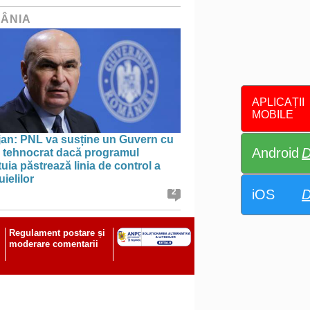
ÂNIA
APLICAȚII
MOBILE
jan: PNL va susține un Guvern cu
Android
D
l tehnocrat dacă programul
uia păstrează linia de control a
uielilor
iOS
D
2
Regulament postare și
moderare comentarii