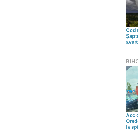
Cod r
Șapte
aver
BIH
Accid
Orade
la spi