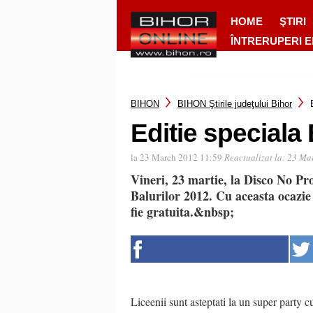
HOME
ŞTIRI
ÎNTRERUPERI 
BIHON
BIHON Ştirile judeţului Bihor
Editie speciala 
la 23 March 2012 11:59
Reactualizat la:
23 Ma
Vineri, 23 martie, la Disco No Pr
Balurilor 2012. Cu aceasta ocazie 
fie gratuita.&nbsp;
Liceenii sunt asteptati la un super party 