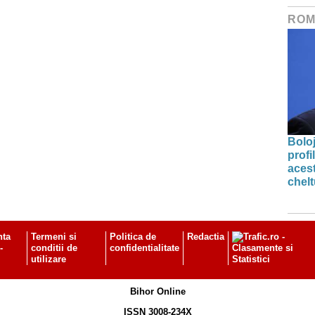
ROM
Bolo
profi
acest
chelt
nta
Termeni si
Politica de
Redactia
-
conditii de
confidentialitate
utilizare
Bihor Online
ISSN 3008-234X