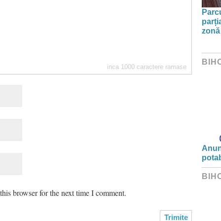
Parc
parți
zonă 
BIH
inca
1000
caractere ramase
Anunț
potab
BIH
his browser for the next time I comment.