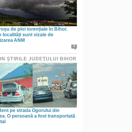
oșu de ploi torențiale în Bihor.
 localități sunt vizate de
tizarea ANM
1
ON ŞTIRILE JUDEŢULUI BIHOR
ent pe strada Ogorului din
a. O persoană a fost transportată
tal