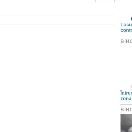
Locui
cont
BIH
Între
zona
BIH