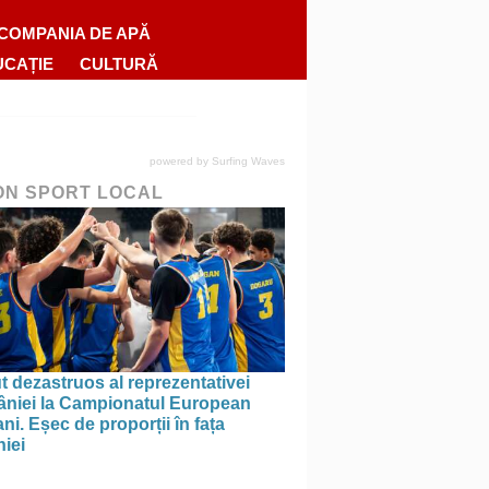
COMPANIA DE APĂ
UCAȚIE
CULTURĂ
powered by
Surfing Waves
ON SPORT LOCAL
 dezastruos al reprezentativei
niei la Campionatul European
ni. Eșec de proporții în fața
iei