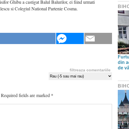
for Ghibu a castigat Balul Balurilor, ei fiind urmati
BIH
lescu si Colegiul National Partenie Cosma.
Furtu
din a
de v
filtreaza comentariile
BIH
Required fields are marked
*