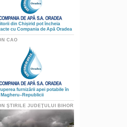
torii din Chișirid pot încheia
racte cu Compania de Apă Oradea
ON CAO
ruperea furnizării apei potabile în
 Magheru–Republicii
ON ŞTIRILE JUDEŢULUI BIHOR