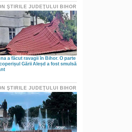
ON ŞTIRILE JUDEŢULUI BIHOR
na a făcut ravagii în Bihor. O parte
coperișul Gării Aleșd a fost smulsă
ânt
ON ŞTIRILE JUDEŢULUI BIHOR