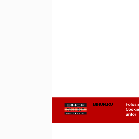
BIHON.RO
Folosi
Cookie
urilor