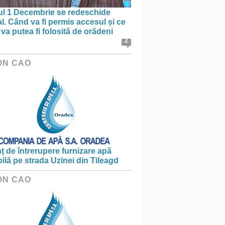
ul 1 Decembrie se redeschide
al. Când va fi permis accesul și ce
va putea fi folosită de orădeni
2
ON CAO
 de întrerupere furnizare apă
ilă pe strada Uzinei din Tileagd
ON CAO