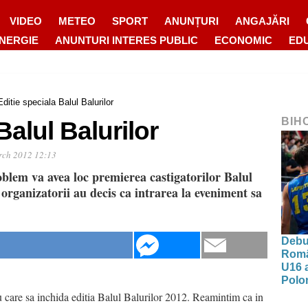
VIDEO
METEO
SPORT
ANUNȚURI
ANGAJĂRI
ENERGIE
ANUNTURI INTERES PUBLIC
ECONOMIC
ED
Editie speciala Balul Balurilor
BIH
Balul Balurilor
rch 2012 12:13
oblem va avea loc premierea castigatorilor Balul
organizatorii au decis ca intrarea la eveniment sa
Debut
Româ
U16 a
Polon
cu care sa inchida editia Balul Balurilor 2012. Reamintim ca in