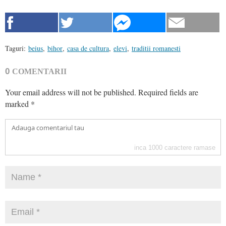
Taguri:
beius
,
bihor
,
casa de cultura
,
elevi
,
traditii romanesti
0
COMENTARII
Your email address will not be published.
Required fields are
marked
*
inca
1000
caractere ramase