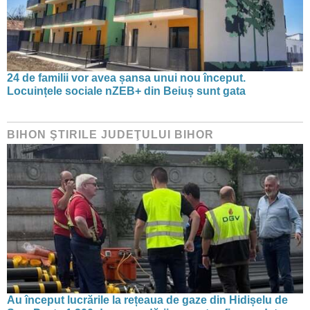
24 de familii vor avea șansa unui nou început.
Locuințele sociale nZEB+ din Beiuș sunt gata
BIHON ŞTIRILE JUDEŢULUI BIHOR
Au început lucrările la rețeaua de gaze din Hidișelu de