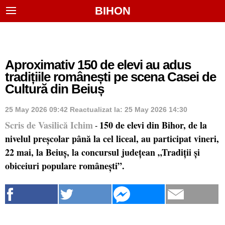
BIHON
Aproximativ 150 de elevi au adus
tradițiile românești pe scena Casei de
Cultură din Beiuș
25 May 2026 09:42
Reactualizat la:
25 May 2026 14:30
Scris de Vasilică Ichim
150 de elevi din Bihor, de la
-
nivelul preșcolar până la cel liceal, au participat vineri,
22 mai, la Beiuș, la concursul județean „Tradiții și
obiceiuri populare românești”.