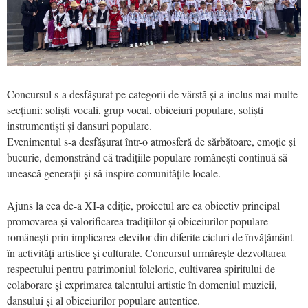
Concursul s-a desfășurat pe categorii de vârstă și a inclus mai multe
secțiuni: soliști vocali, grup vocal, obiceiuri populare, soliști
instrumentiști și dansuri populare.
Evenimentul s-a desfășurat într-o atmosferă de sărbătoare, emoție și
bucurie, demonstrând că tradițiile populare românești continuă să
unească generații și să inspire comunitățile locale.
Ajuns la cea de-a XI-a ediție, proiectul are ca obiectiv principal
promovarea și valorificarea tradițiilor și obiceiurilor populare
românești prin implicarea elevilor din diferite cicluri de învățământ
în activități artistice și culturale. Concursul urmărește dezvoltarea
respectului pentru patrimoniul folcloric, cultivarea spiritului de
colaborare și exprimarea talentului artistic în domeniul muzicii,
dansului și al obiceiurilor populare autentice.