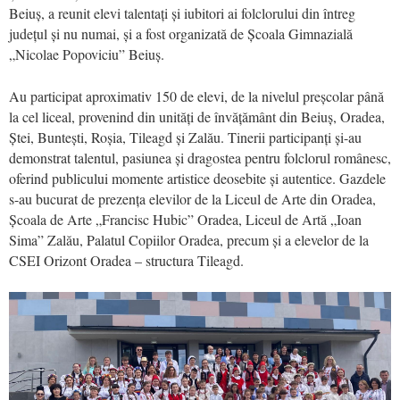
Beiuș, a reunit elevi talentați și iubitori ai folclorului din întreg
județul și nu numai, și a fost organizată de Școala Gimnazială
„Nicolae Popoviciu” Beiuș.
Au participat aproximativ 150 de elevi, de la nivelul preșcolar până
la cel liceal, provenind din unități de învățământ din Beiuș, Oradea,
Ștei, Buntești, Roșia, Tileagd și Zalău. Tinerii participanți și-au
demonstrat talentul, pasiunea și dragostea pentru folclorul românesc,
oferind publicului momente artistice deosebite și autentice. Gazdele
s-au bucurat de prezența elevilor de la Liceul de Arte din Oradea,
Școala de Arte „Francisc Hubic” Oradea, Liceul de Artă „Ioan
Sima” Zalău, Palatul Copiilor Oradea, precum și a elevelor de la
CSEI Orizont Oradea – structura Tileagd.