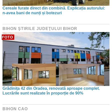
Cereale furate direct din combină. Explicația autorului:
n-avea bani de nunți și botezuri
BIHON ŞTIRILE JUDEŢULUI BIHOR
FOTO
Grădinița 42 din Oradea, renovată aproape complet.
Lucrările sunt realizate în proporție de 90%
BIHON CAO