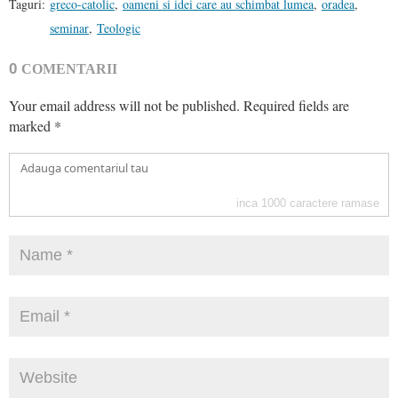
Taguri:
greco-catolic
,
oameni si idei care au schimbat lumea
,
oradea
,
seminar
,
Teologic
0
COMENTARII
Your email address will not be published.
Required fields are
marked
*
inca
1000
caractere ramase