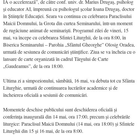
IA o accelerează”, de către conf. univ. dr. Marius Drugaș, psiholog
și educator AI, împreună cu psihologul școlar Ioana Drugaș, doctor
în Științele Educației. Seara va continua cu celebrarea Paraclisului
Maicii Domnului, la Grota din curtea Seminarului, într-un moment
de rugăciune animat de seminariști. Programul zilei de vineri, 15
mai, va începe cu celebrarea Sfintei Liturghii, de la ora 8:00, în
Biserica Seminarului – Parohia „Sfântul Gheorghe” Olosig Oradea,
urmată de sesiunea de comunicări științifice. Ziua se va încheia cu o
lansare de carte organizată în cadrul Târgului de Carte
„Gaudeamus”, de la ora 18:00.
Ultima zi a simpozionului, sâmbătă, 16 mai, va debuta tot cu Sfânta
Liturghie, urmată de continuarea lucrărilor academice și de
încheierea oficială a sesiunii de comunicări.
Momentele deschise publicului sunt deschiderea oficială și
conferința inaugurală din 14 mai, ora 17:00, precum și celebrările
liturgice: Paraclisul Maicii Domnului (14 mai, ora 18:00) și Sfintele
Liturghii din 15 și 16 mai, de la ora 8:00.