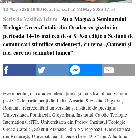
13 May 2026 10:00
Reactualizat la:
13 May 2026 17:14
Scris de Vasilică Ichim
Aula Magna a Seminarului
-
Teologic Greco-Catolic din Oradea va găzdui în
perioada 14–16 mai cea de-a XIX-a ediție a Sesiunii de
comunicări științifice studențești, cu tema „Oameni și
idei care au schimbat lumea”.
Evenimentul, cu caracter internațional și transdisciplinar, va reuni
peste 30 de participanți din Italia, Austria, Slovacia, Ungaria și
România, reprezentând universități și institute de prestigiu:
Universitatea Pontificală Gregoriana, Institutul Catolic Teologic
Internațional (ITI), Universitatea din Prešov, Institutul Teologic
Greco-Catolic „Sfântul Atanasie” din Nyíregyháza, Universitatea
din București, Universitatea „1 Decembrie 1918” din Alba Iulia,