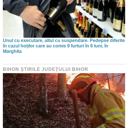
Unul cu executare, altul cu suspendare. Pedepse diferite
în cazul hoților care au comis 9 furturi în 6 luni, în
Marghita
BIHON ŞTIRILE JUDEŢULUI BIHOR