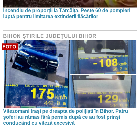
Incendiu de proporții la Tărcăița. Peste 60 de pompieri
luptă pentru limitarea extinderii flăcărilor
BIHON ŞTIRILE JUDEŢULUI BIHOR
FOTO
Vitezomani trași pe dreapta de polițiști în Bihor. Patru
șoferi au rămas fără permis după ce au fost prinși
conducând cu viteză excesivă