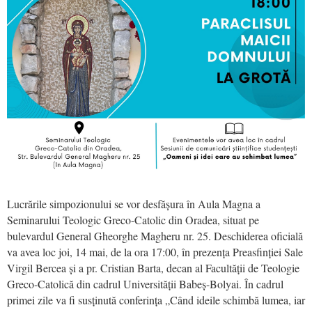
Lucrările simpozionului se vor desfășura în Aula Magna a
Seminarului Teologic Greco-Catolic din Oradea, situat pe
bulevardul General Gheorghe Magheru nr. 25. Deschiderea oficială
va avea loc joi, 14 mai, de la ora 17:00, în prezența Preasfinției Sale
Virgil Bercea și a pr. Cristian Barta, decan al Facultății de Teologie
Greco-Catolică din cadrul Universității Babeș-Bolyai. În cadrul
primei zile va fi susținută conferința „Când ideile schimbă lumea, iar