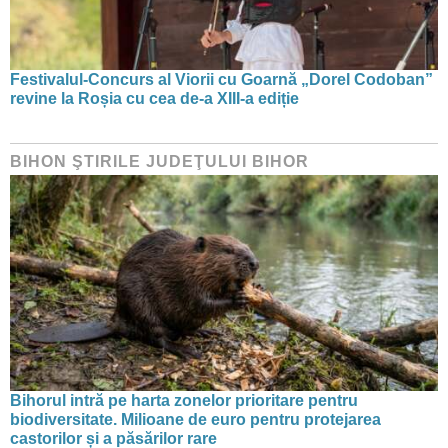
Festivalul-Concurs al Viorii cu Goarnă „Dorel Codoban”
revine la Roșia cu cea de-a XIII-a ediție
BIHON ŞTIRILE JUDEŢULUI BIHOR
Bihorul intră pe harta zonelor prioritare pentru
biodiversitate. Milioane de euro pentru protejarea
castorilor și a păsărilor rare