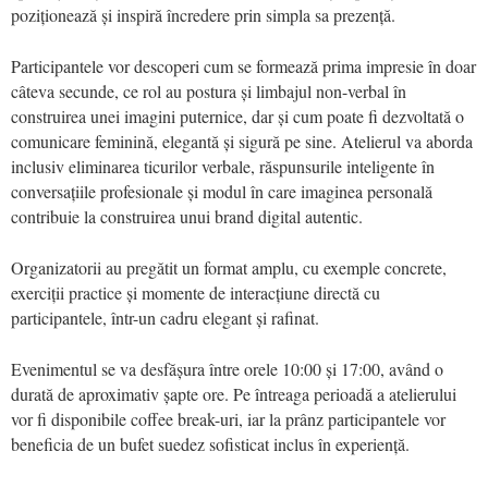
poziționează și inspiră încredere prin simpla sa prezență.
Participantele vor descoperi cum se formează prima impresie în doar
câteva secunde, ce rol au postura și limbajul non-verbal în
construirea unei imagini puternice, dar și cum poate fi dezvoltată o
comunicare feminină, elegantă și sigură pe sine. Atelierul va aborda
inclusiv eliminarea ticurilor verbale, răspunsurile inteligente în
conversațiile profesionale și modul în care imaginea personală
contribuie la construirea unui brand digital autentic.
Organizatorii au pregătit un format amplu, cu exemple concrete,
exerciții practice și momente de interacțiune directă cu
participantele, într-un cadru elegant și rafinat.
Evenimentul se va desfășura între orele 10:00 și 17:00, având o
durată de aproximativ șapte ore. Pe întreaga perioadă a atelierului
vor fi disponibile coffee break-uri, iar la prânz participantele vor
beneficia de un bufet suedez sofisticat inclus în experiență.