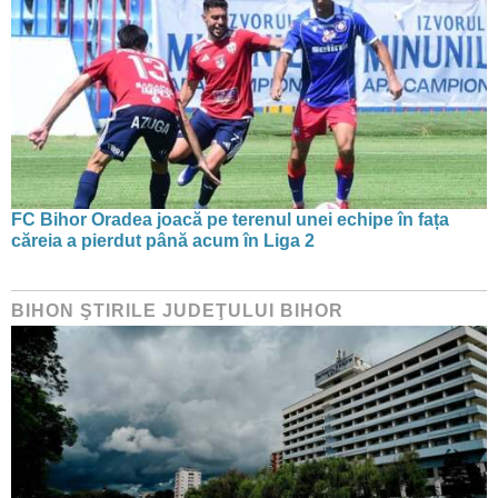
FC Bihor Oradea joacă pe terenul unei echipe în fața
căreia a pierdut până acum în Liga 2
BIHON ŞTIRILE JUDEŢULUI BIHOR