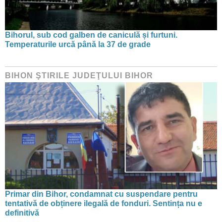
Bihorul, sub cod galben de caniculă și furtuni.
Temperaturile urcă până la 37 de grade
BIHON ŞTIRILE JUDEŢULUI BIHOR
Primar din Bihor, condamnat cu suspendare pentru
tentativă de obținere ilegală de fonduri. Sentința nu e
definitivă