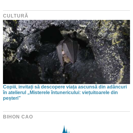
CULTURĂ
Copiii, invitați să descopere viața ascunsă din adâncuri
în atelierul „Misterele întunericului: viețuitoarele din
peșteri”
BIHON CAO