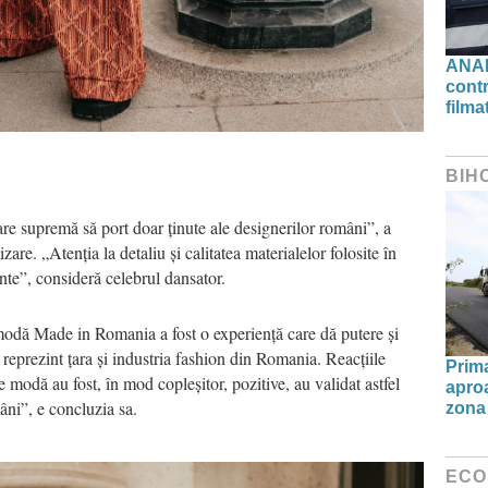
ANAF
contr
filma
BIH
e supremă să port doar ținute ale designerilor români”, a
are. „Atenția la detaliu și calitatea materialelor folosite în
nte”, consideră celebrul dansator.
 modă Made in Romania a fost o experiență care dă putere și
eprezint țara și industria fashion din Romania. Reacțiile
Prima
 de modă au fost, în mod copleșitor, pozitive, au validat astfel
aproa
mâni”, e concluzia sa.
zona 
ECO