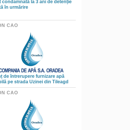
t condamnată la 3 ani de detenție
tă în urmărire
ON CAO
 de întrerupere furnizare apă
ilă pe strada Uzinei din Tileagd
ON CAO