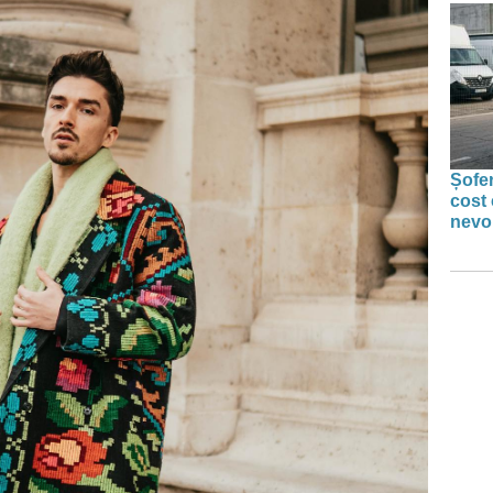
Șofer
cost 
nevoi