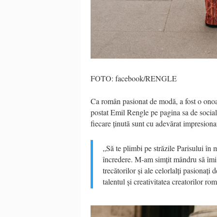
FOTO: facebook/RENGLE
Ca român pasionat de modă, a fost o onoar
postat Emil Rengle pe pagina sa de socializ
fiecare ținută sunt cu adevărat impresiona
„Să te plimbi pe străzile Parisului în
încredere. M-am simțit mândru să îmi r
trecătorilor și ale celorlalți pasionați
talentul și creativitatea creatorilor ro