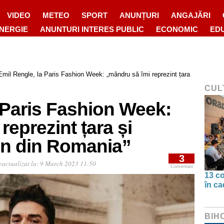
VIDEO
METEO
SPORT
ANUNȚURI
ANGAJĂRI
ENERGIE
ANUNTURI INTERES PUBLIC
ECONOMIC
ED
Emil Rengle, la Paris Fashion Week: „mândru să îmi reprezint țara
CUL
 Paris Fashion Week:
reprezint țara și
ion din Romania”
3
eactualizat la:
9 March 2023 11:50
Comentarii
13 co
în ca
BIH