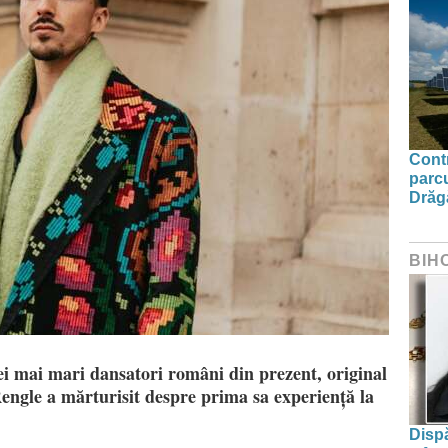
Contr
parcu
Drăg
BIH
i mai mari dansatori români din prezent, original
l Rengle a mărturisit despre prima sa experiență la
Dispă