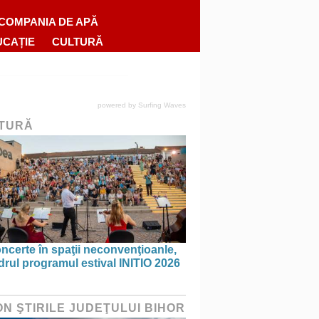
COMPANIA DE APĂ
UCAȚIE
CULTURĂ
powered by
Surfing Waves
TURĂ
ncerte în spaţii neconvenţioanle,
drul programul estival INITIO 2026
ON ŞTIRILE JUDEŢULUI BIHOR