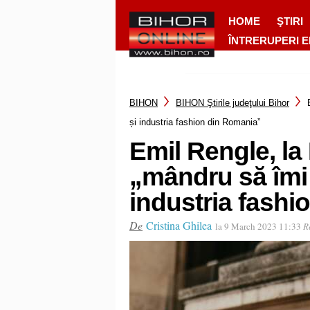
HOME
ŞTIRI
ÎNTRERUPERI 
BIHON
BIHON Ştirile judeţului Bihor
și industria fashion din Romania”
Emil Rengle, la
„mândru să îmi 
industria fash
De
Cristina Ghilea
la 9 March 2023 11:33
R