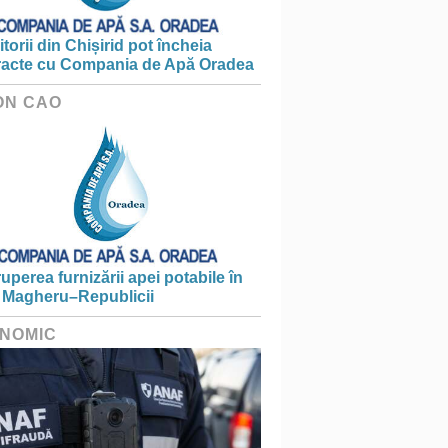
torii din Chișirid pot încheia
racte cu Compania de Apă Oradea
ON CAO
ruperea furnizării apei potabile în
 Magheru–Republicii
NOMIC