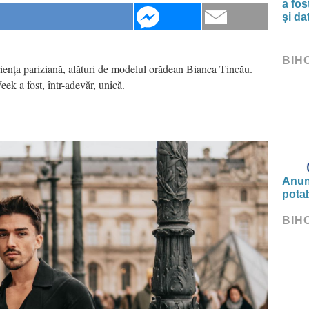
a fos
și da
BIH
iența pariziană, alături de modelul orădean Bianca Tincău.
ek a fost, într-adevăr, unică.
Anunț
potab
BIH