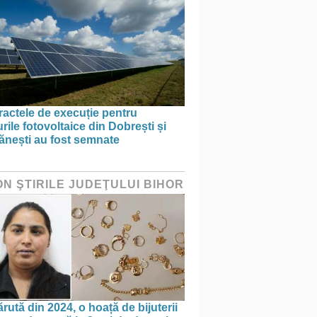
actele de execuție pentru
rile fotovoltaice din Dobrești și
ănești au fost semnate
ON ŞTIRILE JUDEŢULUI BIHOR
rută din 2024, o hoață de bijuterii