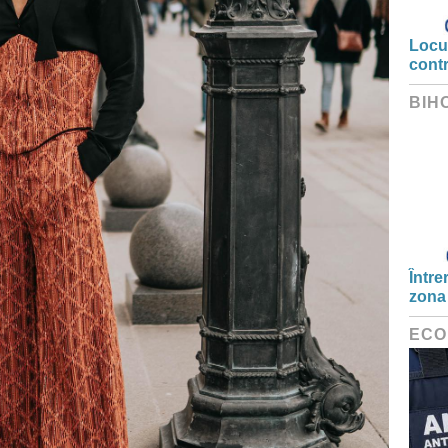
Locui
cont
BIH
Între
zona
ECO