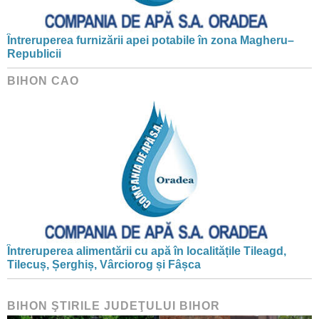
Întreruperea furnizării apei potabile în zona Magheru–
Republicii
BIHON CAO
Întreruperea alimentării cu apă în localitățile Tileagd,
Tilecuș, Șerghiș, Vârciorog și Fâșca
BIHON ŞTIRILE JUDEŢULUI BIHOR