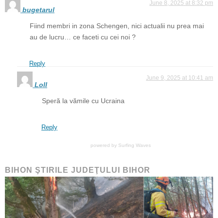
June 8, 2025 at 8:32 pm
bugetarul
Fiind membri in zona Schengen, nici actualii nu prea mai
au de lucru… ce faceti cu cei noi ?
Reply
June 9, 2025 at 10:41 am
Loll
Speră la vămile cu Ucraina
Reply
powered by
Surfing Waves
BIHON ŞTIRILE JUDEŢULUI BIHOR