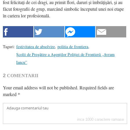
fost felicitați de cei dragi, au primit flori, daruri și îmbrățișări, și au
făcut fotografii de grup, marcând simbolic începutul unei noi etape
în cariera lor profesională.
Taguri:
festivitatea de absolvire
,
politia de frontiera
,
Școlii de Pregătire a Agenților Poliției de Frontieră „Avram
Iancu”
2
COMENTARII
Your email address will not be published.
Required fields are
marked
*
inca
1000
caractere ramase