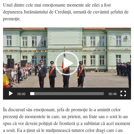
Unul dintre cele mai emoționante momente ale zilei a fost
depunerea Jurământului de Credință, urmată de cuvântul șefului de
promoție.
Video
Player
00:00
00:46
În discursul său emoționant, șefa de promoție le-a amintit celor
prezenți de momentele în care, un prieten, un frate sau o soră le-au
spus că vor deveni polițiști de frontieră și a subliniat că acel moment
a sosit. Ea a ținut să le mulțumească tuturor celor dragi care i-au