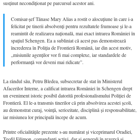
susținut necondiționat pe parcursul acestor ani.
Comisar-șef Tănase Mary Alias a rostit o alocuțiune în care i-a
felicitat pe tinerii absolvenți pentru rezultatele frumoase și le-a
reamintit de realizarea națională, mai exact intrarea României în
spațiul Schengen. Ea a subliniat că acest pas demonstrează
încrederea în Poliția de Frontieră Română, iar din acest motiv,
„misiunile agenților vor fi mai complexe, iar standardele de
performanță vor deveni mai ridicate”.
La rândul său, Petru Bledea, subsecretar de stat în Ministerul
Afacerilor Interne, a calificat intrarea României în Schengen drept
un eveniment istoric posibil datorită profesionalismului Poliției de
Frontieră. El le-a transmis tinerilor că prin absolvirea acestei școli,
au demonstrat curaj, voință, seriozitate, disciplină și responsabilitate,
iar misiunea lor principală începe de acum.
Printre oficialitățile prezente s-au numărat și viceprimarul Oradiei,
Teofil Filimon, comandanți activi, dar și generali în rezervă și