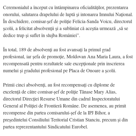
Ceremonialul a început cu întâmpinarea oficialităților, prezentarea
onorului, salutarea drapelului de luptă și intonarea Imnului Național.
În deschidere, comisar-șef de poliție Felicia-Sanda Voicu, directorul
școlii, a felicitat absolvenții și a subliniat că aceștia urmează „să se
dedice trup și suflet în slujba României”.
În total, 189 de absolvenți au fost avansați la primul grad
profesional, iar șefa de promoție, Moldovan Ana Maria Laura, a fost
recompensată pentru rezultatele sale excepționale prin inscrierea
numelui și gradului profesional pe Placa de Onoare a școlii.
Primii cinci absolvenți, au fost recompensați cu diplome de
excelență de către comisar-șef de poliție Tănase Mary Alias,
directorul Direcției Resurse Umane din cadrul Inspectoratului
General al Poliției de Frontieră Române. De asemenea, au primit
recompense din partea comisarului-șef de la IPJ Bihor, a
președintelui Consiliului Teritorial Cristian Stanciu, precum și din
partea reprezentantului Sindicatului Eurobel.