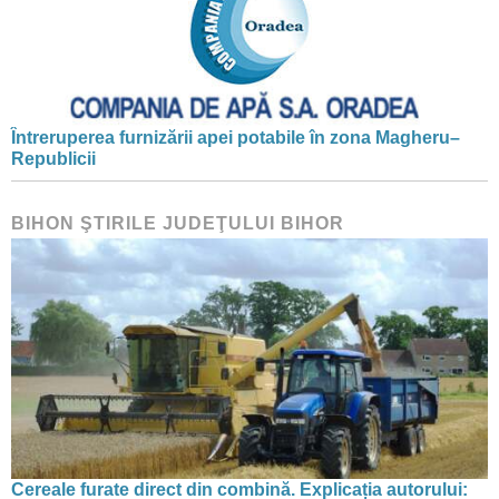
Întreruperea furnizării apei potabile în zona Magheru–
Republicii
BIHON ŞTIRILE JUDEŢULUI BIHOR
Cereale furate direct din combină. Explicația autorului: