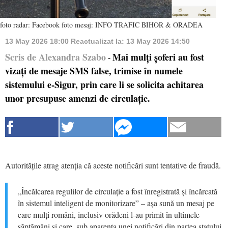
foto radar: Facebook foto mesaj: INFO TRAFIC BIHOR & ORADEA
13 May 2026 18:00
Reactualizat la:
13 May 2026 14:50
Scris de Alexandra Szabo
Mai mulți șoferi au fost
-
vizați de mesaje SMS false, trimise în numele
sistemului e-Sigur, prin care li se solicita achitarea
unor presupuse amenzi de circulație.
Autoritățile atrag atenția că aceste notificări sunt tentative de fraudă.
„Încălcarea regulilor de circulație a fost înregistrată și încărcată
în sistemul inteligent de monitorizare” – așa sună un mesaj pe
care mulți români, inclusiv orădeni l-au primit în ultimele
săptămâni și care, sub aparența unei notificări din partea statului