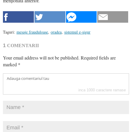
menționată anterior.
Taguri:
mesaje frauduloase
,
oradea
,
sistemul e-sigur
1
COMENTARII
Your email address will not be published.
Required fields are
marked
*
inca
1000
caractere ramase