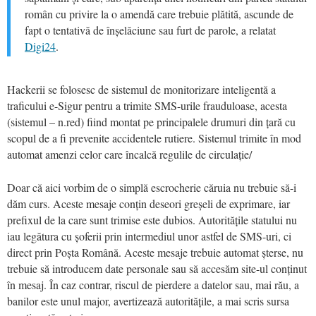
român cu privire la o amendă care trebuie plătită, ascunde de
fapt o tentativă de înșelăciune sau furt de parole, a relatat
Digi24
.
Hackerii se folosesc de sistemul de monitorizare inteligentă a
traficului e-Sigur pentru a trimite SMS-urile frauduloase, acesta
(sistemul – n.red) fiind montat pe principalele drumuri din țară cu
scopul de a fi prevenite accidentele rutiere. Sistemul trimite în mod
automat amenzi celor care încalcă regulile de circulație/
Doar că aici vorbim de o simplă escrocherie căruia nu trebuie să-i
dăm curs. Aceste mesaje conțin deseori greșeli de exprimare, iar
prefixul de la care sunt trimise este dubios. Autoritățile statului nu
iau legătura cu șoferii prin intermediul unor astfel de SMS-uri, ci
direct prin Poșta Română. Aceste mesaje trebuie automat șterse, nu
trebuie să introducem date personale sau să accesăm site-ul conținut
în mesaj. În caz contrar, riscul de pierdere a datelor sau, mai rău, a
banilor este unul major, avertizează autoritățile, a mai scris sursa