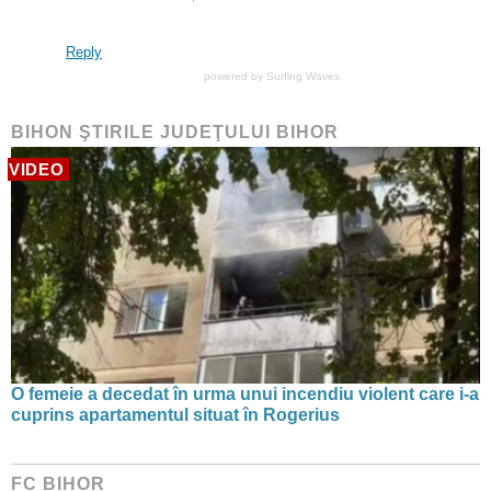
Reply
powered by
Surfing Waves
BIHON ŞTIRILE JUDEŢULUI BIHOR
VIDEO
O femeie a decedat în urma unui incendiu violent care i-a
cuprins apartamentul situat în Rogerius
FC BIHOR