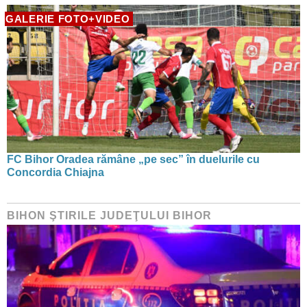
GALERIE FOTO+VIDEO
FC Bihor Oradea rămâne „pe sec” în duelurile cu
Concordia Chiajna
BIHON ŞTIRILE JUDEŢULUI BIHOR