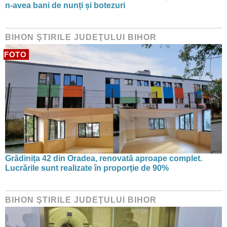
n-avea bani de nunți și botezuri
BIHON ŞTIRILE JUDEŢULUI BIHOR
FOTO
Grădinița 42 din Oradea, renovată aproape complet.
Lucrările sunt realizate în proporție de 90%
BIHON ŞTIRILE JUDEŢULUI BIHOR