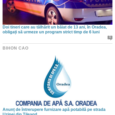
Doi tineri care au tâlhărit un băiat de 13 ani, în Oradea,
obligați să urmeze un program strict timp de 6 luni
1
BIHON CAO
Anunț de întrerupere furnizare apă potabilă pe strada
Uzinei din Tileagd