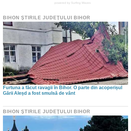
powered by
Surfing Waves
BIHON ŞTIRILE JUDEŢULUI BIHOR
Furtuna a făcut ravagii în Bihor. O parte din acoperișul
Gării Aleșd a fost smulsă de vânt
BIHON ŞTIRILE JUDEŢULUI BIHOR