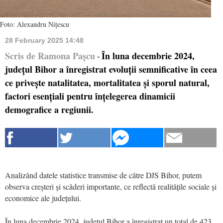
Foto: Alexandru Nițescu
28 February 2025 14:48
Scris de Ramona Pașcu
În luna decembrie 2024,
-
județul Bihor a înregistrat evoluții semnificative în ceea
ce privește natalitatea, mortalitatea și sporul natural,
factori esențiali pentru înțelegerea dinamicii
demografice a regiunii.
Analizând datele statistice transmise de către DJS Bihor, putem
observa creșteri și scăderi importante, ce reflectă realitățile sociale și
economice ale județului.
În luna decembrie 2024, județul Bihor a înregistrat un total de 423