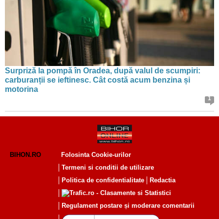
Surpriză la pompă în Oradea, după valul de scumpiri:
carburanții se ieftinesc. Cât costă acum benzina și
motorina
1
BIHON.RO
Folosinta Cookie-urilor
Termeni si conditii de utilizare
Politica de confidentialitate
Redactia
Regulament postare și moderare comentarii