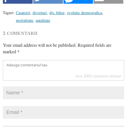
Taguri:
Casatorii
,
divorturi
,
djs. bihor
,
evolutie dermografica
,
mortalitate
,
natalitate
1
COMENTARII
Your email address will not be published.
Required fields are
marked
*
inca
1000
caractere ramase