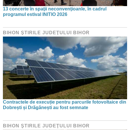
13 concerte în spaţii neconvenţioanle, în cadrul
programul estival INITIO 2026
BIHON ŞTIRILE JUDEŢULUI BIHOR
Contractele de execuție pentru parcurile fotovoltaice din
Dobrești și Drăgănești au fost semnate
BIHON ŞTIRILE JUDEŢULUI BIHOR