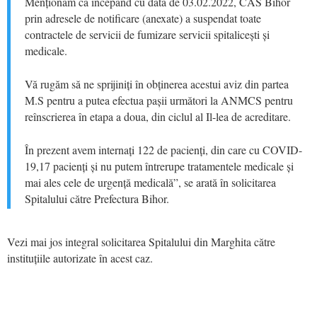
Menționăm că începând cu data de 03.02.2022, CAS Bihor
prin adresele de notificare (anexate) a suspendat toate
contractele de servicii de fumizare servicii spitalicești și
medicale.
Vă rugăm să ne sprijiniți în obținerea acestui aviz din partea
M.S pentru a putea efectua pașii următori la ANMCS pentru
reînscrierea în etapa a doua, din ciclul al Il-lea de acreditare.
În prezent avem internați 122 de pacienți, din care cu COVID-
19,17 pacienți și nu putem întrerupe tratamentele medicale și
mai ales cele de urgență medicală”, se arată în solicitarea
Spitalului către Prefectura Bihor.
Vezi mai jos integral solicitarea Spitalului din Marghita către
instituțiile autorizate în acest caz.