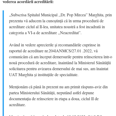
vederea acordării acreditării:
„Subscrisa Spitalul Municipal ,,Dr. Pop Mircea” Marghita, prin
prezenta vă aducem la cunoștință că în urma procedurii de
acreditare ciclul al Il-lea, unitatea noastră a fost incadrată in
categoria a VI-a de acreditare ,,Neacreditat”.
Având in vedere aprecierile și recomandările cuprinse in
raportul de acreditare nr.204lANMCS/27.01 .2022, vă
comunicăm că am început demersurile pentru reînscrierea într-o
nouă procedură de acreditare, înaintând la Ministerul Sănătățlii
solicitarea pentru avizarea demersului de mai sus, am înaintat
UAT Marghita și instituțiile de specialitate.
Menționăm că până în prezent nu am primit răspuns-aviz din
partea Ministerului Sănătății, neputând astfel depune
documentația de reînscriere in etapa a doua, ciclul II de
acreditare.