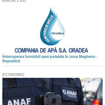
BIHON CAO
Întreruperea furnizării apei potabile în zona Magheru–
Republicii
ECONOMIC