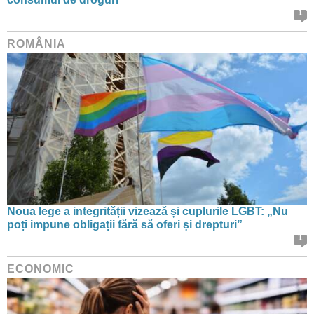
1
ROMÂNIA
Noua lege a integrității vizează și cuplurile LGBT: „Nu
poți impune obligații fără să oferi și drepturi”
1
ECONOMIC