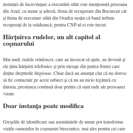
instanței de încuviințare a executării silite este menționată persoana
din Arad, cu nume și adresă, firma de recuperare din București cât
și firma de executare silită din Oradea susțin că banii trebuie
recuperați de la orădeancă, pentru CNP-ul ei este trecut.
Hărțuirea rudelor, un alt capitol al
coșmarului
Mai mult, rudele orădencei, care au încercat să ajute, au devenit și
ele ținta hărțuirii telefonice și prin mesaje din partea firmei care
deține drepturile litigioase. Chiar dacă au anunțat clar că nu doresc
să fie contactate pe acest subiect și că nu au nicio legătură cu
datoria, presiunea continuă doar pentru că sunt rude ale persoanei
vizate.
Doar instanța poate modifica
Greșelile de identificare sau asemănările de nume pot transforma
viețile oamenilor în coșmaruri birocratice, mai ales pentru cei care