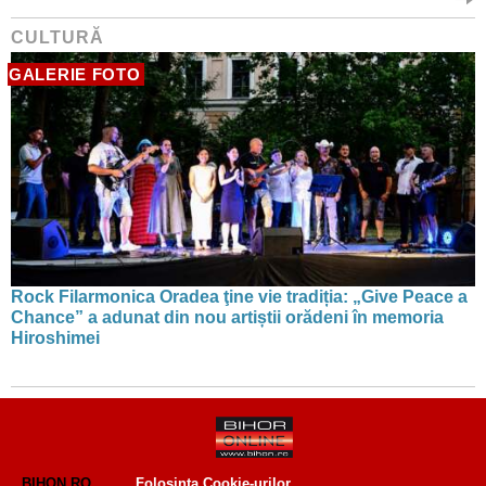
CULTURĂ
GALERIE FOTO
Rock Filarmonica Oradea ţine vie tradiția: „Give Peace a
Chance” a adunat din nou artiștii orădeni în memoria
Hiroshimei
BIHON.RO
Folosinta Cookie-urilor