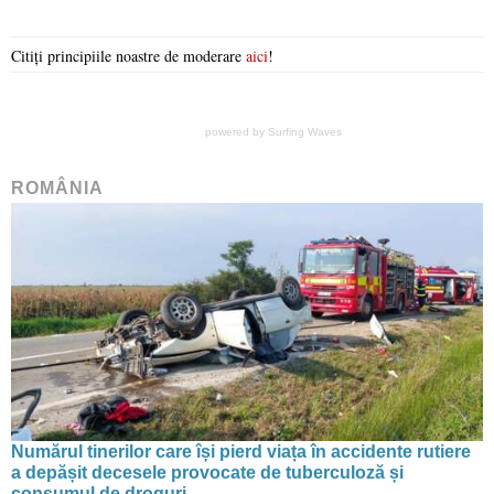
Citiți principiile noastre de moderare
aici
!
powered by
Surfing Waves
ROMÂNIA
Numărul tinerilor care își pierd viața în accidente rutiere
a depășit decesele provocate de tuberculoză și
consumul de droguri