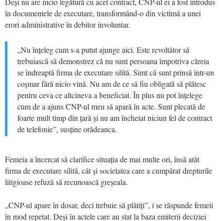
Deși nu are nicio legătură cu acel contract, CNP-ul ei a fost introdus
în documentele de executare, transformând-o din victimă a unei
erori administrative în debitor involuntar.
„Nu înțeleg cum s-a putut ajunge aici. Este revoltător să
trebuiască să demonstrez că nu sunt persoana împotriva căreia
se îndreaptă firma de executare silită. Simt că sunt prinsă într-un
coșmar fără nicio vină. Nu am de ce să fiu obligată să plătesc
pentru ceva ce altcineva a beneficiat. În plus nu pot înțelege
cum de a ajuns CNP-ul meu să apară în acte. Sunt plecată de
foarte mult timp din țară și nu am încheiat niciun fel de contract
de telefonie”, susține orădeanca.
Femeia a încercat să clarifice situația de mai multe ori, însă atât
firma de executare silită, cât și societatea care a cumpărat drepturile
litigioase refuză să recunoască greșeala.
„CNP-ul apare în dosar, deci trebuie să plătiți”, i se răspunde femeii
în mod repetat. Deși în actele care au stat la baza emiterii deciziei