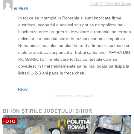
April 17, 2024 at 9:00 am
emilian
In tot ce se intampla in Romania si sunt implicate firme
austriece, scenariul e acelasi sau pot sa ne spolieze sau
blocheaza orice progres si dezvoltare a romaniei pe termen
nelimitat. La aceasta stare de razboi economic impotriva
Romaniei si mai ales omului de rand a firmelor austriece si
statului austriac, raspunsul ar trebui sa fie unul: AFARA DIN
ROMANIA. Iar firmele care tot fac contestatii care se
dovedesc in final neintemeiate sa nu mai poata participa la
licitatii 1-2-3 ani pana le trece cheful.
Reply
powered by
Surfing Waves
BIHON ŞTIRILE JUDEŢULUI BIHOR
FOTO