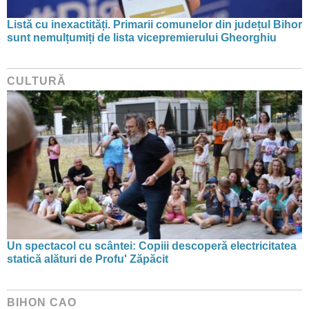
Listă cu inexactități. Primarii comunelor din județul Bihor
sunt nemulțumiți de lista vicepremierului Gheorghiu
CULTURĂ
Un spectacol cu scântei: Copiii descoperă electricitatea
statică alături de Profu' Zăpăcit
BIHON CAO