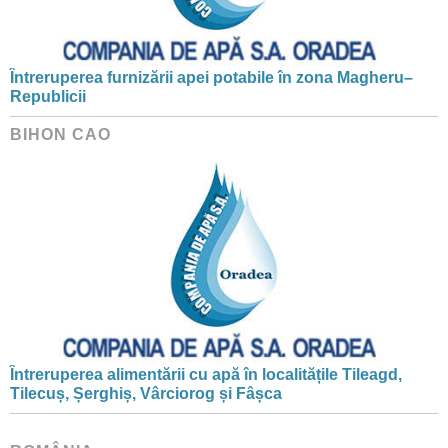
Întreruperea furnizării apei potabile în zona Magheru–
Republicii
BIHON CAO
Întreruperea alimentării cu apă în localitățile Tileagd,
Tilecuș, Șerghiș, Vârciorog și Fâșca