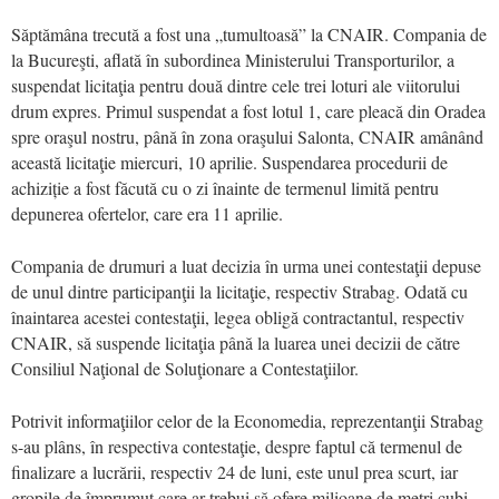
Săptămâna trecută a fost una „tumultoasă” la CNAIR. Compania de
la Bucureşti, aflată în subordinea Ministerului Transporturilor, a
suspendat licitaţia pentru două dintre cele trei loturi ale viitorului
drum expres. Primul suspendat a fost lotul 1, care pleacă din Oradea
spre oraşul nostru, până în zona oraşului Salonta, CNAIR amânând
această licitaţie miercuri, 10 aprilie. Suspendarea procedurii de
achiziție a fost făcută cu o zi înainte de termenul limită pentru
depunerea ofertelor, care era 11 aprilie.
Compania de drumuri a luat decizia în urma unei contestaţii depuse
de unul dintre participanţii la licitaţie, respectiv Strabag. Odată cu
înaintarea acestei contestaţii, legea obligă contractantul, respectiv
CNAIR, să suspende licitaţia până la luarea unei decizii de către
Consiliul Naţional de Soluţionare a Contestaţiilor.
Potrivit informaţiilor celor de la Economedia, reprezentanţii Strabag
s-au plâns, în respectiva contestaţie, despre faptul că termenul de
finalizare a lucrării, respectiv 24 de luni, este unul prea scurt, iar
gropile de împrumut care ar trebui să ofere milioane de metri cubi