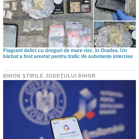
Flagrant delict cu droguri de mare risc, în Oradea. Un
bărbat a fost arestat pentru trafic de substanțe interzise
BIHON ŞTIRILE JUDEŢULUI BIHOR