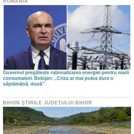
ROMÂNIA
Guvernul pregătește raționalizarea energiei pentru marii
consumatori. Bolojan: „Criza ar mai putea dura o
săptămână, două”
BIHON ŞTIRILE JUDEŢULUI BIHOR