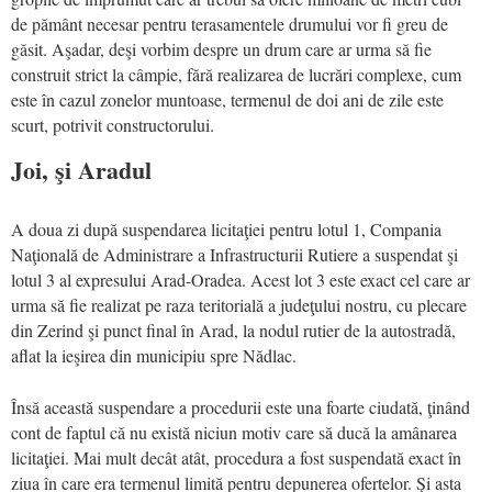
de pământ necesar pentru terasamentele drumului vor fi greu de
găsit. Aşadar, deşi vorbim despre un drum care ar urma să fie
construit strict la câmpie, fără realizarea de lucrări complexe, cum
este în cazul zonelor muntoase, termenul de doi ani de zile este
scurt, potrivit constructorului.
Joi, şi Aradul
A doua zi după suspendarea licitaţiei pentru lotul 1, Compania
Naţională de Administrare a Infrastructurii Rutiere a suspendat şi
lotul 3 al expresului Arad-Oradea. Acest lot 3 este exact cel care ar
urma să fie realizat pe raza teritorială a judeţului nostru, cu plecare
din Zerind şi punct final în Arad, la nodul rutier de la autostradă,
aflat la ieşirea din municipiu spre Nădlac.
Însă această suspendare a procedurii este una foarte ciudată, ţinând
cont de faptul că nu există niciun motiv care să ducă la amânarea
licitaţiei. Mai mult decât atât, procedura a fost suspendată exact în
ziua în care era termenul limită pentru depunerea ofertelor. Şi asta