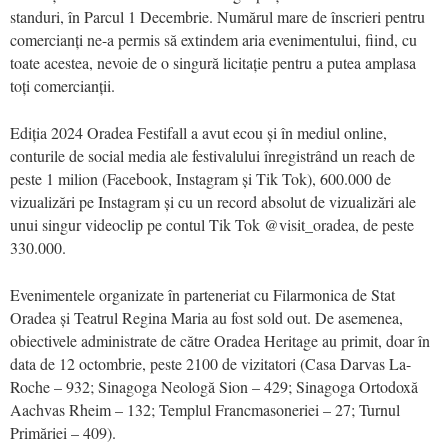
standuri, în Parcul 1 Decembrie. Numărul mare de înscrieri pentru
comercianți ne-a permis să extindem aria evenimentului, fiind, cu
toate acestea, nevoie de o singură licitație pentru a putea amplasa
toți comercianții.
Ediția 2024 Oradea Festifall a avut ecou și în mediul online,
conturile de social media ale festivalului înregistrând un reach de
peste 1 milion (Facebook, Instagram și Tik Tok), 600.000 de
vizualizări pe Instagram și cu un record absolut de vizualizări ale
unui singur videoclip pe contul Tik Tok @visit_oradea, de peste
330.000.
Evenimentele organizate în parteneriat cu Filarmonica de Stat
Oradea și Teatrul Regina Maria au fost sold out. De asemenea,
obiectivele administrate de către Oradea Heritage au primit, doar în
data de 12 octombrie, peste 2100 de vizitatori (Casa Darvas La-
Roche – 932; Sinagoga Neologă Sion – 429; Sinagoga Ortodoxă
Aachvas Rheim – 132; Templul Francmasoneriei – 27; Turnul
Primăriei – 409).