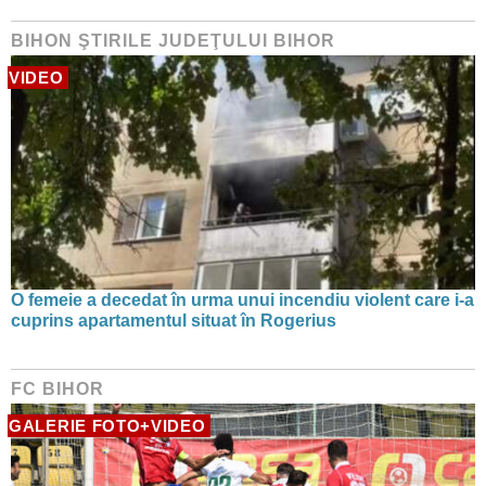
BIHON ŞTIRILE JUDEŢULUI BIHOR
VIDEO
O femeie a decedat în urma unui incendiu violent care i-a
cuprins apartamentul situat în Rogerius
FC BIHOR
GALERIE FOTO+VIDEO