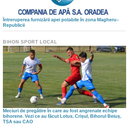
Întreruperea furnizării apei potabile în zona Magheru–
Republicii
BIHON SPORT LOCAL
Meciuri de pregătire în care au fost angrenate echipe
bihorene. Vezi ce au făcut Lotus, Crișul, Bihorul Beiuș,
TSA sau CAO