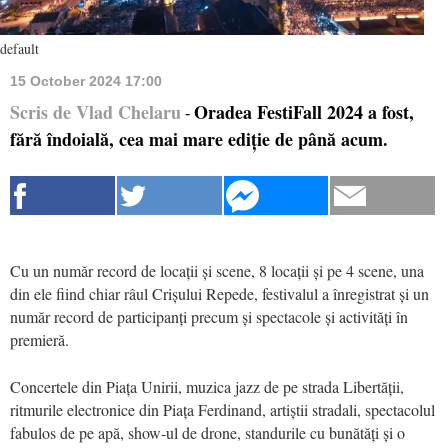
default
15 October 2024 17:00
Scris de Vlad Chelaru
Oradea FestiFall 2024 a fost,
-
fără îndoială, cea mai mare ediție de până acum.
Cu un număr record de locații și scene, 8 locații și pe 4 scene, una
din ele fiind chiar râul Crișului Repede, festivalul a înregistrat și un
număr record de participanți precum și spectacole și activități în
premieră.
Concertele din Piața Unirii, muzica jazz de pe strada Libertății,
ritmurile electronice din Piața Ferdinand, artiștii stradali, spectacolul
fabulos de pe apă, show-ul de drone, standurile cu bunătăți și o