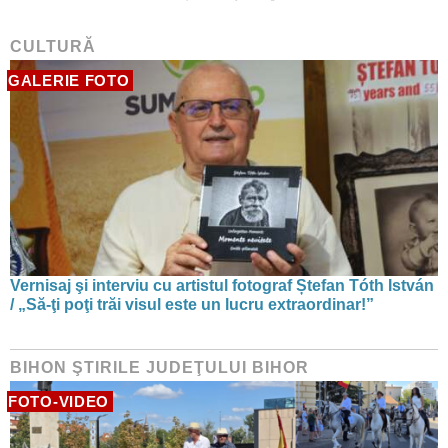
CULTURĂ
GALERIE FOTO
Vernisaj şi interviu cu artistul fotograf Ștefan Tóth István
/ „Să-ţi poţi trăi visul este un lucru extraordinar!”
BIHON ŞTIRILE JUDEŢULUI BIHOR
FOTO-VIDEO