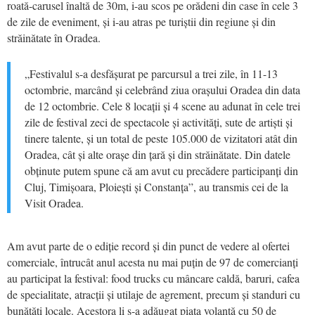
roată-carusel înaltă de 30m, i-au scos pe orădeni din case în cele 3
de zile de eveniment, și i-au atras pe turiștii din regiune și din
străinătate în Oradea.
„Festivalul s-a desfășurat pe parcursul a trei zile, în 11-13
octombrie, marcând și celebrând ziua orașului Oradea din data
de 12 octombrie. Cele 8 locații și 4 scene au adunat în cele trei
zile de festival zeci de spectacole și activități, sute de artiști și
tinere talente, și un total de peste 105.000 de vizitatori atât din
Oradea, cât și alte orașe din țară și din străinătate. Din datele
obținute putem spune că am avut cu precădere participanți din
Cluj, Timișoara, Ploiești și Constanța”, au transmis cei de la
Visit Oradea.
Am avut parte de o ediție record și din punct de vedere al ofertei
comerciale, întrucât anul acesta nu mai puțin de 97 de comercianți
au participat la festival: food trucks cu mâncare caldă, baruri, cafea
de specialitate, atracții și utilaje de agrement, precum și standuri cu
bunătăți locale. Acestora li s-a adăugat piața volantă cu 50 de