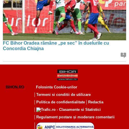
FC Bihor Oradea rămâne „pe sec” în duelurile cu
Concordia Chiajna
1
BIHON.RO
Folosinta Cookie-urilor
Termeni si conditii de utilizare
Politica de confidentialitate
Redactia
Regulament postare și moderare comentarii