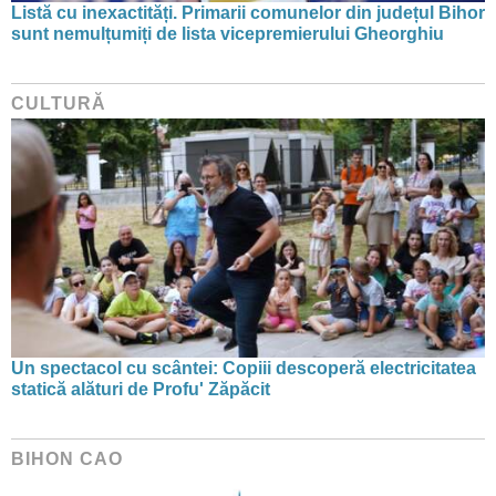
Listă cu inexactități. Primarii comunelor din județul Bihor
sunt nemulțumiți de lista vicepremierului Gheorghiu
CULTURĂ
Un spectacol cu scântei: Copiii descoperă electricitatea
statică alături de Profu' Zăpăcit
BIHON CAO