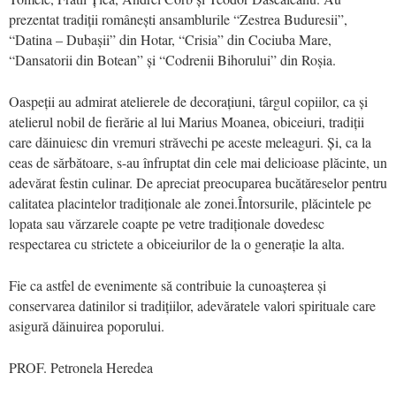
prezentat tradiții românești ansamblurile “Zestrea Buduresii”,
“Datina – Dubașii” din Hotar, “Crisia” din Cociuba Mare,
“Dansatorii din Botean” și “Codrenii Bihorului” din Roșia.
Oaspeții au admirat atelierele de decorațiuni, târgul copiilor, ca și
atelierul nobil de fierărie al lui Marius Moanea, obiceiuri, tradiții
care dăinuiesc din vremuri străvechi pe aceste meleaguri. Și, ca la
ceas de sărbătoare, s-au înfruptat din cele mai delicioase plăcinte, un
adevărat festin culinar. De apreciat preocuparea bucătăreselor pentru
calitatea placintelor tradiționale ale zonei.Întorsurile, plăcintele pe
lopata sau vărzarele coapte pe vetre tradiționale dovedesc
respectarea cu strictete a obiceiurilor de la o generație la alta.
Fie ca astfel de evenimente să contribuie la cunoașterea și
conservarea datinilor si tradițiilor, adevăratele valori spirituale care
asigură dăinuirea poporului.
PROF. Petronela Heredea