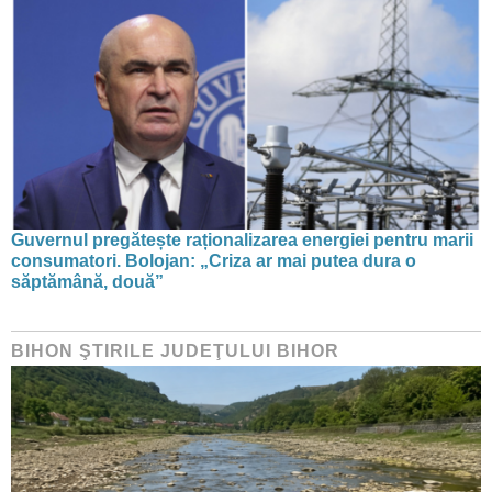
Guvernul pregătește raționalizarea energiei pentru marii
consumatori. Bolojan: „Criza ar mai putea dura o
săptămână, două”
BIHON ŞTIRILE JUDEŢULUI BIHOR