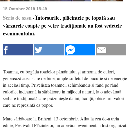
15 October 2019 15:49
Scris de sasu
Întorsurile, plăcintele pe lopată sau
-
vărzarele coapte pe vetre tradiționale au fost vedetele
evenimentului.
Toamna, cu bogăția roadelor pământului și armonia de culori,
generează acea stare de bine, umple sufletul de bucurie și de energie
în același timp. Priveliștea toamnei, schimbându-si rând pe rând
culorile, îndeamnă la sărbătoare în mijlocul naturii, la o adevărată
serbare tradițională care prăznuiește datini, tradiții, obiceiuri, valori
care ne reprezintă ca popor.
Mare sărbătoare la Briheni, 13 octombrie. Aflat la cea de-a treia
editie, Festivalul Plăcintelor, un adevărat eveniment, a fost organizat