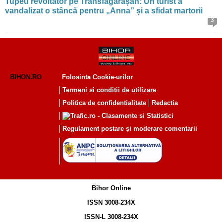
Tupeu revoltător pe Transfăgărășan: Un turist a
vandalizat o stâncă pentru „Anna” și a sfidat martorii
3
BIHON.RO
Folosinta Cookie-urilor
Termeni si conditii de utilizare
Politica de confidentialitate
Redactia
Regulament postare și moderare comentarii
Bihor Online
ISSN 3008-234X
ISSN-L 3008-234X