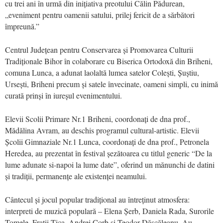
cu trei ani în urmă din inițiativa preotului Călin Pădurean,
„eveniment pentru oamenii satului, prilej fericit de a sărbători
împreună.”
Centrul Județean pentru Conservarea și Promovarea Culturii
Tradiționale Bihor în colaborare cu Biserica Ortodoxă din Briheni,
comuna Lunca, a adunat laolaltă lumea satelor Colești, Șuștiu,
Ursești, Briheni precum și satele învecinate, oameni simpli, cu inimă
curată prinși în iureșul evenimentului.
Elevii Scolii Primare Nr.1 Briheni, coordonați de dna prof.,
Mădălina Avram, au deschis programul cultural-artistic. Elevii
Școlii Gimnaziale Nr.1 Lunca, coordonați de dna prof., Petronela
Heredea, au prezentat în festival șezătoarea cu titlul generic “De la
lume adunate si-napoi la lume date”, oferind un mănunchi de datini
și tradiții, permanențe ale existenței neamului.
Cântecul și jocul popular tradițional au întreținut atmosfera:
interpreti de muzică populară – Elena Șerb, Daniela Rada, Surorile
Tomele, Fratii Țica, Andrei Corb și Teodor Dăscăleanu. Au