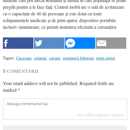
naturale care pot afecta România și modul în care populația se poate
pregăti pentru a le face față. Centrul mobil are o sală de școlarizare
cu o capacitate de 40 de persoane și este dotat cu toate
echipamentele medicale și de prim ajutor, dispozitive portabile,
inclusiv simulatoare, ce permit instruirea eficientă a cursanților.
Taguri:
Caravana
,
cetateni
,
cursuri
,
pompierii bihoreni
,
prim-ajutor
0
COMENTARII
Your email address will not be published.
Required fields are
marked
*
inca
1000
caractere ramase