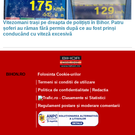
Vitezomani trași pe dreapta de polițiști în Bihor. Patru
șoferi au rămas fără permis după ce au fost prinși
conducând cu viteză excesivă
BIHON.RO
Folosinta Cookie-urilor
Termeni si conditii de utilizare
Politica de confidentialitate
Redactia
Regulament postare și moderare comentarii