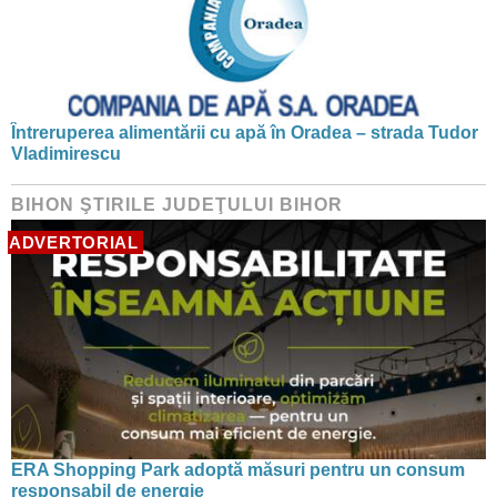
Întreruperea alimentării cu apă în Oradea – strada Tudor
Vladimirescu
BIHON ŞTIRILE JUDEŢULUI BIHOR
ADVERTORIAL
ERA Shopping Park adoptă măsuri pentru un consum
responsabil de energie