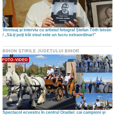
Vernisaj şi interviu cu artistul fotograf Ștefan Tóth István
/ „Să-ţi poţi trăi visul este un lucru extraordinar!”
BIHON ŞTIRILE JUDEŢULUI BIHOR
FOTO-VIDEO
Spectacol ecvestru în centrul Oradiei: cai campioni și