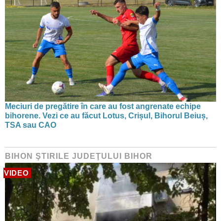
Meciuri de pregătire în care au fost angrenate echipe
bihorene. Vezi ce au făcut Lotus, Crișul, Bihorul Beiuș,
TSA sau CAO
BIHON ŞTIRILE JUDEŢULUI BIHOR
VIDEO