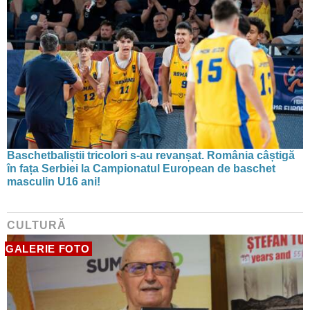
Baschetbaliștii tricolori s-au revanșat. România câștigă
în fața Serbiei la Campionatul European de baschet
masculin U16 ani!
CULTURĂ
GALERIE FOTO