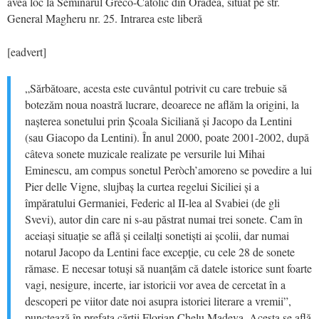
avea loc la Seminarul Greco-Catolic din Oradea, situat pe str.
General Magheru nr. 25. Intrarea este liberă
[eadvert]
„Sărbătoare, acesta este cuvântul potrivit cu care trebuie să
botezăm noua noastră lucrare, deoarece ne aflăm la origini, la
nașterea sonetului prin Școala Siciliană și Jacopo da Lentini
(sau Giacopo da Lentini). În anul 2000, poate 2001-2002, după
câteva sonete muzicale realizate pe versurile lui Mihai
Eminescu, am compus sonetul Peròch’amoreno se povedire a lui
Pier delle Vigne, slujbaș la curtea regelui Siciliei și a
împăratului Germaniei, Federic al II-lea al Svabiei (de gli
Svevi), autor din care ni s-au păstrat numai trei sonete. Cam în
aceiași situație se află și ceilalți sonetiști ai școlii, dar numai
notarul Jacopo da Lentini face excepție, cu cele 28 de sonete
rămase. E necesar totuși să nuanțăm că datele istorice sunt foarte
vagi, nesigure, incerte, iar istoricii vor avea de cercetat în a
descoperi pe viitor date noi asupra istoriei literare a vremii”,
punctează în prefaţa cărţii Florian Chelu Madeva. Acesta se află