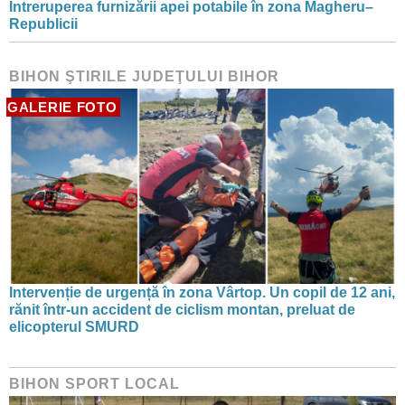
Întreruperea furnizării apei potabile în zona Magheru–
Republicii
BIHON ŞTIRILE JUDEŢULUI BIHOR
GALERIE FOTO
Intervenție de urgență în zona Vârtop. Un copil de 12 ani,
rănit într-un accident de ciclism montan, preluat de
elicopterul SMURD
BIHON SPORT LOCAL