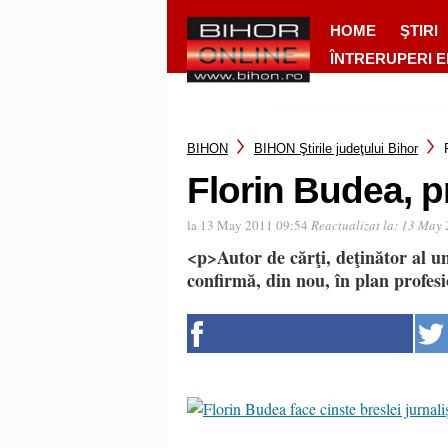
HOME
ŞTIRI
ÎNTRERUPERI 
BIHON
BIHON Ştirile judeţului Bihor
Florin Budea, p
la 13 May 2011 09:54
Reactualizat la:
13 May 
<p>Autor de cărţi, deţinător al u
confirmă, din nou, în plan profes