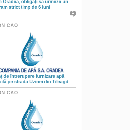
în Oradea, obligați să urmeze un
am strict timp de 6 luni
1
ON CAO
 de întrerupere furnizare apă
ilă pe strada Uzinei din Tileagd
ON CAO