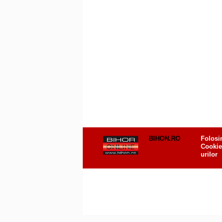
BIHON.RO
Folosi
Cookie
urilor