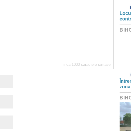
Locui
cont
BIH
inca
1000
caractere ramase
Între
zona
BIH