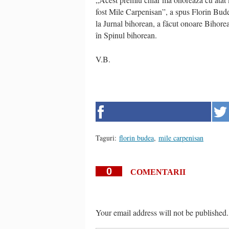
fost Mile Carpenisan”, a spus Florin Bude
la Jurnal bihorean, a făcut onoare Bihorea
în Spinul bihorean.
V.B.
Taguri:
florin budea
,
mile carpenisan
0
COMENTARII
Your email address will not be published.