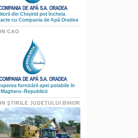
torii din Chișirid pot încheia
racte cu Compania de Apă Oradea
ON CAO
ruperea furnizării apei potabile în
 Magheru–Republicii
ON ŞTIRILE JUDEŢULUI BIHOR