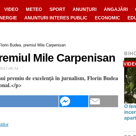
VIDEO
METEO
SPORT
ANUNȚURI
ANGAJĂRI
ENERGIE
ANUNTURI INTERES PUBLIC
ECONOMIC
ED
Florin Budea, premiul Mile Carpenisan
BIH
remiul Mile Carpenisan
VIDE
2011 09:54
nui premiu de excelenţă în jurnalism, Florin Budea
ional.</p>
O fe
incen
apart