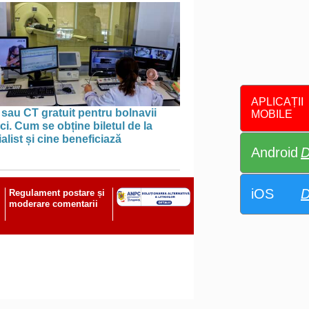
APLICAȚII
sau CT gratuit pentru bolnavii
MOBILE
ci. Cum se obține biletul de la
alist și cine beneficiază
Android
D
iOS
D
Regulament postare și
moderare comentarii