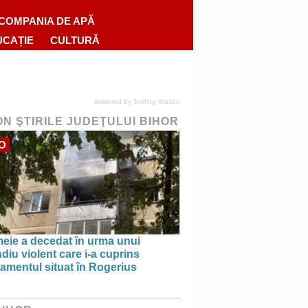
COMPANIA DE APĂ
UCAȚIE
CULTURĂ
powered by
Surfing Waves
ON ŞTIRILE JUDEŢULUI BIHOR
O
meie a decedat în urma unui
diu violent care i-a cuprins
amentul situat în Rogerius