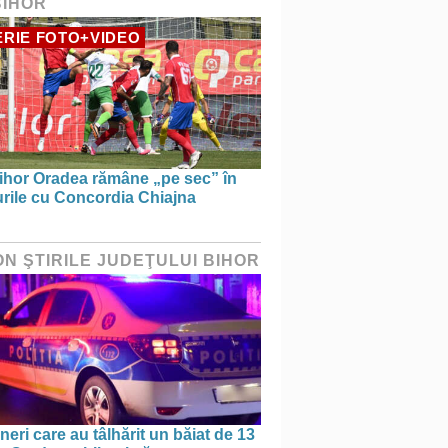
BIHOR
RIE FOTO+VIDEO
ihor Oradea rămâne „pe sec” în
urile cu Concordia Chiajna
ON ŞTIRILE JUDEŢULUI BIHOR
ineri care au tâlhărit un băiat de 13