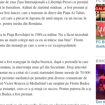
FC 
chiar de ziua Ziua Internaţională a Libertăţii Presei cu premiul
în Jurnalism. Alături de ziaristul orădean , a fost premiat şi
GALE
oi free-lancer, care a transmis în direct din Piața Al Tahiri,
 cel care a plecat în Japonia de unul singur, cu un rucsac în
olo, pentru media din România.
a în Piaţa Revoluţiei în 1989,ca militar. Nu a făcut niciodată
 nu au murit colegii mei ca eu să trăiesc mai bine”. Florin
FC B
puta din instanţă pe care a avut-o cu vicepreşedintele
duel
pul a fost reangajat în slujba bisericii, după o perioadă în care
BIH
mânia, la intervenţia unui şef din Securitate. Deşi articolul
ntar nu a ezitat să-i ceară ziaristului daune morale de 70.000
ună presiune mediatică pe jurnalist prin diverse comunicate de
stul Victor Roncea şi MediaSind l-au susţinut pe Florin Budea
a instanţei, ceea ce a şi reuşit cu succes. Pentru puterea de a-şi
in Budea a fost premiat.
Doi t
ai mult cu cât este vorba despre un adevăart jurnalist cum a