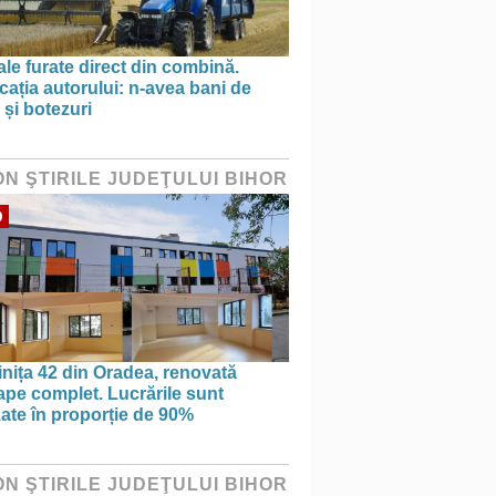
le furate direct din combină.
cația autorului: n-avea bani de
 și botezuri
ON ŞTIRILE JUDEŢULUI BIHOR
O
nița 42 din Oradea, renovată
pe complet. Lucrările sunt
zate în proporție de 90%
ON ŞTIRILE JUDEŢULUI BIHOR