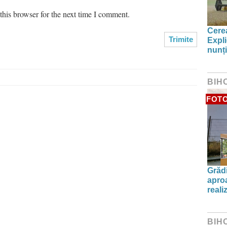
his browser for the next time I comment.
Cerea
Expli
nunți
BIH
FOT
Grădi
aproa
reali
BIH