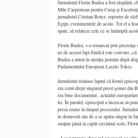
Jurnalistul Florin Budea a fost răsplătit, 
Mile Carpenisan pentru Curaj şi Excelență 
jurnalistul Cristian Botez, reporter de răzb
Egipt, evenimentele de acolo. Tot el a fost
spate, să relateze cele ce se întâmplă ac
Florin Budea, s-a remarcat prin prezența s
uz de aceast fapt fiindcă este convins „că
Budea a intrat în atenţia juriului după dis
Parlamentului European Laszlo Tokes.
Jurnalistul relatase faptul că fostul episco
era cotat drept singurul preot şomer din Ro
era bine documentat , actualul europarlame
lei. În paralel, episcopul a încercat să p
presă emise în timpul procesului. Jurnali
în demersul său de a se apăra singur în faţ
susţine până la capăt cuvântul scris, Flor
„Acest premiu chiar mă onorează cu atât m