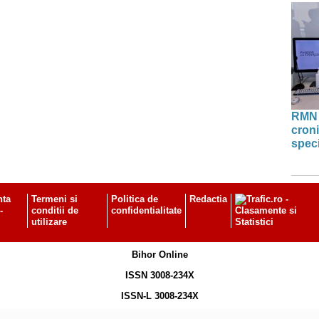
RMN 
croni
speci
nta
Termeni si
Politica de
Redactia
-
conditii de
confidentialitate
utilizare
Bihor Online
ISSN 3008-234X
ISSN-L 3008-234X