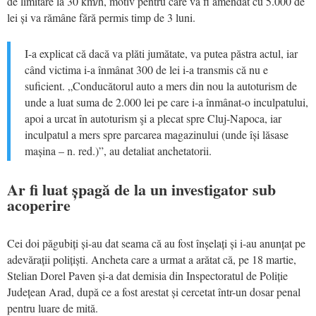
de limitare la 30 km/h, motiv pentru care va fi amendat cu 5.000 de
lei și va rămâne fără permis timp de 3 luni.
I-a explicat că dacă va plăti jumătate, va putea păstra actul, iar
când victima i-a înmânat 300 de lei i-a transmis că nu e
suficient. „Conducătorul auto a mers din nou la autoturism de
unde a luat suma de 2.000 lei pe care i-a înmânat-o inculpatului,
apoi a urcat în autoturism şi a plecat spre Cluj-Napoca, iar
inculpatul a mers spre parcarea magazinului (unde își lăsase
mașina – n. red.)”, au detaliat anchetatorii.
Ar fi luat șpagă de la un investigator sub
acoperire
Cei doi păgubiți și-au dat seama că au fost înșelați și i-au anunțat pe
adevărații polițiști. Ancheta care a urmat a arătat că, pe 18 martie,
Stelian Dorel Paven și-a dat demisia din Inspectoratul de Poliție
Județean Arad, după ce a fost arestat și cercetat într-un dosar penal
pentru luare de mită.