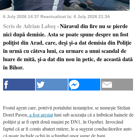
6 July 2026 14:37
Reactualizat la:
6 July 2026 21:34
Scris de Adrian Laboș
Năravul din fire nu se pierde
-
nici după demisie. Asta se poate spune despre un fost
polițist din Arad, care, deși și-a dat demisia din Poliție
în urmă cu câteva luni, ca urmare a unui scandal de
luare de mită, și-a dat din nou în petic, de această dată
în Bihor.
Fostul agent care, potrivit portalului instanțelor, se numește Stelian
Dorel Paven,
a fost arestat
luni sub acuzația că a îmbrăcat hainele de
polițist și ar fi oprit două mașini pe DN1, în Oșorhei. Invocând
faptul că ar fi comis abateri rutiere, le-a sugerat conducătorilor auto
că poate închide ochii în schimbul unor sume de bani.