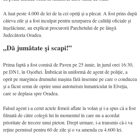
A luat peste 4.000 de lei de la cei opriți și a plecat. A fost prins după
câteva zile și a fost inculpat pentru uzurparea de calități oficiale și
înșelăciune, au explicat procurorii Parchetului de pe lângă
Judecătoria Oradea.
„Dă jumătate și scapi!”
Prima faptă a fost comisă de Paven pe 25 iunie, în jurul orei 16:30,
pe DN1, în Oșorhei. Îmbrăcat în uniformă de agent de poliție, a
oprit pe marginea drumului mașina fără însemne pe care o conducea
și a făcut semn de oprire unui autoturism înmatriculat în Elveția,
care se deplasa spre Oradea.
Falsul agent i-a cerut actele femeii aflate la volan și i-a spus că a fost
filmată de către colegii lui în momentul în care nu a acordat
prioritate de trecere unui pieton. Drept urmare, i-a transmis că-i va
reține permisul pentru 60 de zile şi o va amenda cu 4.600 lei.