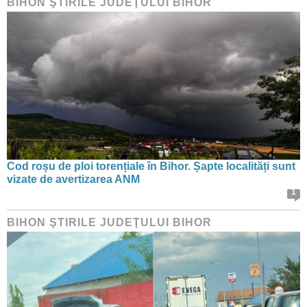
BIHON ŞTIRILE JUDEŢULUI BIHOR
Cod roșu de ploi torențiale în Bihor. Șapte localități sunt
vizate de avertizarea ANM
1
BIHON ŞTIRILE JUDEŢULUI BIHOR