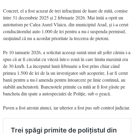
Concret, el a fost acuzat de trei infracțiuni de luare de mită, comise
între 31 decembrie 2025 și 2 februarie 2026. Mai întâi a oprit un
autoturism pe Calea Aurel Vlaicu, din municipiul Arad, și i-a cerut
conducătorului auto 1.000 de lei pentru a nu-i suspenda permisul,
susținând că nu a acordat prioritate la trecerea de pietoni.
Pe 10 ianuarie 2026, a solicitat aceeași sumă unui alt șofer căruia i-a
spus că ar fi circulat cu viteză într-o zonă în care limita maximă era
de 30 km/h. La începutul lunii februarie a fost prins chiar când
primea 1.500 de lei de la un investigator sub acoperire. I-ar fi cerut
banii pentru a nu-l amenda pentru întoarcere pe linie continuă, au
stabilit anchetatorii. Bancnotele primite ca mită ar fi fost găsite pe
bancheta din spate a autospecialei de Poliție, sub o geacă.
Paven a fost arestat atunci, iar ulterior a fost pus sub control judiciar.