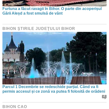
Furtuna a făcut ravagii în Bihor. O parte din acoperișul
Gării Aleșd a fost smulsă de vânt
BIHON ŞTIRILE JUDEŢULUI BIHOR
Parcul 1 Decembrie se redeschide parțial. Când va fi
permis accesul și ce zonă va putea fi folosită de orădeni
2
BIHON CAO