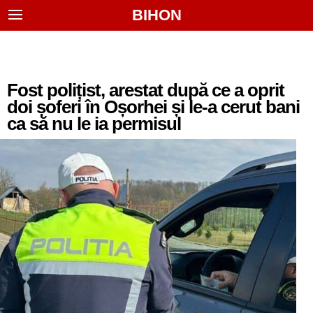
BIHON
Fost polițist, arestat după ce a oprit
doi șoferi în Oșorhei și le-a cerut bani
ca să nu le ia permisul