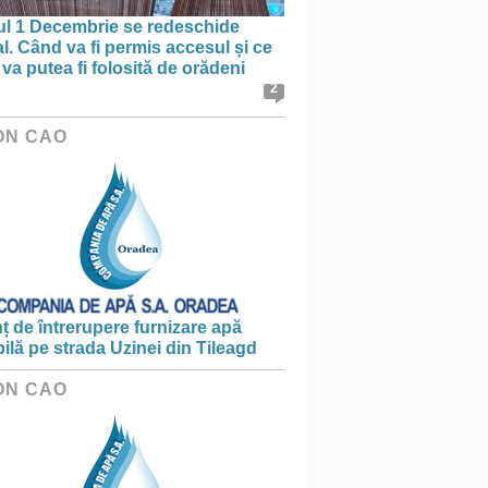
ul 1 Decembrie se redeschide
al. Când va fi permis accesul și ce
va putea fi folosită de orădeni
2
ON CAO
 de întrerupere furnizare apă
ilă pe strada Uzinei din Tileagd
ON CAO