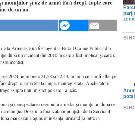
i munițiilor și uz de armă fără drept, fapte care
Parc
ine de un an.
parți
zonă 
BIH
ii de la Arme este un fost agent la Biroul Ordine Publică din
ție după un incident din 2010 în care a fost implicat și care s-
instrumentist.
arie 2024, între orele 21:58 și 22:43, în timp ce s-ar fi aflat pe
 fără drept, o armă letală lungă, neînregistrată. Anchetatorii
 trage asupra unui mistreț pe care l-a ucis.
Anunț
potab
aconaj și nerespectarea regimului armelor și munițiilor, după ce
BIH
de muniție. Dosarul a finalizat, iar polițiștii de la Serviciul
luna mai cazul a ajuns în instanță, urmând să intre în