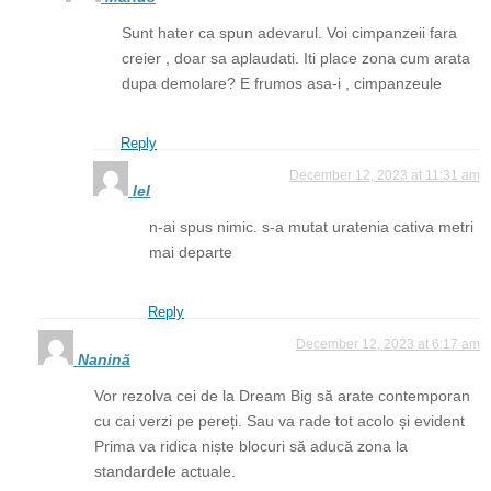
Sunt hater ca spun adevarul. Voi cimpanzeii fara
creier , doar sa aplaudati. Iti place zona cum arata
dupa demolare? E frumos asa-i , cimpanzeule
Reply
December 12, 2023 at 11:31 am
lel
n-ai spus nimic. s-a mutat uratenia cativa metri
mai departe
Reply
December 12, 2023 at 6:17 am
Nanină
Vor rezolva cei de la Dream Big să arate contemporan
cu cai verzi pe pereți. Sau va rade tot acolo și evident
Prima va ridica niște blocuri să aducă zona la
standardele actuale.