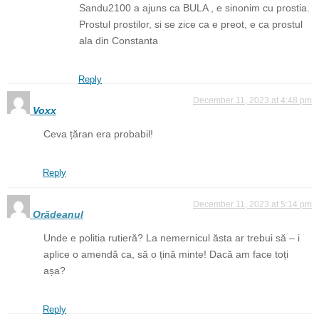
Sandu2100 a ajuns ca BULA , e sinonim cu prostia.
Prostul prostilor, si se zice ca e preot, e ca prostul
ala din Constanta
Reply
December 11, 2023 at 4:48 pm
Voxx
Ceva țăran era probabil!
Reply
December 11, 2023 at 5:14 pm
Orădeanul
Unde e politia rutieră? La nemernicul ăsta ar trebui să – i
aplice o amendă ca, să o țină minte! Dacă am face toți
așa?
Reply