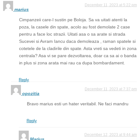
December 11, 2023 at 5:22 pm
marius
Cimpanzeii care-l sustin pe Boloja. Sa va uitati atenti la
poza, la casele din spate, acolo au fost demolate 2 case
pentru a face loc strazii. Uitati asa o sa arate si strada
Sucevei si Avram Iancu daca demoleaza , raman spatele si
cotetele de la cladirile din spate. Asta vreti sa vedeti in zona
centrala? Asa vi se pare dezvoltarea, doar ca sa ai o banda
in plus si zona arata mai rau ca dupa bombardament.
Reply
December 11, 2023 at 7:37 pm
opozitia
Bravo marius esti un hater veritabil. Ne faci mandru
Reply
December 12, 2023 at 9:44 am
Marius