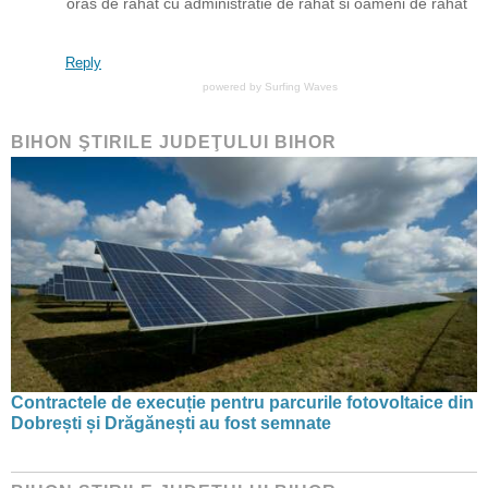
oras de rahat cu administratie de rahat si oameni de rahat
Reply
powered by
Surfing Waves
BIHON ŞTIRILE JUDEŢULUI BIHOR
Contractele de execuție pentru parcurile fotovoltaice din
Dobrești și Drăgănești au fost semnate