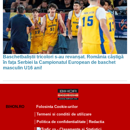
Baschetbaliștii tricolori s-au revanșat. România câștigă
în fața Serbiei la Campionatul European de baschet
masculin U16 ani!
BIHON.RO
Folosinta Cookie-urilor
Termeni si conditii de utilizare
Politica de confidentialitate
Redactia