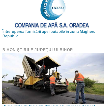
Întreruperea furnizării apei potabile în zona Magheru–
Republicii
BIHON ŞTIRILE JUDEŢULUI BIHOR