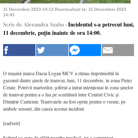
11 December 2023 14:13
Reactualizat la:
11 December 2023
14:43
Scris de Alexandra Szabo
Incidentul s-a petrecut luni,
-
11 decembrie, puțin înainte de ora 14:00.
O mașină marca Dacia Logan MCV a rămas împotmolită în
gazonul dintre șinele de tramvai, luni, 11 decembrie, în zona Pieței
Cetate. Potrivit martorilor, șoferul a intrat intenționat în zona șinelor
de tramvai pentru a o lua pe scurtătură între Centrul Civic și
Dimitrie Cantemir. Tramvaiele au fost oprite pentru o vreme, pe
ambele sensuri, din cauza acestui incident.
[eadvert]
Șoferul va avea de plătit paguba produsă, ne-a comunicat