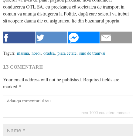
conducerea OTL SA, cu precizarea că societatea de transport în
comun va anunța distrugerea la Poliție, după care șoferul va trebui
să acopere dauna die cu asigurarea, fie din buzunarul propriu.
Taguri:
masina
,
noroi
,
oradea
,
piata cetate
,
sine de tramvai
13
COMENTARII
Your email address will not be published.
Required fields are
marked
*
inca
1000
caractere ramase