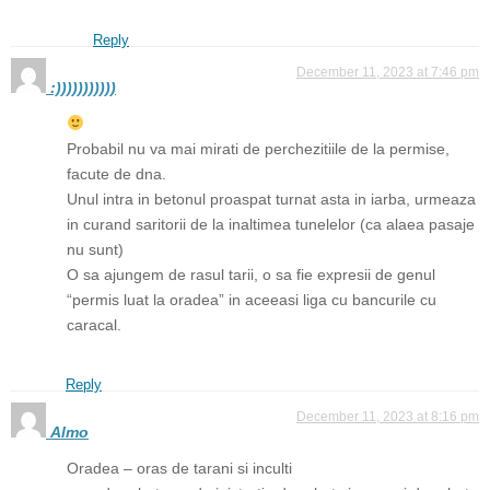
Reply
December 11, 2023 at 7:46 pm
:)))))))))))
Probabil nu va mai mirati de perchezitiile de la permise,
facute de dna.
Unul intra in betonul proaspat turnat asta in iarba, urmeaza
in curand saritorii de la inaltimea tunelelor (ca alaea pasaje
nu sunt)
O sa ajungem de rasul tarii, o sa fie expresii de genul
“permis luat la oradea” in aceeasi liga cu bancurile cu
caracal.
Reply
December 11, 2023 at 8:16 pm
Almo
Oradea – oras de tarani si inculti