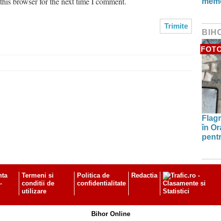
his browser for the next time I comment.
memo
BIH
FOT
Flagr
în Or
pentr
nta
Termeni si
Politica de
Redactia
-
conditii de
confidentialitate
utilizare
Bihor Online