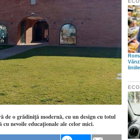
ECO
Român
Vânză
linii
ECO
ă de o grădiniță modernă, cu un design cu totul
ă cu nevoile educaționale ale celor mici.