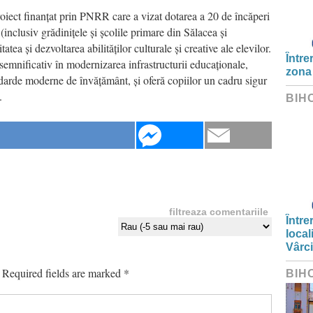
iect finanțat prin PNRR care a vizat dotarea a 20 de încăperi
inclusiv grădinițele și școlile primare din Sălacea și
ea și dezvoltarea abilităților culturale și creative ale elevilor.
Între
semnificativ în modernizarea infrastructurii educaționale,
zona
ndarde moderne de învățământ, și oferă copiilor un cadru sigur
.
BIH
filtreaza comentariile
Între
local
Vârc
Required fields are marked
*
BIH