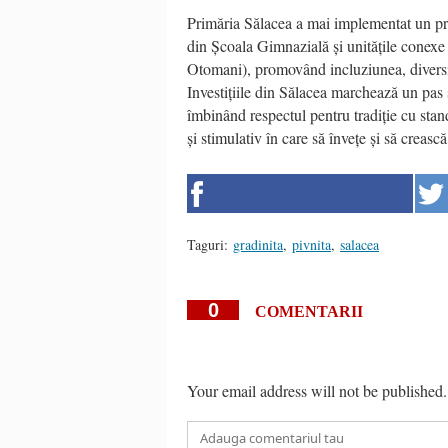
Primăria Sălacea a mai implementat un pro
din Școala Gimnazială și unitățile conexe (
Otomani), promovând incluziunea, diversitat
Investițiile din Sălacea marchează un pas 
îmbinând respectul pentru tradiție cu sta
și stimulativ în care să învețe și să crească
Taguri:
gradinita
,
pivnita
,
salacea
0
COMENTARII
Your email address will not be published.