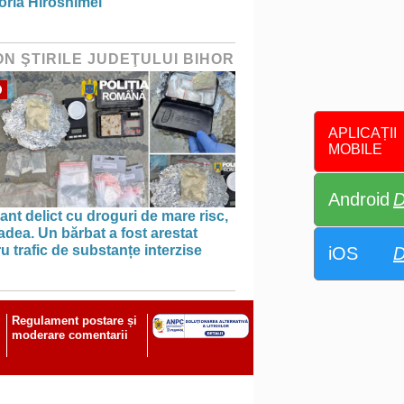
ria Hiroshimei
ON ŞTIRILE JUDEŢULUI BIHOR
O
APLICAȚII
MOBILE
Android
D
ant delict cu droguri de mare risc,
adea. Un bărbat a fost arestat
u trafic de substanțe interzise
iOS
D
Regulament postare și
moderare comentarii