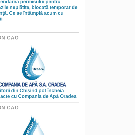
endarea permisului pentru
ile neplătite, blocată temporar de
anță. Ce se întâmplă acum cu
ii
ON CAO
torii din Chișirid pot încheia
racte cu Compania de Apă Oradea
ON CAO