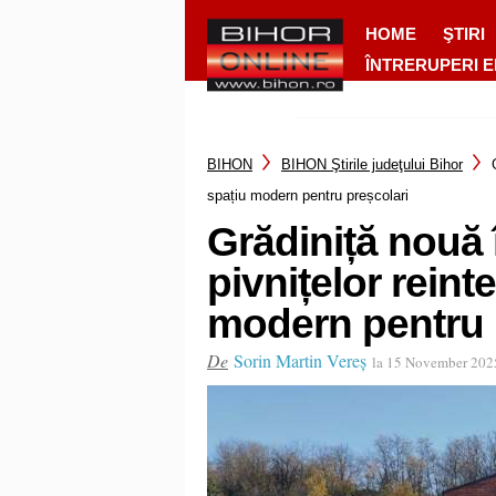
HOME
ŞTIRI
ÎNTRERUPERI 
BIHON
BIHON Ştirile judeţului Bihor
spațiu modern pentru preșcolari
Grădiniță nouă î
pivnițelor reint
modern pentru 
De
Sorin Martin Vereș
la 15 November 202