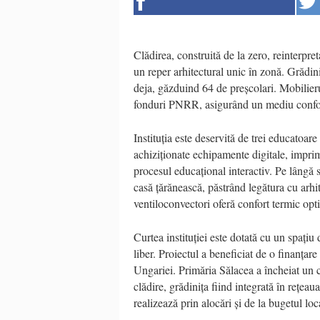
Clădirea, construită de la zero, reinterpre
un reper arhitectural unic în zonă. Grădini
deja, găzduind 64 de preșcolari. Mobilieru
fonduri PNRR, asigurând un mediu confort
Instituția este deservită de trei educatoare 
achiziționate echipamente digitale, imprim
procesul educațional interactiv. Pe lângă s
casă țărănească, păstrând legătura cu arhit
ventiloconvectori oferă confort termic op
Curtea instituției este dotată cu un spațiu
liber. Proiectul a beneficiat de o finanța
Ungariei. Primăria Sălacea a încheiat un
clădire, grădinița fiind integrată în rețeau
realizează prin alocări și de la bugetul loc