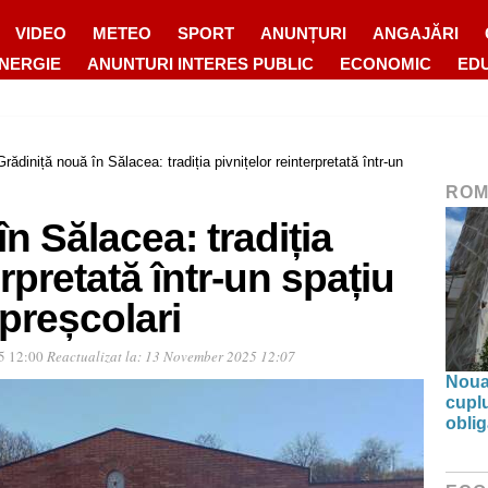
VIDEO
METEO
SPORT
ANUNȚURI
ANGAJĂRI
ENERGIE
ANUNTURI INTERES PUBLIC
ECONOMIC
ED
Grădiniță nouă în Sălacea: tradiția pivnițelor reinterpretată într-un
ROM
n Sălacea: tradiția
erpretată într-un spațiu
preșcolari
5 12:00
Reactualizat la:
13 November 2025 12:07
Noua 
cupl
oblig