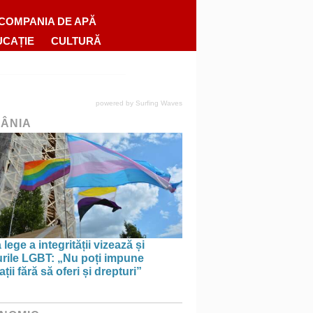
COMPANIA DE APĂ
UCAȚIE
CULTURĂ
powered by
Surfing Waves
ÂNIA
lege a integrității vizează și
urile LGBT: „Nu poți impune
ații fără să oferi și drepturi”