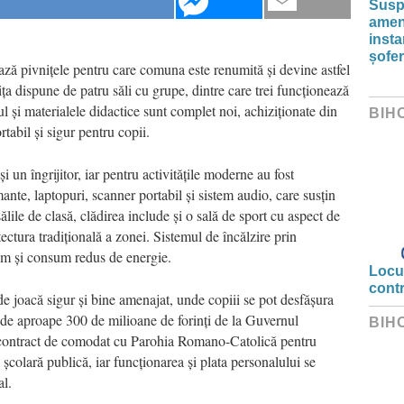
Susp
amenz
inst
șofer
tază pivnițele pentru care comuna este renumită și devine astfel
ța dispune de patru săli cu grupe, dintre care trei funcționează
l și materialele didactice sunt complet noi, achiziționate din
BIH
abil și sigur pentru copii.
și un îngrijitor, iar pentru activitățile moderne au fost
ante, laptopuri, scanner portabil și sistem audio, care susțin
ălile de clasă, clădirea include și o sală de sport cu aspect de
ectura tradițională a zonei. Sistemul de încălzire prin
tim și consum redus de energie.
Locui
cont
 de joacă sigur și bine amenajat, unde copiii se pot desfășura
re de aproape 300 de milioane de forinți de la Guvernul
BIH
 contract de comodat cu Parohia Romano-Catolică pentru
a școlară publică, iar funcționarea și plata personalului se
al.