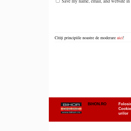
Save my name, email, and website in t
Citiți principiile noastre de moderare
aici
!
BIHON.RO
Folosi
Cookie
urilor