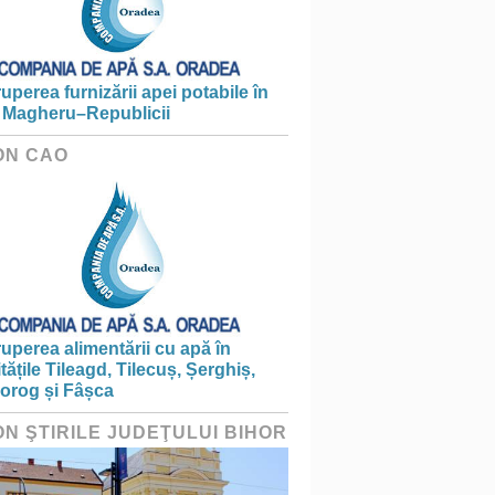
ruperea furnizării apei potabile în
 Magheru–Republicii
ON CAO
ruperea alimentării cu apă în
itățile Tileagd, Tilecuș, Șerghiș,
iorog și Fâșca
ON ŞTIRILE JUDEŢULUI BIHOR