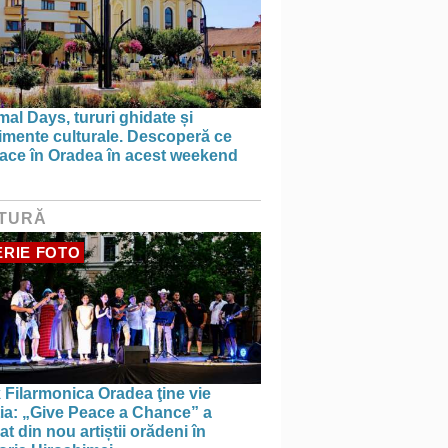
al Days, tururi ghidate și
imente culturale. Descoperă ce
face în Oradea în acest weekend
TURĂ
RIE FOTO
 Filarmonica Oradea ţine vie
ția: „Give Peace a Chance” a
t din nou artiștii orădeni în