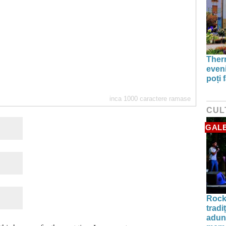
Therm
even
poți 
inca
1000
caractere ramase
CUL
GALE
Rock
tradi
aduna