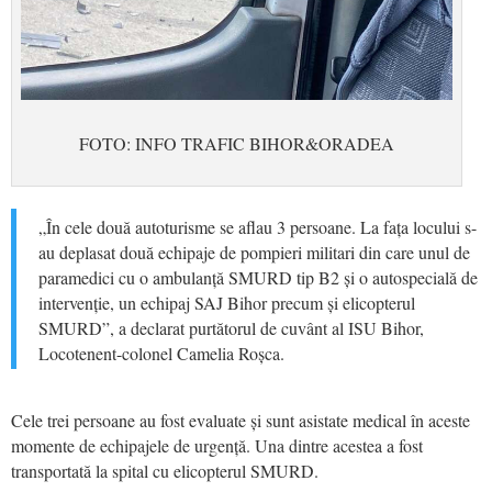
FOTO: INFO TRAFIC BIHOR&ORADEA
„În cele două autoturisme se aflau 3 persoane. La fața locului s-
au deplasat două echipaje de pompieri militari din care unul de
paramedici cu o ambulanță SMURD tip B2 și o autospecială de
intervenție, un echipaj SAJ Bihor precum și elicopterul
SMURD”, a declarat purtătorul de cuvânt al ISU Bihor,
Locotenent-colonel Camelia Roșca.
Cele trei persoane au fost evaluate și sunt asistate medical în aceste
momente de echipajele de urgență. Una dintre acestea a fost
transportată la spital cu elicopterul SMURD.