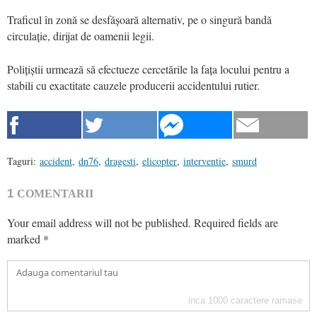
Traficul în zonă se desfășoară alternativ, pe o singură bandă
circulație, dirijat de oamenii legii.
Polițiștii urmează să efectueze cercetările la fața locului pentru a
stabili cu exactitate cauzele producerii accidentului rutier.
Taguri:
accident
,
dn76
,
dragesti
,
elicopter
,
interventie
,
smurd
1
COMENTARII
Your email address will not be published.
Required fields are
marked
*
inca
1000
caractere ramase