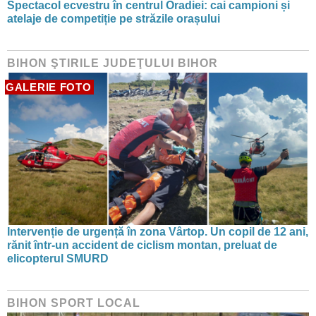
Spectacol ecvestru în centrul Oradiei: cai campioni și
atelaje de competiție pe străzile orașului
BIHON ŞTIRILE JUDEŢULUI BIHOR
GALERIE FOTO
Intervenție de urgență în zona Vârtop. Un copil de 12 ani,
rănit într-un accident de ciclism montan, preluat de
elicopterul SMURD
BIHON SPORT LOCAL