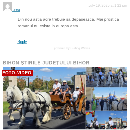
July 19, 2025 at 1:22 pm
xxx
Din nou astia acre trebuie sa depaseasca. Mai prost ca
romanul nu exista in europa asta
Reply
powered by
Surfing Waves
BIHON ŞTIRILE JUDEŢULUI BIHOR
FOTO-VIDEO