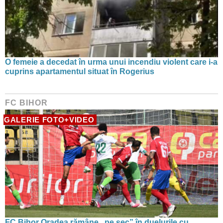
O femeie a decedat în urma unui incendiu violent care i-a
cuprins apartamentul situat în Rogerius
FC BIHOR
GALERIE FOTO+VIDEO
FC Bihor Oradea rămâne „pe sec” în duelurile cu