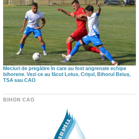
Meciuri de pregătire în care au fost angrenate echipe
bihorene. Vezi ce au făcut Lotus, Crișul, Bihorul Beiuș,
TSA sau CAO
BIHON CAO