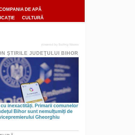
COMPANIA DE APĂ
UCAȚIE
CULTURĂ
powered by
Surfing Waves
ON ŞTIRILE JUDEŢULUI BIHOR
 cu inexactități. Primarii comunelor
udețul Bihor sunt nemulțumiți de
 vicepremierului Gheorghiu