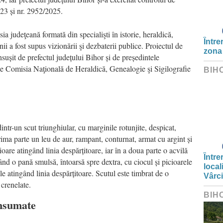
023 și nr. 2952/2025.
ia judeţeană formată din specialişti în istorie, heraldică,
Între
ii a fost supus vizionării şi dezbaterii publice. Proiectul de
zona
nsușit de prefectul județului Bihor și de președintele
 de Comisia Naţională de Heraldică, Genealogie şi Sigilografie
BIH
r-un scut triunghiular, cu marginile rotunjite, despicat,
rima parte un leu de aur, rampant, conturnat, armat cu argint și
are atingând linia despărțitoare, iar în a doua parte o acvilă
Între
ând o pană smulsă, întoarsă spre dextra, cu ciocul și picioarele
local
le atingând linia despărțitoare. Scutul este timbrat de o
Vârc
 crenelate.
BIH
însumate