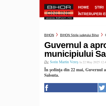
HOME
ŞTIRI
ÎNTRERUPERI 
BIHON
BIHON Ştirile judeţului Bihor
Guvernul a apr
municipiului Sa
De
Sorin Martin Vereș
la 22 May 2025 12:
În ședința din 22 mai, Guvernul 
Salonta.