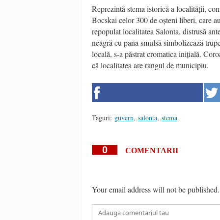
Reprezintă stema istorică a localității, co
Bocskai celor 300 de oșteni liberi, care 
repopulat localitatea Salonta, distrusă ant
neagră cu pana smulsă simbolizează trupele
locală, s-a păstrat cromatica inițială. Cor
că localitatea are rangul de municipiu.
Taguri:
guvern
,
salonta
,
stema
0
COMENTARII
Your email address will not be published.