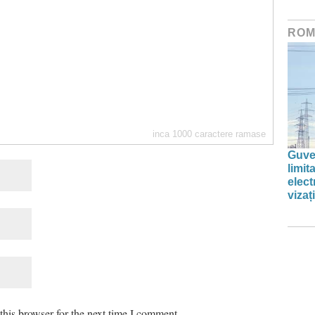
ROM
inca
1000
caractere ramase
Guve
limi
elect
vizați
his browser for the next time I comment.