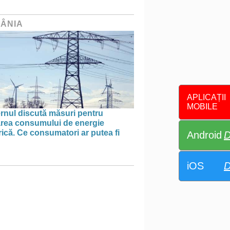
ÂNIA
APLICAȚII
MOBILE
rnul discută măsuri pentru
tarea consumului de energie
rică. Ce consumatori ar putea fi
Android
D
iOS
D