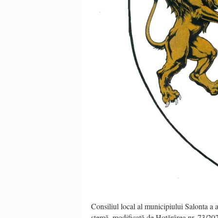
Consiliul local al municipiului Salonta a 
stemă, modificată de Hotărârea nr. 73/2024,