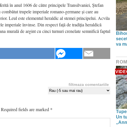
nferită în anul 1606 de către principele Transilvaniei, Ștefan
au combătut trupele imperiale romano-germane și care au
erior. Leul este elementul heraldic al stemei principelui. Acvila
 imperiale învinse. Din respect față de tradiția heraldică
oana murală de argint cu cinci turnuri crenelate semnifică faptul
Bihor
secet
va ma
ROM
VIDE
filtreaza comentariile
Required fields are marked
*
Tupe
Un tu
„Anna