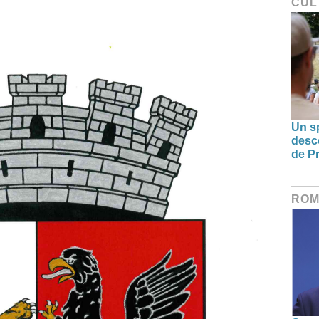
CUL
Un sp
desco
de Pr
ROM