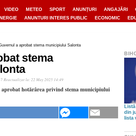
VIDEO
METEO
SPORT
ANUNȚURI
ANGAJĂRI
ENERGIE
ANUNTURI INTERES PUBLIC
ECONOMIC
ED
Guvernul a aprobat stema municipiului Salonta
BIH
obat stema
lonta
47
Reactualizat la:
22 May 2025 14:49
a aprobat hotărârea privind stema municipiului
Listă
din j
lista