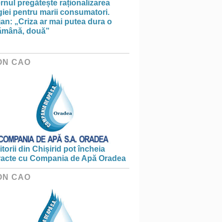
nul pregătește raționalizarea
iei pentru marii consumatori.
an: „Criza ar mai putea dura o
ămână, două”
ON CAO
torii din Chișirid pot încheia
racte cu Compania de Apă Oradea
ON CAO