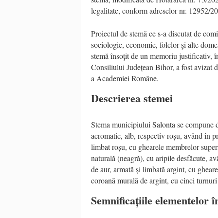
legalitate, conform adreselor nr. 12952/2
Proiectul de stemă ce s-a discutat de comis
sociologie, economie, folclor şi alte domen
stemă însoţit de un memoriu justificativ, î
Consiliului Județean Bihor, a fost avizat
a Academiei Române.
Descrierea stemei
Stema municipiului Salonta se compune dint
acromatic, alb, respectiv roșu, având în p
limbat roșu, cu ghearele membrelor superio
naturală (neagră), cu aripile desfăcute, av
de aur, armată și limbată argint, cu gheare
coroană murală de argint, cu cinci turnuri
Semnificațiile elementelor 