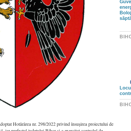
Guver
energ
Boloj
săpt
BIH
Locui
cont
BIH
adoptat Hotărârea nr. 298/2022 privind însușirea proiectului de
 iar prefectul județului Bihor și-a exercitat controlul de