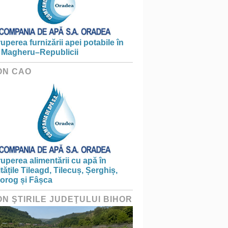
ruperea furnizării apei potabile în
 Magheru–Republicii
ON CAO
ruperea alimentării cu apă în
itățile Tileagd, Tilecuș, Șerghiș,
iorog și Fâșca
ON ŞTIRILE JUDEŢULUI BIHOR