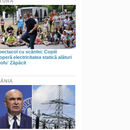
TURĂ
ectacol cu scântei: Copiii
peră electricitatea statică alături
ofu' Zăpăcit
ÂNIA