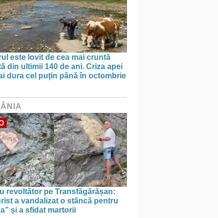
ul este lovit de cea mai cruntă
ă din ultimii 140 de ani. Criza apei
i dura cel puțin până în octombrie
ÂNIA
O
u revoltător pe Transfăgărășan:
rist a vandalizat o stâncă pentru
” și a sfidat martorii