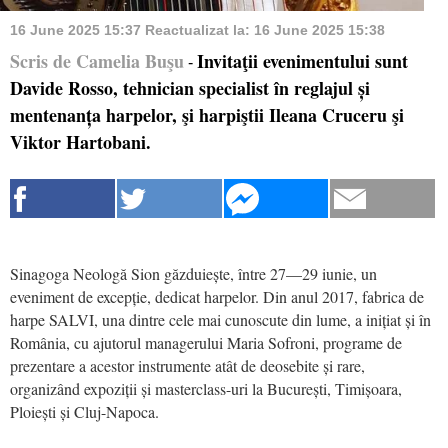
16 June 2025 15:37
Reactualizat la:
16 June 2025 15:38
Scris de Camelia Buşu
Invitaţii evenimentului sunt
-
Davide Rosso, tehnician specialist în reglajul și
mentenanța harpelor, şi harpiştii Ileana Cruceru şi
Viktor Hartobani.
Sinagoga Neologă Sion găzduiește, între 27—29 iunie, un
eveniment de excepție, dedicat harpelor. Din anul 2017, fabrica de
harpe SALVI, una dintre cele mai cunoscute din lume, a inițiat și în
România, cu ajutorul managerului Maria Sofroni, programe de
prezentare a acestor instrumente atât de deosebite și rare,
organizând expoziții și masterclass-uri la București, Timișoara,
Ploiești și Cluj-Napoca.