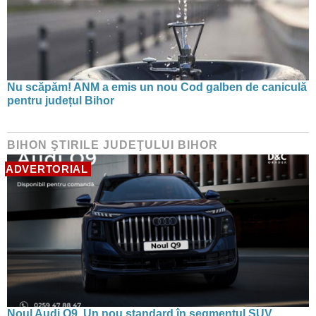
Nu scăpăm! ANM a emis un nou Cod galben de caniculă
pentru județul Bihor
BIHON ŞTIRILE JUDEŢULUI BIHOR
ADVERTORIAL
Noul Audi Q9. Un nou standard în segmentul SUV