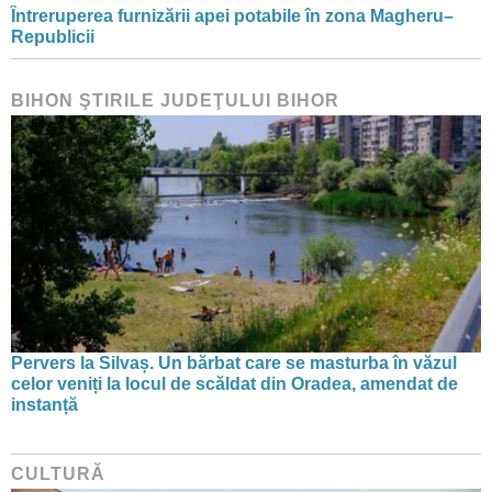
Întreruperea furnizării apei potabile în zona Magheru–
Republicii
BIHON ŞTIRILE JUDEŢULUI BIHOR
Pervers la Silvaș. Un bărbat care se masturba în văzul
celor veniți la locul de scăldat din Oradea, amendat de
instanță
CULTURĂ