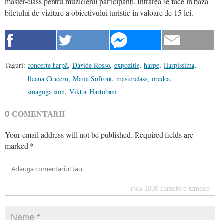
master-class pentru muzicienii participanți. Intrarea se face în baza
biletului de vizitare a obiectivului turistic în valoare de 15 lei.
Taguri:
concerte harpă
,
Davide Rosso
,
expozitie
,
harpe
,
Harpissima
,
Ileana Cruceru
,
Maria Sofroni
,
masterclass
,
oradea
,
sinagoga sion
,
Viktor Hartobani
0
COMENTARII
Your email address will not be published.
Required fields are
marked
*
inca
1000
caractere ramase