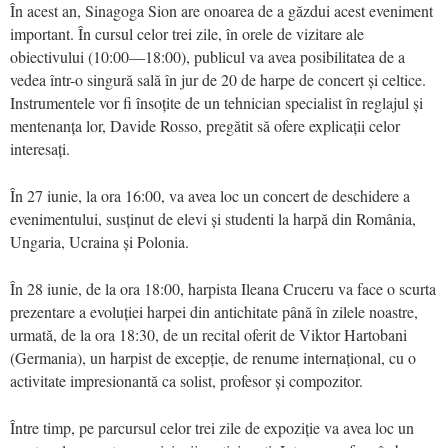
În acest an, Sinagoga Sion are onoarea de a găzdui acest eveniment
important. În cursul celor trei zile, în orele de vizitare ale
obiectivului (10:00—18:00), publicul va avea posibilitatea de a
vedea într-o singură sală în jur de 20 de harpe de concert și celtice.
Instrumentele vor fi însoțite de un tehnician specialist în reglajul și
mentenanța lor, Davide Rosso, pregătit să ofere explicații celor
interesați.
În 27 iunie, la ora 16:00, va avea loc un concert de deschidere a
evenimentului, susținut de elevi și studenti la harpă din România,
Ungaria, Ucraina și Polonia.
În 28 iunie, de la ora 18:00, harpista Ileana Cruceru va face o scurta
prezentare a evoluției harpei din antichitate până în zilele noastre,
urmată, de la ora 18:30, de un recital oferit de Viktor Hartobani
(Germania), un harpist de excepție, de renume internațional, cu o
activitate impresionantă ca solist, profesor și compozitor.
Între timp, pe parcursul celor trei zile de expoziție va avea loc un