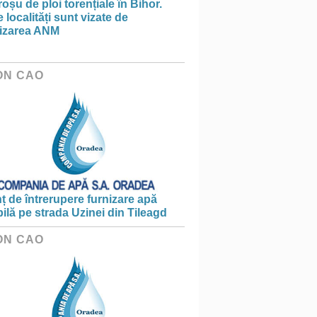
oșu de ploi torențiale în Bihor.
 localități sunt vizate de
tizarea ANM
ON CAO
 de întrerupere furnizare apă
ilă pe strada Uzinei din Tileagd
ON CAO