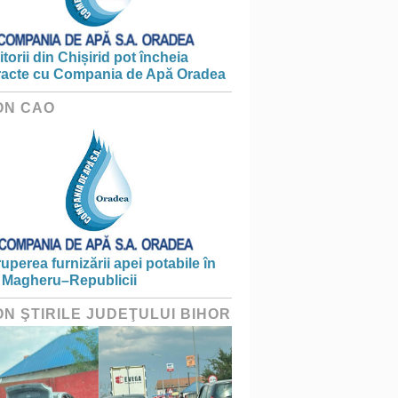
torii din Chișirid pot încheia
racte cu Compania de Apă Oradea
ON CAO
ruperea furnizării apei potabile în
 Magheru–Republicii
ON ŞTIRILE JUDEŢULUI BIHOR