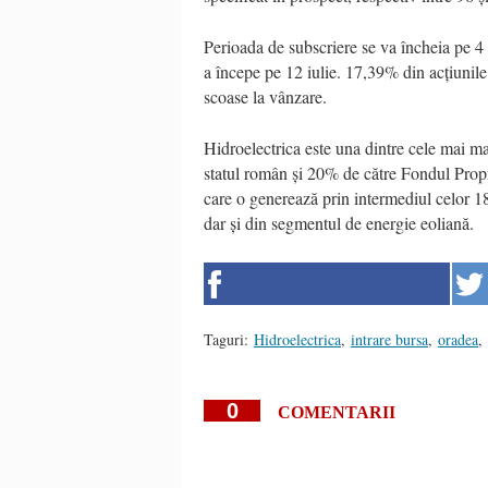
Perioada de subscriere se va încheia pe 4 i
a începe pe 12 iulie. 17,39% din acțiunile
scoase la vânzare.
Hidroelectrica este una dintre cele mai 
statul român și 20% de către Fondul Propr
care o generează prin intermediul celor 18
dar și din segmentul de energie eoliană.
Taguri:
Hidroelectrica
,
intrare bursa
,
oradea
,
0
COMENTARII