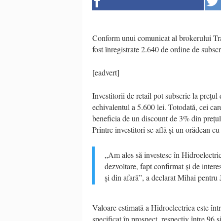
Conform unui comunicat al brokerului Trad
fost înregistrate 2.640 de ordine de subscr
[eadvert]
Investitorii de retail pot subscrie la preț
echivalentul a 5.600 lei. Totodată, cei car
beneficia de un discount de 3% din prețul 
Printre investitori se află și un orădean c
„Am ales să investesc în Hidroelectr
dezvoltare, fapt confirmat și de intere
și din afară”, a declarat Mihai pentru
Valoare estimată a Hidroelectrica este într
specificat în prospect, respectiv între 96 ș