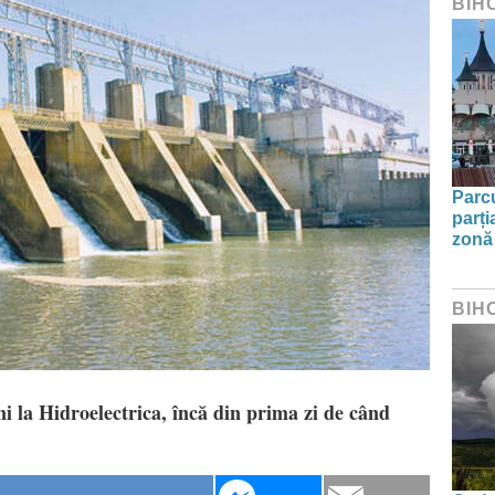
BIH
Parc
parți
zonă 
BIH
ni la Hidroelectrica, încă din prima zi de când