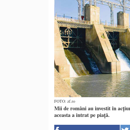
FOTO: zf.ro
Mii de români au investit în acțiu
aceasta a intrat pe piață.