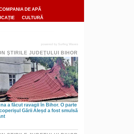
COMPANIA DE APĂ
UCAȚIE
CULTURĂ
powered by
Surfing Waves
ON ŞTIRILE JUDEŢULUI BIHOR
na a făcut ravagii în Bihor. O parte
coperișul Gării Aleșd a fost smulsă
ânt