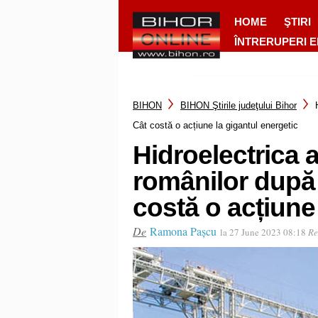
HOME
ŞTIRI
ÎNTRERUPERI 
BIHON
BIHON Ştirile judeţului Bihor
Cât costă o acțiune la gigantul energetic
Hidroelectrica a
românilor după 
costă o acțiune
De
Ramona Pașcu
la 27 June 2023 08:18
Re