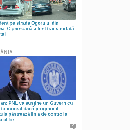
ent pe strada Ogorului din
a. O persoană a fost transportată
tal
ÂNIA
jan: PNL va susține un Guvern cu
l tehnocrat dacă programul
uia păstrează linia de control a
uielilor
2