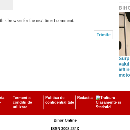
BIH
his browser for the next time I comment.
Surp
valul
iefti
moto
nta
Termeni si
Politica de
Redactia
-
conditii de
confidentialitate
utilizare
Bihor Online
ISSN 3008-234X