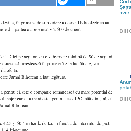
Cod r
Șapte
aver
eville, în prima zi de subscriere a ofertei Hidroelectrica au
iere din partea a aproximativ 2.500 de clienți.
BIH
ul de 112 lei pe acțiune, cu o subscriere minimă de 50 de acțiuni,
e doresc să investească în primele 5 zile lucrătoare, vor
de ofertă.
u care Jurnal Bihorean a luat legătura.
Anunț
potab
ica pentru că este o companie românească cu mare potențial de
sul major care s-a manifestat pentru acest IPO, atât din țară, cât
BIH
 Jurnal Bihorean.
e 42,3 și 50,4 miliarde de lei, în funcție de intervalul de preț
i 114 lei/acțiune.