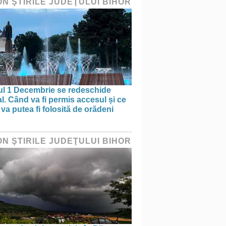
ON ŞTIRILE JUDEŢULUI BIHOR
ul 1 Decembrie se redeschide
al. Când va fi permis accesul și ce
va putea fi folosită de orădeni
ON ŞTIRILE JUDEŢULUI BIHOR