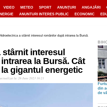
VIDEO
METEO
SPORT
ANUNȚURI
ANGAJĂRI
ENERGIE
ANUNTURI INTERES PUBLIC
ECONOMIC
ED
Hidroelectrica a stârnit interesul românilor după intrarea la Bursă.
BIH
 stârnit interesul
intrarea la Bursă. Cât
 la gigantul energetic
actualizat la:
26 June 2023 16:21
Furtu
din a
de v