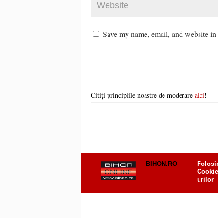
Save my name, email, and website in t
Citiți principiile noastre de moderare
aici
!
BIHON.RO
Folosi
Cookie
urilor