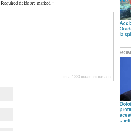
Required fields are marked
*
Accid
Orade
la spi
ROM
inca
1000
caractere ramase
Bolo
profi
acest
chelt