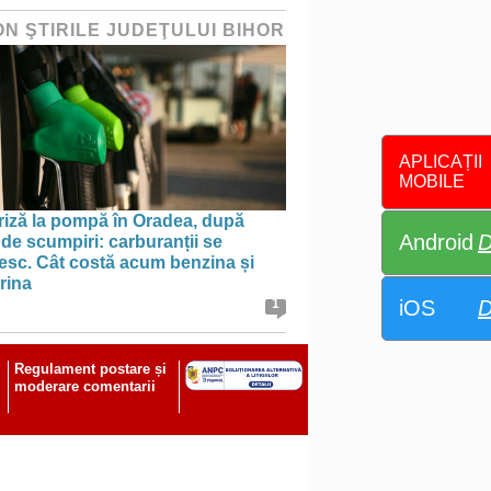
ON ŞTIRILE JUDEŢULUI BIHOR
APLICAȚII
MOBILE
riză la pompă în Oradea, după
Android
D
 de scumpiri: carburanții se
nesc. Cât costă acum benzina și
rina
iOS
D
1
Regulament postare și
moderare comentarii