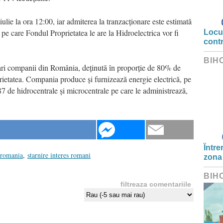
ulie la ora 12:00, iar admiterea la tranzacționare este estimată
 pe care Fondul Proprietatea le are la Hidroelectrica vor fi
Locui
cont
BIH
mari companii din România, deținută în proporție de 80% de
ietatea. Compania produce și furnizează energie electrică, pe
7 de hidrocentrale și microcentrale pe care le administrează,
Între
romania
,
starnire interes romani
zona
BIH
filtreaza comentariile