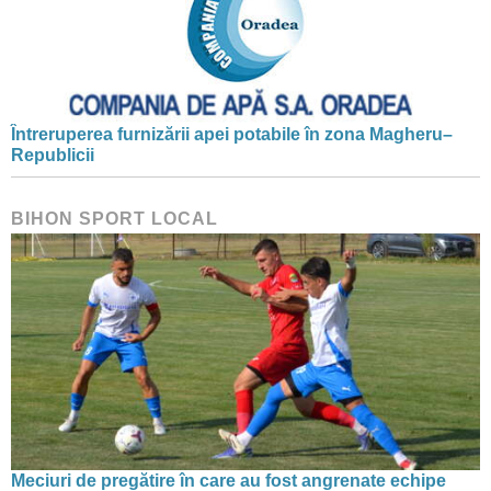
Întreruperea furnizării apei potabile în zona Magheru–
Republicii
BIHON SPORT LOCAL
Meciuri de pregătire în care au fost angrenate echipe