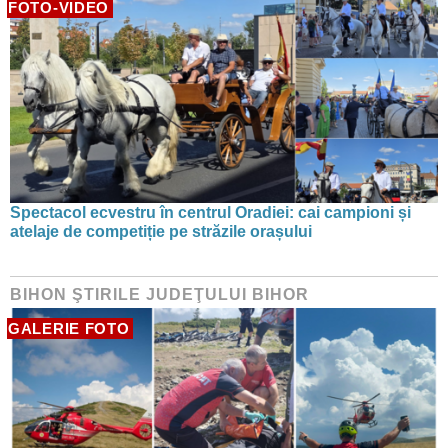
FOTO-VIDEO
Spectacol ecvestru în centrul Oradiei: cai campioni și
atelaje de competiție pe străzile orașului
BIHON ŞTIRILE JUDEŢULUI BIHOR
GALERIE FOTO