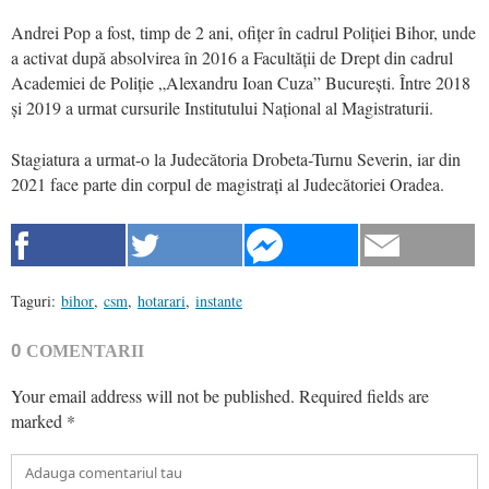
Andrei Pop a fost, timp de 2 ani, ofițer în cadrul Poliției Bihor, unde
a activat după absolvirea în 2016 a Facultății de Drept din cadrul
Academiei de Poliție „Alexandru Ioan Cuza” București. Între 2018
și 2019 a urmat cursurile Institutului Național al Magistraturii.
Stagiatura a urmat-o la Judecătoria Drobeta-Turnu Severin, iar din
2021 face parte din corpul de magistrați al Judecătoriei Oradea.
Taguri:
bihor
,
csm
,
hotarari
,
instante
0
COMENTARII
Your email address will not be published.
Required fields are
marked
*