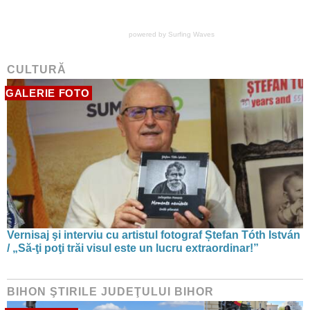
powered by
Surfing Waves
CULTURĂ
GALERIE FOTO
Vernisaj şi interviu cu artistul fotograf Ștefan Tóth István
/ „Să-ţi poţi trăi visul este un lucru extraordinar!”
BIHON ŞTIRILE JUDEŢULUI BIHOR