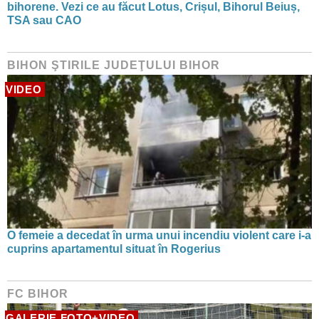
bihorene. Vezi ce au făcut Lotus, Crișul, Bihorul Beiuș,
TSA sau CAO
BIHON ŞTIRILE JUDEŢULUI BIHOR
VIDEO
O femeie a decedat în urma unui incendiu violent care i-a
cuprins apartamentul situat în Rogerius
FC BIHOR
GALERIE FOTO+VIDEO