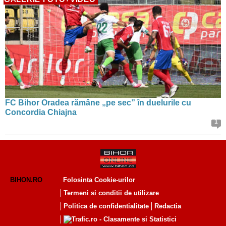
FC Bihor Oradea rămâne „pe sec” în duelurile cu
Concordia Chiajna
1
BIHON.RO
Folosinta Cookie-urilor
Termeni si conditii de utilizare
Politica de confidentialitate
Redactia