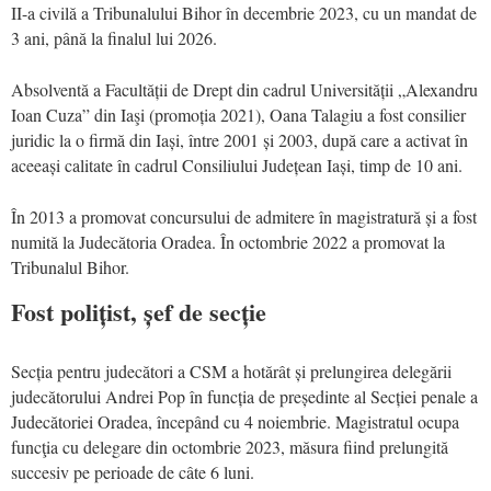
II-a civilă a Tribunalului Bihor în decembrie 2023, cu un mandat de
3 ani, până la finalul lui 2026.
Absolventă a Facultății de Drept din cadrul Universității „Alexandru
Ioan Cuza” din Iaşi (promoția 2021), Oana Talagiu a fost consilier
juridic la o firmă din Iași, între 2001 și 2003, după care a activat în
aceeași calitate în cadrul Consiliului Județean Iași, timp de 10 ani.
În 2013 a promovat concursului de admitere în magistratură și a fost
numită la Judecătoria Oradea. În octombrie 2022 a promovat la
Tribunalul Bihor.
Fost polițist, șef de secție
Secția pentru judecători a CSM a hotărât și prelungirea delegării
judecătorului Andrei Pop în funcția de președinte al Secției penale a
Judecătoriei Oradea, începând cu 4 noiembrie. Magistratul ocupa
funcţia cu delegare din octombrie 2023, măsura fiind prelungită
succesiv pe perioade de câte 6 luni.