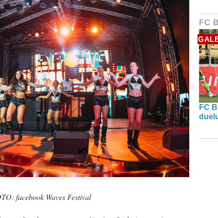
FC 
GALE
FC B
duel
FOTO: facebook Waves Festival