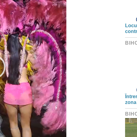
Locui
cont
BIH
Între
zona
BIH