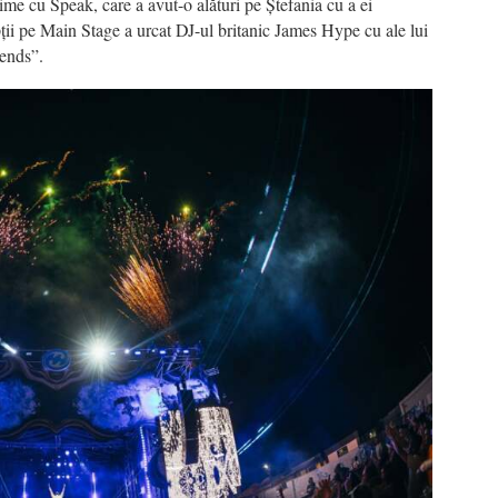
time cu Speak, care a avut-o alături pe Ștefania cu a ei
ii pe Main Stage a urcat DJ-ul britanic James Hype cu ale lui
iends”.