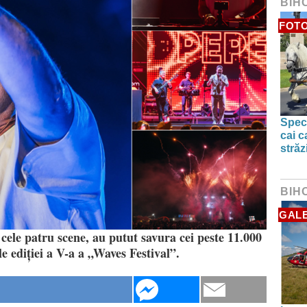
BIH
FOTO
Spect
cai c
străz
BIH
GALE
cele patru scene, au putut savura cei peste 11.000
ile ediției a V-a a „Waves Festival”.