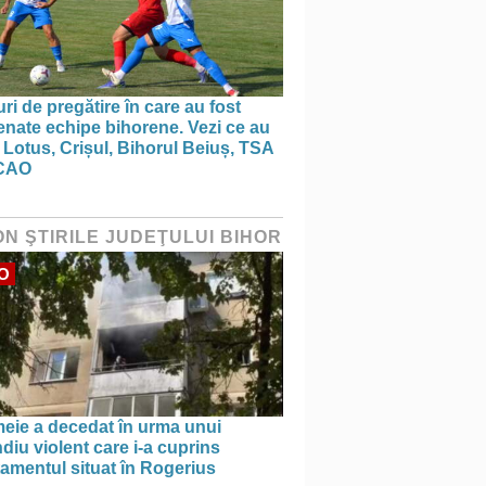
ri de pregătire în care au fost
nate echipe bihorene. Vezi ce au
 Lotus, Crișul, Bihorul Beiuș, TSA
CAO
ON ŞTIRILE JUDEŢULUI BIHOR
O
meie a decedat în urma unui
diu violent care i-a cuprins
amentul situat în Rogerius