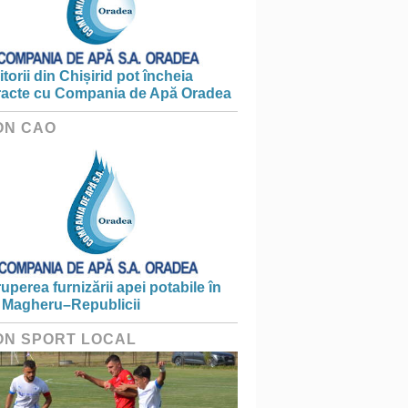
torii din Chișirid pot încheia
racte cu Compania de Apă Oradea
ON CAO
ruperea furnizării apei potabile în
 Magheru–Republicii
ON SPORT LOCAL