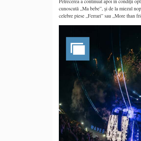
Petrecerea a continuat apoi în condiții op
cunoscută „Ma bebe”, și de la miezul nopț
celebre piese „Ferrari” sau „More than fr