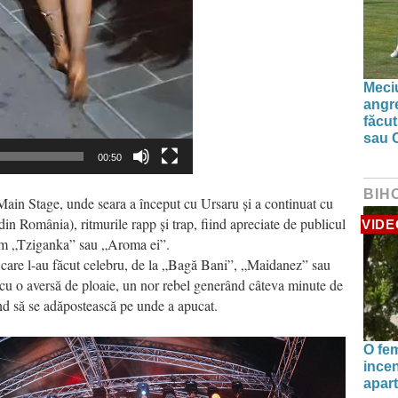
Meciu
angre
făcut
sau 
00:50
BIH
ain Stage, unde seara a început cu Ursaru și a continuat cu
in România), ritmurile rapp și trap, fiind apreciate de publicul
VIDE
cum „Tziganka” sau „Aroma ei”.
e care l-au făcut celebru, de la „Bagă Bani”, „Maidanez” sau
at cu o aversă de ploaie, un nor rebel generând câteva minute de
ând să se adăpostească pe unde a apucat.
O fe
incen
apart