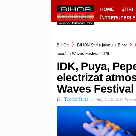
HOME
ŞTIRI
ÎNTRERUPERI 
BIHON
BIHON Ştirile judeţului Bihor
seară la Waves Festival 2026
IDK, Puya, Pep
electrizat atmos
Waves Festival
De
Teodor Biriș
la 4 July 2026 12:13
Reactu