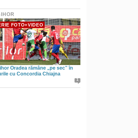
BIHOR
RIE FOTO+VIDEO
ihor Oradea rămâne „pe sec” în
urile cu Concordia Chiajna
1