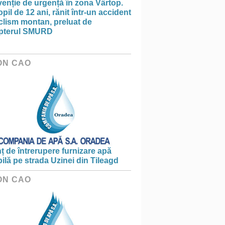
venție de urgență în zona Vârtop.
pil de 12 ani, rănit într-un accident
clism montan, preluat de
opterul SMURD
ON CAO
 de întrerupere furnizare apă
ilă pe strada Uzinei din Tileagd
ON CAO