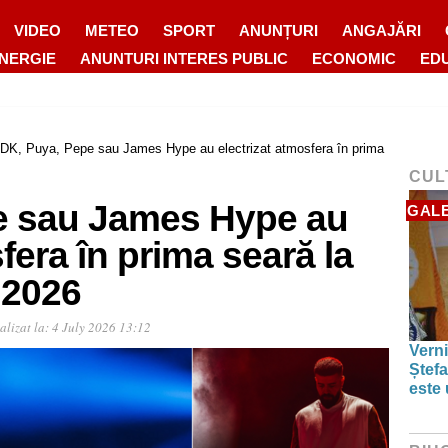
VIDEO
METEO
SPORT
ANUNȚURI
ANGAJĂRI
ENERGIE
ANUNTURI INTERES PUBLIC
ECONOMIC
ED
IDK, Puya, Pepe sau James Hype au electrizat atmosfera în prima
CUL
e sau James Hype au
GALE
fera în prima seară la
 2026
alizat la:
4 July 2026 13:12
Verni
Ștefa
este 