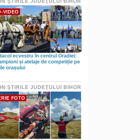
ON ŞTIRILE JUDEŢULUI BIHOR
-VIDEO
acol ecvestru în centrul Oradiei:
ampioni și atelaje de competiție pe
ile orașului
ON ŞTIRILE JUDEŢULUI BIHOR
RIE FOTO