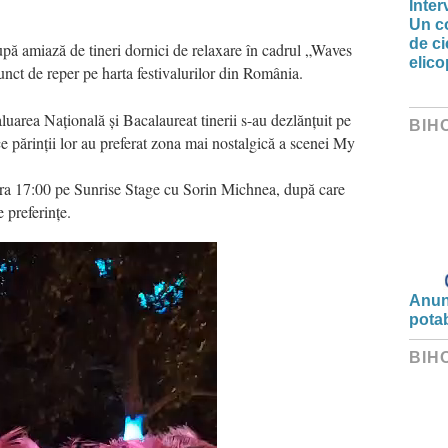
Inter
Un co
de ci
după amiază de tineri dornici de relaxare în cadrul „Waves
elic
unct de reper pe harta festivalurilor din România.
uarea Națională și Bacalaureat tinerii s-au dezlănțuit pe
BIH
 ce părinții lor au preferat zona mai nostalgică a scenei My
ora 17:00 pe Sunrise Stage cu Sorin Michnea, după care
 preferințe.
Anunț
potab
BIH