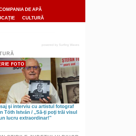
COMPANIA DE APĂ
UCAȚIE
CULTURĂ
powered by
Surfing Waves
TURĂ
RIE FOTO
saj şi interviu cu artistul fotograf
n Tóth István / „Să-ţi poţi trăi visul
un lucru extraordinar!”