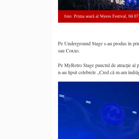
foto: Prima seară al Waves Festival, 04.0
Pe Underground Stage s-au produs în pri
sau Coxxo.
Pe MyRetro Stage punctul de atracție al pr
n-au lipsit celebrele „Cred că m-am îndră
Video
Player