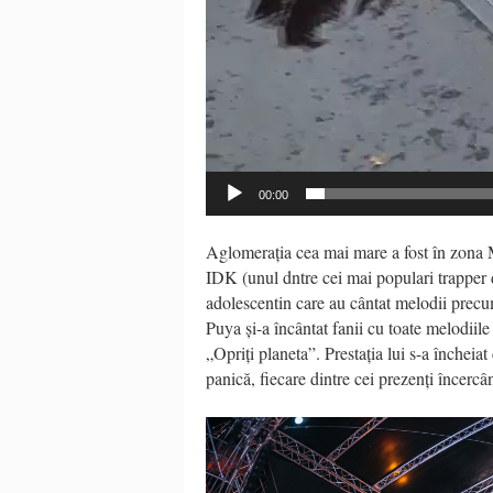
00:00
Aglomerația cea mai mare a fost în zona M
IDK (unul dntre cei mai populari trapper d
adolescentin care au cântat melodii pre
Puya și-a încântat fanii cu toate melodiil
„Opriți planeta”. Prestația lui s-a închei
panică, fiecare dintre cei prezenți încerc