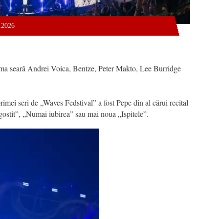
7.2026
ma seară Andrei Voica, Bentze, Peter Makto, Lee Burridge
imei seri de „Waves Fedstival” a fost Pepe din al cărui recital
gostit”, „Numai iubirea” sau mai noua „Ispitele”.