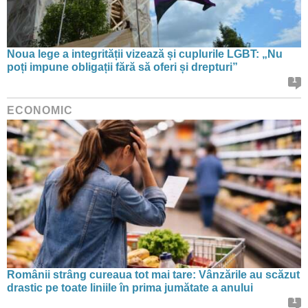
Noua lege a integrității vizează și cuplurile LGBT: „Nu
poți impune obligații fără să oferi și drepturi”
1
ECONOMIC
Românii strâng cureaua tot mai tare: Vânzările au scăzut
drastic pe toate liniile în prima jumătate a anului
1