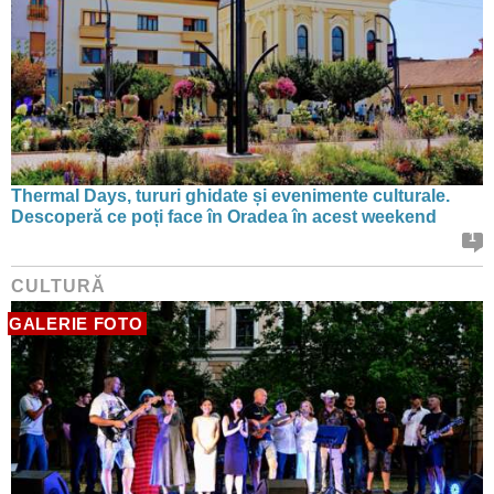
Thermal Days, tururi ghidate și evenimente culturale.
Descoperă ce poți face în Oradea în acest weekend
1
CULTURĂ
GALERIE FOTO