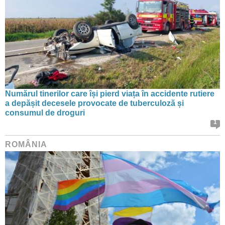
Numărul tinerilor care își pierd viața în accidente rutiere
a depășit decesele provocate de tuberculoză și
consumul de droguri
1
ROMÂNIA