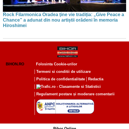
Rock Filarmonica Oradea ţine vie tradiția: „Give Peace a
Chance” a adunat din nou artiștii orădeni în memoria
Hiroshimei
BIHON.RO
Folosinta Cookie-urilor
Termeni si conditii de utilizare
Politica de confidentialitate
Redactia
Regulament postare și moderare comentarii
Bihor Online