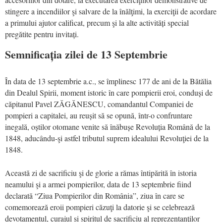
stingere a incendiilor şi salvare de la înălţimi, la exerciţii de acordare
a primului ajutor calificat, precum şi la alte activități special
pregătite pentru invitați.
Semnificația zilei de 13 Septembrie
În data de 13 septembrie a.c., se împlinesc 177 de ani de la Bătălia
din Dealul Spirii, moment istoric în care pompierii eroi, conduși de
căpitanul Pavel ZĂGĂNESCU, comandantul Companiei de
pompieri a capitalei, au reușit să se opună, într-o confruntare
inegală, oștilor otomane venite să înăbușe Revoluția Română de la
1848, aducându-şi astfel tributul suprem idealului Revoluţiei de la
1848.
Această zi de sacrificiu şi de glorie a rămas întipărită în istoria
neamului şi a armei pompierilor, data de 13 septembrie fiind
declarată “Ziua Pompierilor din România”, ziua în care se
comemorează eroii pompieri căzuţi la datorie şi se celebrează
devotamentul, curajul şi spiritul de sacrificiu al reprezentanţilor