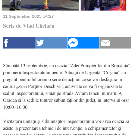
11 September 2025 14:27
Scris de Vlad Chelaru
Sâmbătă 13 septembrie, cu ocazia “Zilei Pompierilor din România”,
pompierii Inspectoratului pentru Situaţii de Urgenţă “Crişana” au
pregătit pentru bihoreni o serie de acțiuni ce se vor desfășura în
cadrul „Zilei Porţilor Deschise”, activitate ce va fi organizată la
sediul inspectoratului, situat pe strada Avram Iancu, numărul 9,
Oradea și la sediile tuturor subunităților din județ, în intervalul orar
10:00 -16:00.
Vizitatorii unității și subunităților inspectoratului vor avea ocazia să
asiste la prezentarea tehnicii de intervenţie, a echipamentelor şi
accesoriilor din dotare, la executarea exerciţiilor demonstrative de