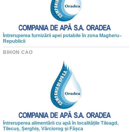
Întreruperea furnizării apei potabile în zona Magheru–
Republicii
BIHON CAO
Întreruperea alimentării cu apă în localitățile Tileagd,
Tilecuș, Șerghiș, Vârciorog și Fâșca