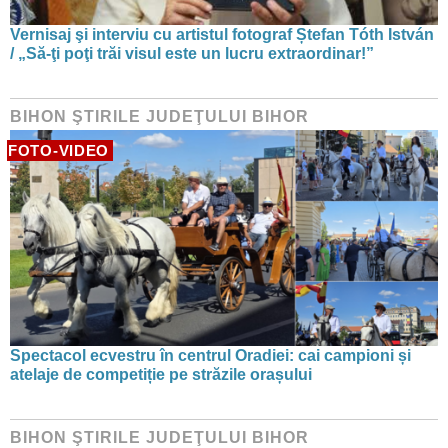
Vernisaj şi interviu cu artistul fotograf Ștefan Tóth István
/ „Să-ţi poţi trăi visul este un lucru extraordinar!”
BIHON ŞTIRILE JUDEŢULUI BIHOR
FOTO-VIDEO
Spectacol ecvestru în centrul Oradiei: cai campioni și
atelaje de competiție pe străzile orașului
BIHON ŞTIRILE JUDEŢULUI BIHOR