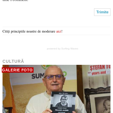
Citiți principiile noastre de moderare
aici
!
powered by
Surfing Waves
CULTURĂ
GALERIE FOTO