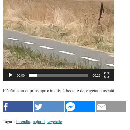
00:00
00:23
Flăcările au cuprins aproximativ 2 hectare de vegetație uscată.
Taguri:
incendiu
,
nojorid
,
vegetatie