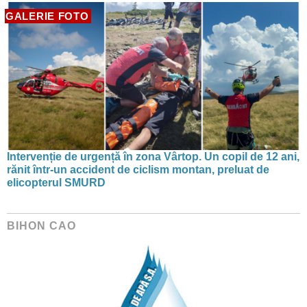
GALERIE FOTO
Intervenție de urgență în zona Vârtop. Un copil de 12 ani,
rănit într-un accident de ciclism montan, preluat de
elicopterul SMURD
BIHON CAO