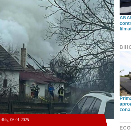
ANAF
contr
filma
BIH
Prima
aproa
zona 
iribiș, 06.01.2025
ECO