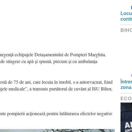
Locui
cont
BIH
e urgență echipajele Detașamentului de Pompieri Marghita,
 de stingere cu apă și spumă, precum și cu ambulanța
stă de 75 de ani, care locuia în imobil, s-a autoevacuat, fiind
Între
zona
pajele medicale”, a transmis purtătorul de cuvânt al ISU Bihor,
ECO
ente pompierii acționează pentru înlăturarea efectelor negative