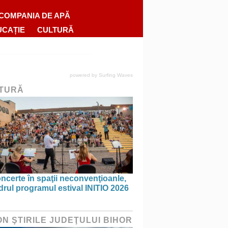
COMPANIA DE APĂ
UCAȚIE
CULTURĂ
powered by
Surfing Waves
TURĂ
ncerte în spaţii neconvenţioanle,
drul programul estival INITIO 2026
ON ŞTIRILE JUDEŢULUI BIHOR