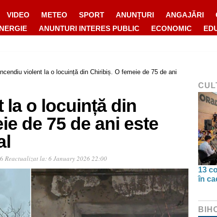
VIDEO
METEO
SPORT
ANUNȚURI
ANGAJĂRI
ENERGIE
ANUNTURI INTERES PUBLIC
ECONOMIC
ED
Incendiu violent la o locuință din Chiribiș. O femeie de 75 de ani
CUL
 la o locuință din
eie de 75 de ani este
al
36
Reactualizat la:
6 January 2026 22:00
13 co
în ca
BIH