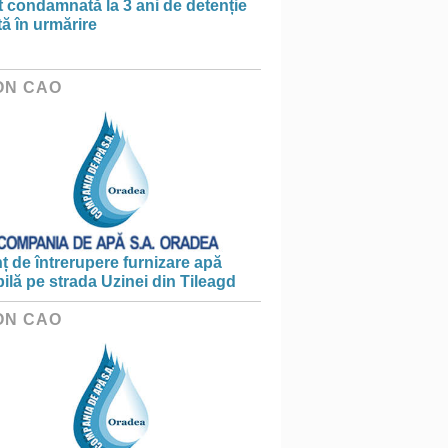
t condamnată la 3 ani de detenție
tă în urmărire
ON CAO
 de întrerupere furnizare apă
ilă pe strada Uzinei din Tileagd
ON CAO