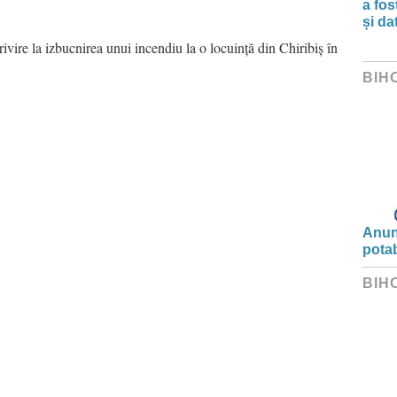
a fos
și da
privire la izbucnirea unui incendiu la o locuință din Chiribiș în
BIH
Anunț
potab
BIH