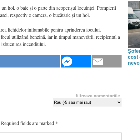
un hol, o baie și o parte din acoperișul locuinței. Pompierii
casei, respectiv o cameră, o bucătărie și un hol.
irea lichidelor inflamabile pentru aprinderea focului.
 focul utilizând benzină, iar în timpul manevrării, recipientul a
a izbucnirea incendiului.
Șofer
cost 
nevoi
filtreaza comentariile
Required fields are marked
*