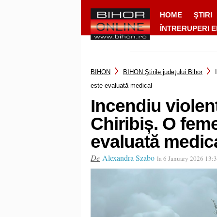
HOME
ŞTIRI
ÎNTRERUPERI 
BIHON
BIHON Ştirile judeţului Bihor
este evaluată medical
Incendiu violent
Chiribiș. O fem
evaluată medic
De
Alexandra Szabo
la 6 January 2026 13: