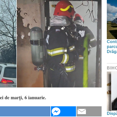
Contr
parcu
Drăg
BIH
ei de marți, 6 ianuarie.
Dispă