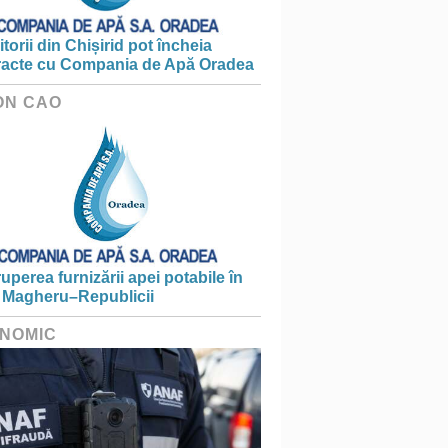
torii din Chișirid pot încheia
racte cu Compania de Apă Oradea
ON CAO
ruperea furnizării apei potabile în
 Magheru–Republicii
NOMIC