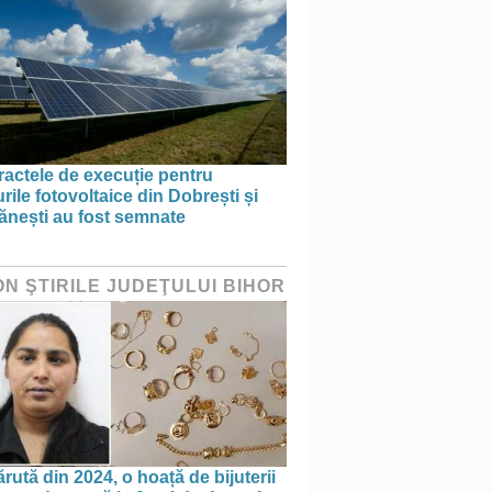
actele de execuție pentru
rile fotovoltaice din Dobrești și
ănești au fost semnate
ON ŞTIRILE JUDEŢULUI BIHOR
rută din 2024, o hoață de bijuterii