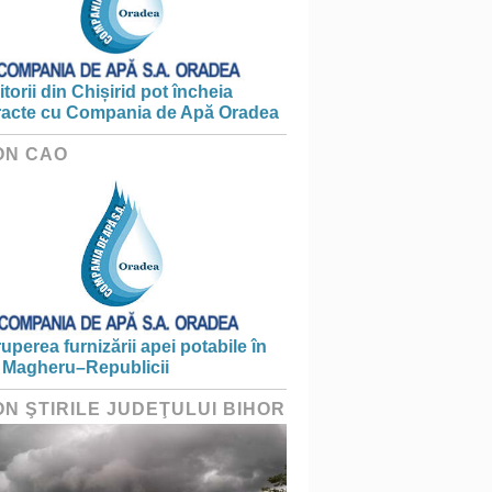
torii din Chișirid pot încheia
racte cu Compania de Apă Oradea
ON CAO
ruperea furnizării apei potabile în
 Magheru–Republicii
ON ŞTIRILE JUDEŢULUI BIHOR