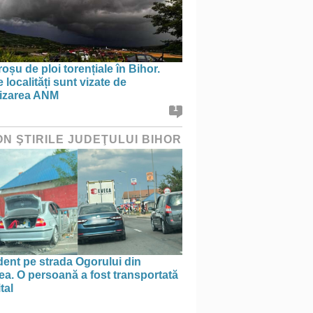
oșu de ploi torențiale în Bihor.
 localități sunt vizate de
tizarea ANM
1
ON ŞTIRILE JUDEŢULUI BIHOR
ent pe strada Ogorului din
a. O persoană a fost transportată
tal