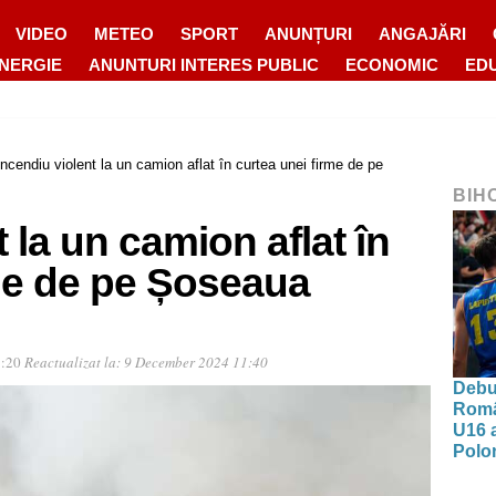
VIDEO
METEO
SPORT
ANUNȚURI
ANGAJĂRI
ENERGIE
ANUNTURI INTERES PUBLIC
ECONOMIC
ED
Incendiu violent la un camion aflat în curtea unei firme de pe
BIH
 la un camion aflat în
rme de pe Șoseaua
1:20
Reactualizat la:
9 December 2024 11:40
Debut
Româ
U16 a
Polon