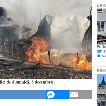
BIH
Furtu
din a
de v
BIH
zilei de duminică, 8 decembrie.