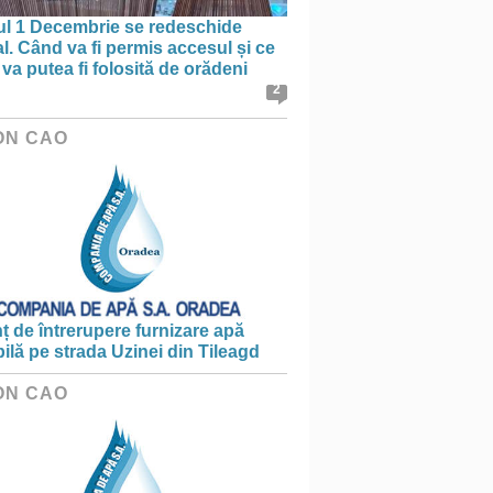
ul 1 Decembrie se redeschide
al. Când va fi permis accesul și ce
va putea fi folosită de orădeni
2
ON CAO
 de întrerupere furnizare apă
ilă pe strada Uzinei din Tileagd
ON CAO