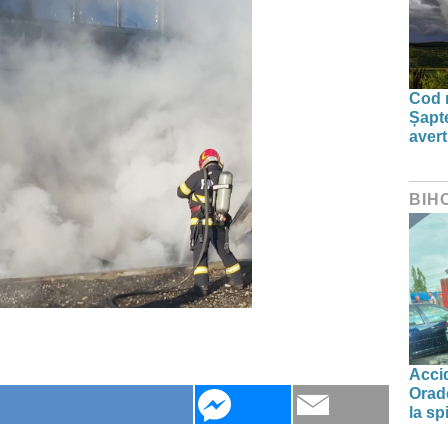
Cod r
Șapte
aver
BIH
Accid
Orade
la spi