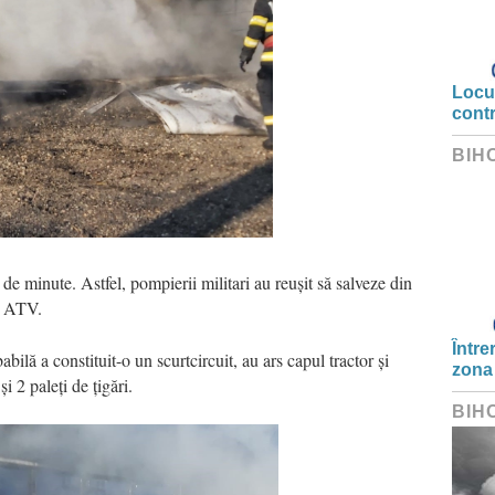
Locui
cont
BIH
 de minute. Astfel, pompierii militari au reușit să salveze din
un ATV.
Între
ilă a constituit-o un scurtcircuit, au ars capul tractor și
zona
i 2 paleți de țigări.
BIH