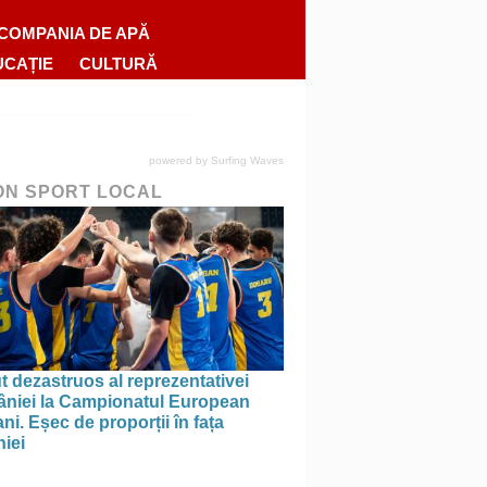
COMPANIA DE APĂ
UCAȚIE
CULTURĂ
powered by
Surfing Waves
ON SPORT LOCAL
 dezastruos al reprezentativei
niei la Campionatul European
ni. Eșec de proporții în fața
iei