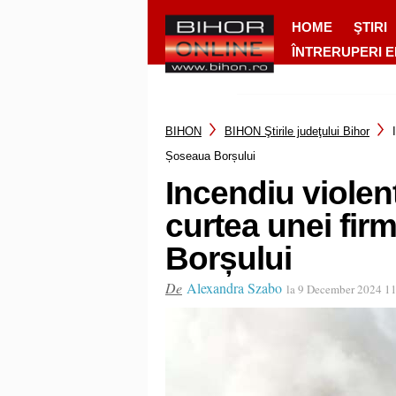
HOME
ŞTIRI
ÎNTRERUPERI 
BIHON
BIHON Ştirile judeţului Bihor
Șoseaua Borșului
Incendiu violent
curtea unei fi
Borșului
De
Alexandra Szabo
la 9 December 2024 1