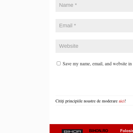
Save my name, email, and website in t
Citiți principiile noastre de moderare
aici
!
BIHON.RO
Folosi