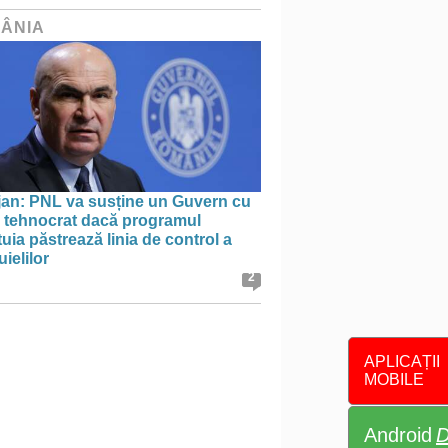
ÂNIA
jan: PNL va susține un Guvern cu
l tehnocrat dacă programul
uia păstrează linia de control a
uielilor
2
APLICAȚII
MOBILE
Android
D