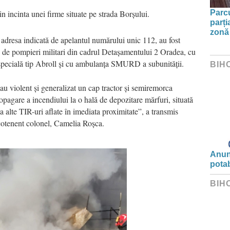
 incinta unei firme situate pe strada Borșului.
Parc
parți
zonă 
 adresa indicată de apelantul numărului unic 112, au fost
le de pompieri militari din cadrul Detașamentului 2 Oradea, cu
ospecială tip Abroll și cu ambulanța SMURD a subunității.
BIH
eau violent și generalizat un cap tractor și semiremorca
ropagare a incendiului la o hală de depozitare mărfuri, situată
la alte TIR-uri aflate în imediata proximitate”, a transmis
cotenent colonel, Camelia Roșca.
Anunț
potab
BIH