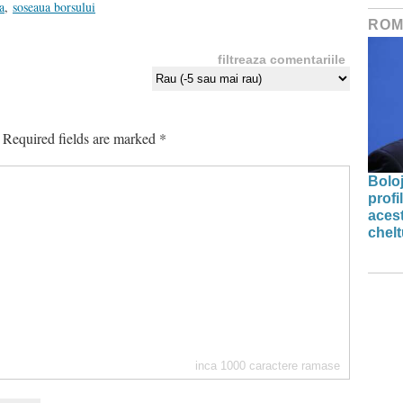
a
,
soseaua borsului
ROM
filtreaza comentariile
Required fields are marked
*
Bolo
profi
acest
chelt
inca
1000
caractere ramase