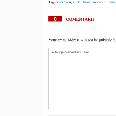
Taguri:
camion
,
curte
,
firma
,
incendiu
,
orade
0
COMENTARII
Your email address will not be published.