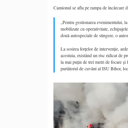
Camionul se afla pe rampa de încărcare din
„Pentru gestionarea evenimentului, la
mobilizate cu operativitate, echipaje
două autospeciale de stingere, o aut
La sosirea forțelor de intervenție, ard
acestuia, existând un risc ridicat de p
la mai puțin de trei metri de focare și 
purtătorul de cuvânt al ISU Bihor, lo