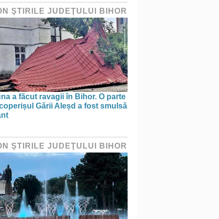
ON ŞTIRILE JUDEŢULUI BIHOR
na a făcut ravagii în Bihor. O parte
coperișul Gării Aleșd a fost smulsă
ânt
ON ŞTIRILE JUDEŢULUI BIHOR