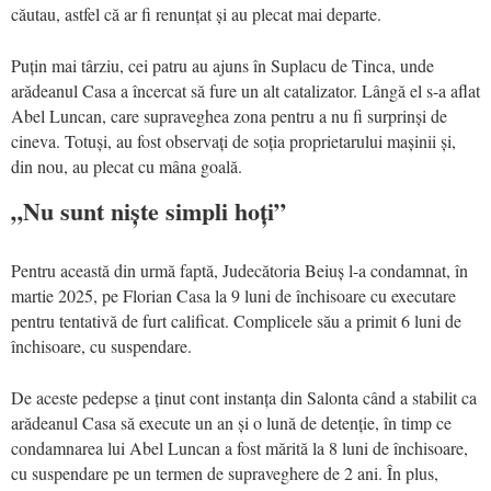
căutau, astfel că ar fi renunțat și au plecat mai departe.
Puțin mai târziu, cei patru au ajuns în Suplacu de Tinca, unde
arădeanul Casa a încercat să fure un alt catalizator. Lângă el s-a aflat
Abel Luncan, care supraveghea zona pentru a nu fi surprinși de
cineva. Totuși, au fost observați de soția proprietarului mașinii și,
din nou, au plecat cu mâna goală.
„Nu sunt niște simpli hoți”
Pentru această din urmă faptă, Judecătoria Beiuș l-a condamnat, în
martie 2025, pe Florian Casa la 9 luni de închisoare cu executare
pentru tentativă de furt calificat. Complicele său a primit 6 luni de
închisoare, cu suspendare.
De aceste pedepse a ținut cont instanța din Salonta când a stabilit ca
arădeanul Casa să execute un an și o lună de detenție, în timp ce
condamnarea lui Abel Luncan a fost mărită la 8 luni de închisoare,
cu suspendare pe un termen de supraveghere de 2 ani. În plus,