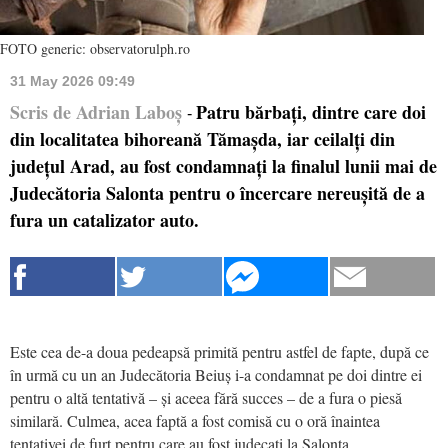
FOTO generic: observatorulph.ro
31 May 2026 09:49
Scris de Adrian Laboș
Patru bărbați, dintre care doi
-
din localitatea bihoreană Tămașda, iar ceilalți din
județul Arad, au fost condamnați la finalul lunii mai de
Judecătoria Salonta pentru o încercare nereușită de a
fura un catalizator auto.
Este cea de-a doua pedeapsă primită pentru astfel de fapte, după ce
în urmă cu un an Judecătoria Beiuș i-a condamnat pe doi dintre ei
pentru o altă tentativă – și aceea fără succes – de a fura o piesă
similară. Culmea, acea faptă a fost comisă cu o oră înaintea
tentativei de furt pentru care au fost judecați la Salonta.