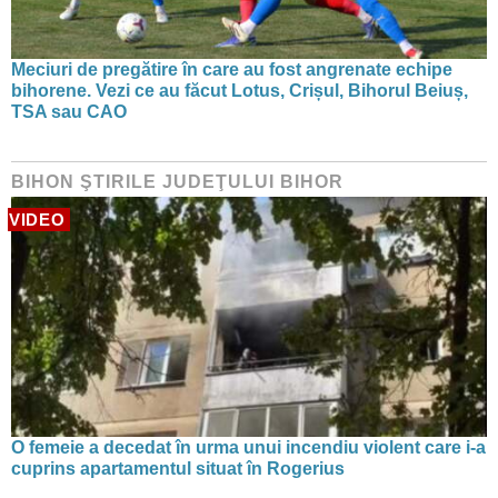
Meciuri de pregătire în care au fost angrenate echipe
bihorene. Vezi ce au făcut Lotus, Crișul, Bihorul Beiuș,
TSA sau CAO
BIHON ŞTIRILE JUDEŢULUI BIHOR
VIDEO
O femeie a decedat în urma unui incendiu violent care i-a
cuprins apartamentul situat în Rogerius