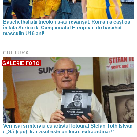
Baschetbaliștii tricolori s-au revanșat. România câștigă
în fața Serbiei la Campionatul European de baschet
masculin U16 ani!
CULTURĂ
GALERIE FOTO
Vernisaj şi interviu cu artistul fotograf Ștefan Tóth István
/ „Să-ţi poţi trăi visul este un lucru extraordinar!”