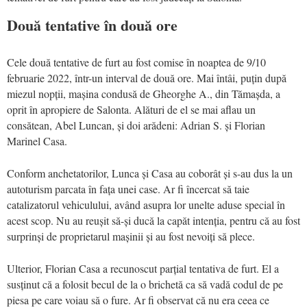
Două tentative în două ore
Cele două tentative de furt au fost comise în noaptea de 9/10
februarie 2022, într-un interval de două ore. Mai întâi, puțin după
miezul nopții, mașina condusă de Gheorghe A., din Tămașda, a
oprit în apropiere de Salonta. Alături de el se mai aflau un
consătean, Abel Luncan, și doi arădeni: Adrian S. și Florian
Marinel Casa.
Conform anchetatorilor, Lunca și Casa au coborât și s-au dus la un
autoturism parcata în fața unei case. Ar fi încercat să taie
catalizatorul vehiculului, având asupra lor unelte aduse special în
acest scop. Nu au reușit să-și ducă la capăt intenția, pentru că au fost
surprinși de proprietarul mașinii și au fost nevoiți să plece.
Ulterior, Florian Casa a recunoscut parțial tentativa de furt. El a
susținut că a folosit becul de la o brichetă ca să vadă codul de pe
piesa pe care voiau să o fure. Ar fi observat că nu era ceea ce