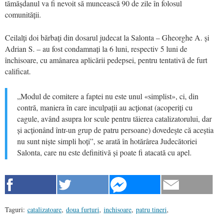
tămășdanul va fi nevoit să muncească 90 de zile în folosul
comunității.
Ceilalți doi bărbați din dosarul judecat la Salonta – Gheorghe A. și
Adrian S. – au fost condamnați la 6 luni, respectiv 5 luni de
închisoare, cu amânarea aplicării pedepsei, pentru tentativă de furt
calificat.
„Modul de comitere a faptei nu este unul «simplist», ci, din
contră, maniera în care inculpații au acţionat (acoperiți cu
cagule, având asupra lor scule pentru tăierea catalizatorului, dar
și acționând într-un grup de patru persoane) dovedeşte că aceștia
nu sunt niște simpli hoți”, se arată în hotărârea Judecătoriei
Salonta, care nu este definitivă și poate fi atacată cu apel.
Taguri:
catalizatoare
,
doua furturi
,
inchisoare
,
patru tineri
,