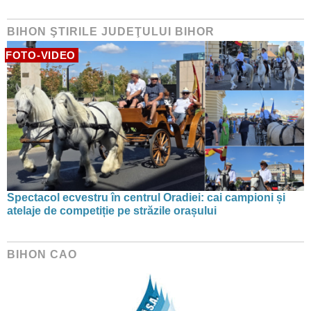
BIHON ŞTIRILE JUDEŢULUI BIHOR
FOTO-VIDEO
Spectacol ecvestru în centrul Oradiei: cai campioni și
atelaje de competiție pe străzile orașului
BIHON CAO