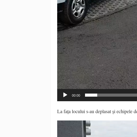
00:00
La
fața
locului s-au deplasat
și
echipele d
Video
Player