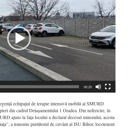
00:20
 urgență echipajul de terapie intensivă mobilă al SMURD
ieri din cadrul Detașamentului 1 Oradea. Din nefericire, în
URD ajuns la fața locului a declarat decesul minorului, acesta
iața”, a transmis purtătorul de cuvânt al ISU Bihor, locotenent