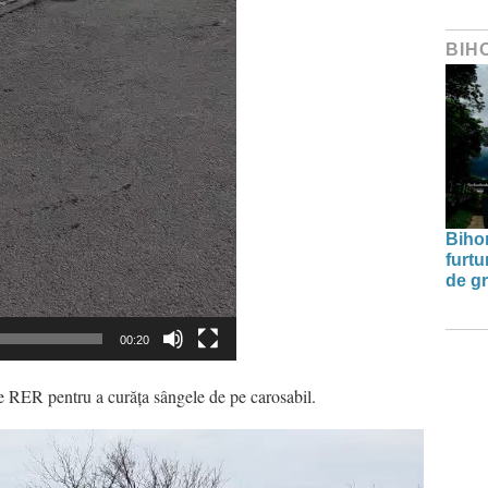
BIH
Bihor
furtu
de g
00:20
e RER pentru a
curăța
sângele
de pe carosabil.