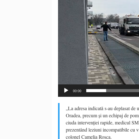
00:00
„La adresa indicată s-au deplasat de
Oradea, precum și un echipaj de pomp
ciuda intervenției rapide, medicul SM
prezentând leziuni incompatibile cu v
colonel Camelia Roșca.