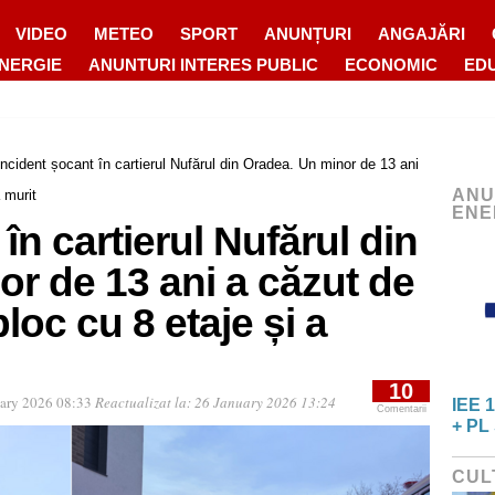
VIDEO
METEO
SPORT
ANUNȚURI
ANGAJĂRI
ENERGIE
ANUNTURI INTERES PUBLIC
ECONOMIC
ED
Incident șocant în cartierul Nufărul din Oradea. Un minor de 13 ani
ANU
 murit
ENE
în cartierul Nufărul din
r de 13 ani a căzut de
loc cu 8 etaje și a
10
uary 2026 08:33
Reactualizat la:
26 January 2026 13:24
IEE 1
Comentarii
+ PL 
CUL