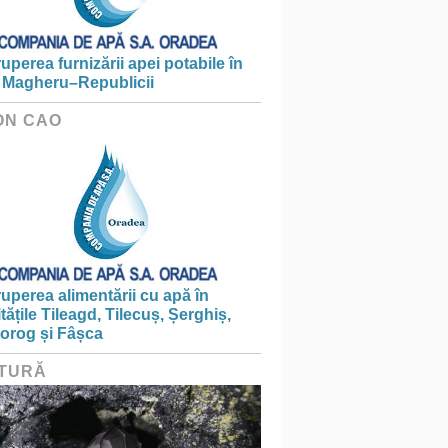
ruperea furnizării apei potabile în
 Magheru–Republicii
ON CAO
ruperea alimentării cu apă în
itățile Tileagd, Tilecuș, Șerghiș,
iorog și Fâșca
TURĂ