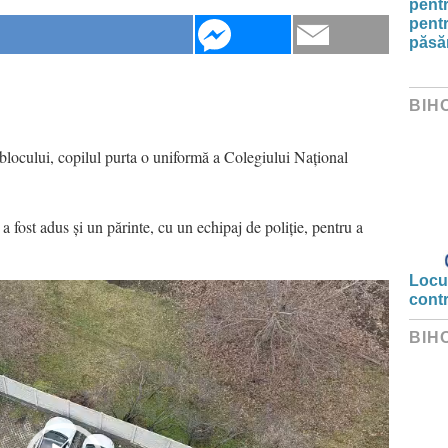
pentr
pentr
păsăr
BIH
blocului, copilul purta o uniformă a Colegiului Național
i a fost adus și un părinte, cu un echipaj de poliție, pentru a
Locui
cont
BIH