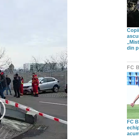
Copii
ascun
„Mist
din p
FC 
FC B
echip
acum