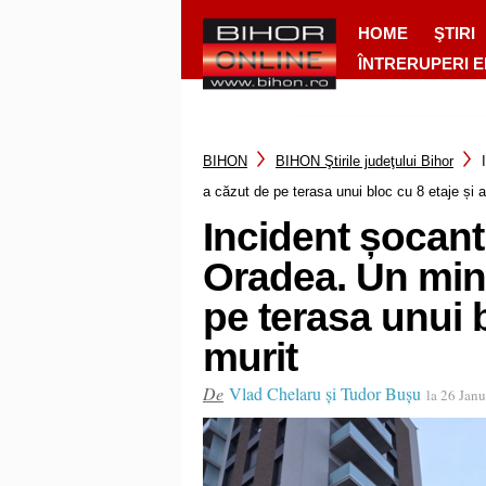
HOME
ŞTIRI
ÎNTRERUPERI 
BIHON
BIHON Ştirile judeţului Bihor
a căzut de pe terasa unui bloc cu 8 etaje și a
Incident șocant 
Oradea. Un mino
pe terasa unui b
murit
De
Vlad Chelaru și Tudor Bușu
la 26 Jan