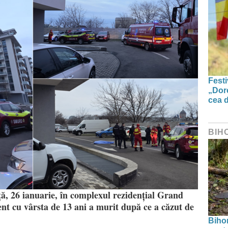
Festi
„Dor
cea d
BIH
ă, 26 ianuarie, în complexul rezidențial Grand
nt cu vârsta de 13 ani a murit după ce a căzut de
Bihor