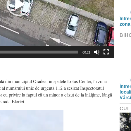
Între
zona
BIH
00:21
ială din municipiul Oradea, în spatele Lotus Center, în zona
Între
t al numărului unic de urgență 112 a sesizat Inspectoratul
local
 cu privire la faptul că un minor a căzut de la înălțime, lângă
Vârc
strada Eforiei.
CUL