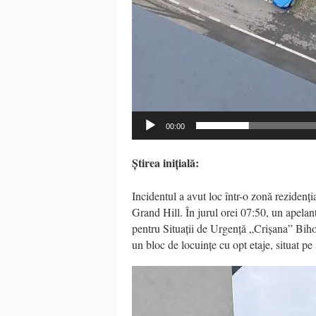
00:00
Știrea
inițială
:
Incidentul a avut loc într-o zonă rezidenț
Grand Hill. În jurul orei 07:50, un apelan
pentru Situații de Urgență „Crișana” Bihor
un bloc de locuințe cu opt etaje, situat pe 
Video
Player