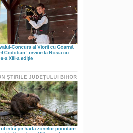
valul-Concurs al Viorii cu Goarnă
el Codoban” revine la Roșia cu
e-a XIII-a ediție
ON ŞTIRILE JUDEŢULUI BIHOR
ul intră pe harta zonelor prioritare