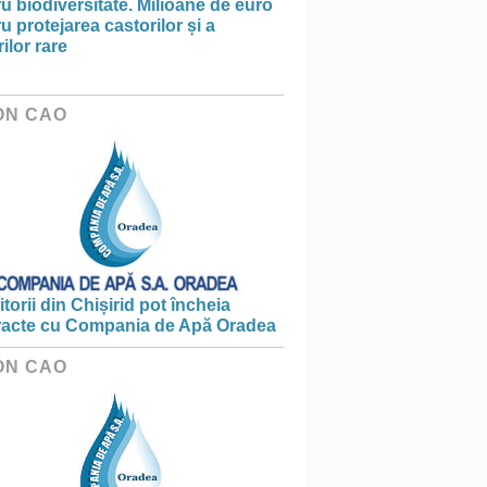
u biodiversitate. Milioane de euro
u protejarea castorilor și a
ilor rare
ON CAO
torii din Chișirid pot încheia
racte cu Compania de Apă Oradea
ON CAO