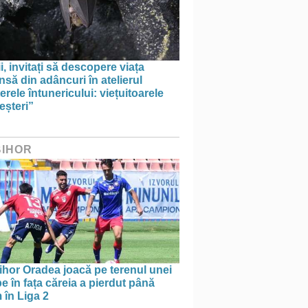
i, invitați să descopere viața
să din adâncuri în atelierul
erele întunericului: viețuitoarele
eșteri”
BIHOR
ihor Oradea joacă pe terenul unei
e în fața căreia a pierdut până
 în Liga 2