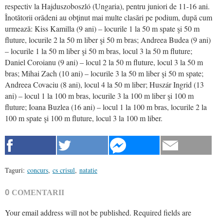
respectiv la Hajduszoboszló (Ungaria), pentru juniori de 11-16 ani.
Înotătorii orădeni au obţinut mai multe clasări pe podium, după cum
urmează: Kiss Kamilla (9 ani) – locurile 1 la 50 m spate şi 50 m
fluture, locurile 2 la 50 m liber şi 50 m bras; Andreea Budea (9 ani)
– locurile 1 la 50 m liber şi 50 m bras, locul 3 la 50 m fluture;
Daniel Coroianu (9 ani) – locul 2 la 50 m fluture, locul 3 la 50 m
bras; Mihai Zach (10 ani) – locurile 3 la 50 m liber şi 50 m spate;
Andreea Covaciu (8 ani), locul 4 la 50 m liber; Huszár Ingrid (13
ani) – locul 1 la 100 m bras, locurile 3 la 100 m liber şi 100 m
fluture; Ioana Buzlea (16 ani) – locul 1 la 100 m bras, locurile 2 la
100 m spate şi 100 m fluture, locul 3 la 100 m liber.
Taguri:
concurs
,
cs crisul
,
natatie
0
COMENTARII
Your email address will not be published.
Required fields are