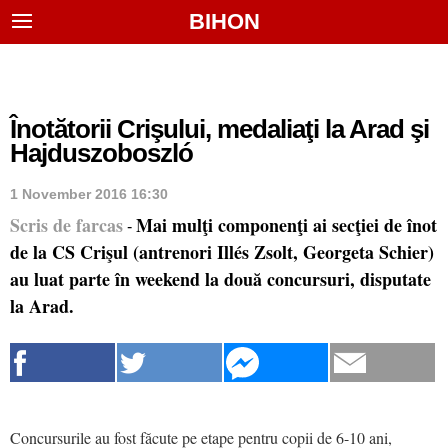
BIHON
Înotătorii Crişului, medaliaţi la Arad şi
Hajduszoboszló
1 November 2016 16:30
Scris de farcas
Mai mulţi componenţi ai secţiei de înot
-
de la CS Crişul (antrenori Illés Zsolt, Georgeta Schier)
au luat parte în weekend la două concursuri, disputate
la Arad.
Concursurile au fost făcute pe etape pentru copii de 6-10 ani,