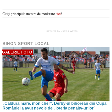
Citiți principiile noastre de moderare
aici
!
powered by
Surfing Waves
BIHON SPORT LOCAL
GALERIE FOTO
„Căldură mare, mon cher”. Derby-ul bihorean din Cupa
României a avut nevoie de „loteria penalty-urilor”