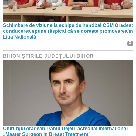
Schimbare de viziune la echipa de handbal CSM Oradea:
conducerea spune răspicat că se dorește promovarea în
Liga Națională
2
BIHON ŞTIRILE JUDEŢULUI BIHOR
Chirurgul orădean Dănuț Dejeu, acreditat internațional
„Master Surgeon in Breast Treatment”