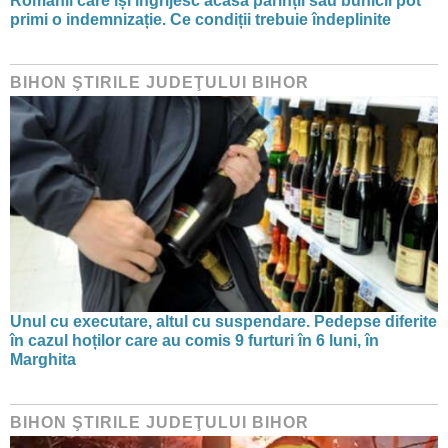
Românii care își îngrijesc acasă părinții sau bunicii pot
primi o indemnizație. Ce condiții trebuie îndeplinite
BIHON ŞTIRILE JUDEŢULUI BIHOR
Unul cu executare, altul cu suspendare. Pedepse diferite
în cazul hoților care au comis 9 furturi în 6 luni, în
Marghita
BIHON ŞTIRILE JUDEŢULUI BIHOR