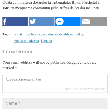
Odată cu trimiterea dosarului la Tribunalului Bihor, Parchetul a
solicitat menținerea controlului judiciar față de cei doi inculpați.
Taguri:
cereale
,
inselaciune
,
moldoveni stabiliti in oradea
,
trimisi in judecata
,
Ucraina
1
COMENTARII
Your email address will not be published.
Required fields are
marked
*
inca
1000
caractere ramase