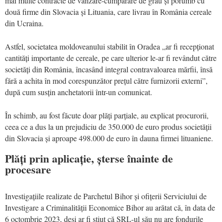
mai multe contracte de vânzare-cumpărare de grâu și porumb cu
două firme din Slovacia și Lituania, care livrau în România cereale
din Ucraina.
Astfel, societatea moldoveanului stabilit în Oradea „ar fi recepționat
cantități importante de cereale, pe care ulterior le-ar fi revândut către
societăți din România, încasând integral contravaloarea mărfii, însă
fără a achita în mod corespunzător prețul către furnizorii externi”,
după cum susțin anchetatorii într-un comunicat.
În schimb, au fost făcute doar plăți parțiale, au explicat procurorii,
ceea ce a dus la un prejudiciu de 350.000 de euro produs societății
din Slovacia și aproape 498.000 de euro în dauna firmei lituaniene.
Plăți prin aplicație, șterse înainte de
procesare
Investigațiile realizate de Parchetul Bihor și ofițerii Serviciului de
Investigare a Criminalității Economice Bihor au arătat că, în data de
6 octombrie 2023, deși ar fi știut că SRL-ul său nu are fondurile