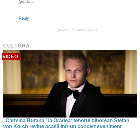
Șoldo…
Reply
powered by
Surfing Waves
CULTURĂ
VIDEO
„Carmina Burana” la Oradea: tenorul bihorean Ştefan
von Korch revine acasă într-un concert eveniment