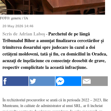
FOTO: generic / IA
20 May 2026 14:46
Scris de Adrian Laboș
Parchetul de pe lângă
-
Tribunalul Bihor a anunțat finalizarea cercetărilor și
trimiterea dosarului spre judecare în cazul a doi
cetățeni moldoveni, tată și fiu, cu domiciliul în Oradea,
acuzați de înșelăciune cu consecințe deosebit de grave,
respectiv complicitate la această infracțiune.
În rechizitoriul procurorilor se arată că în perioada 2022 – 2023, Ilie
Munteanu, în calitate de administrator al unui SRL, ar fi încheiat