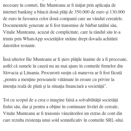
necesare în conturi, Ilie Munteanu ar fi inițiat prin aplicația de
internet banking a băncii două plăți de 350.000 de euro și 130.000
de euro în favoarea celor două companii care au vândut cerealele.
Documentele generate ar fi fost transmise de bărbat tatălui său,
Vitalie Munteanu, acuzat de complicitate, care la rândul său le-a
trimis prin WhatsApp societăților străine drept dovada achitării
datoriilor restante.
Însă ulterior Ilie Munteanu ar fi șters plățile înainte de a fi procesate,
astfel că sumele în cauză nu au mai ajuns în conturile firmelor din
Slovacia și Lituania. Procurorii susțin că manevra ar fi fost făcută
„pentru a menține persoanele vătămate în eroare cu privire la
intenția reală de plată și la situația financiară a societății”.
Tot cu scopul de a crea o imagine falsă a solvabilității societății
fiului său, dar și pentru a obține în continuare livrări de cereale,
Vitalie Munteanu ar fi transmis vânzătorilor un extras de cont din
care rezulta existența unui sold semnificativ în conturile SRL-ului.