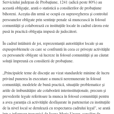
Serviciului județean de Probațiune, 1241 (adică peste 80%) au
această obligație, arată o statistică a consilierilor de probațiune
bihoreni. Aceștia din urmă se ocupă cu supravegherea și controlul
persoanelor obligate prin sentințe penale să muncească în folosul
comunității și colaborează cu instituțiile locale în cadrul cărora este
pusă în practică obligația impusă de judecători.
În cadrul întâlnirii de joi, reprezentanții autorităților locale și-au
expusproblemele cu care se confruntă în ceea ce privește activitățile
cu persoanele obligate să lucreze în folosul comunității și au căutat
soluții împreună cu consilierii de probațiune.
„Principalele teme de discuție au vizat standardele minime de lucru
privind punerea în executare a muncii neremunerate în folosul
comunității, modelele de bună practică, situațiile problematice și
ariile de îmbunătățire ale colaborării interinstituționale, precum și
prevederile legale referitoare la munca în folosul comunității pentru
a avea garanția că activitățile desfășurate în parteneriat cu instituțiile
de la nivel local se derulează cu respectarea cadrului legal”, se arată
într-o informare transmisă de Ioana-Maria Ungur, consilier de