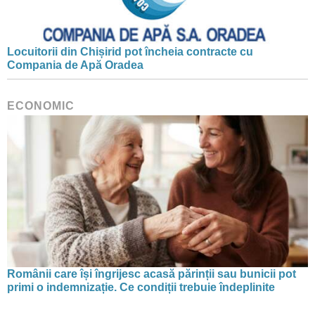
Locuitorii din Chișirid pot încheia contracte cu
Compania de Apă Oradea
ECONOMIC
Românii care își îngrijesc acasă părinții sau bunicii pot
primi o indemnizație. Ce condiții trebuie îndeplinite