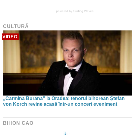
powered by
Surfing Waves
CULTURĂ
VIDEO
„Carmina Burana” la Oradea: tenorul bihorean Ştefan
von Korch revine acasă într-un concert eveniment
BIHON CAO