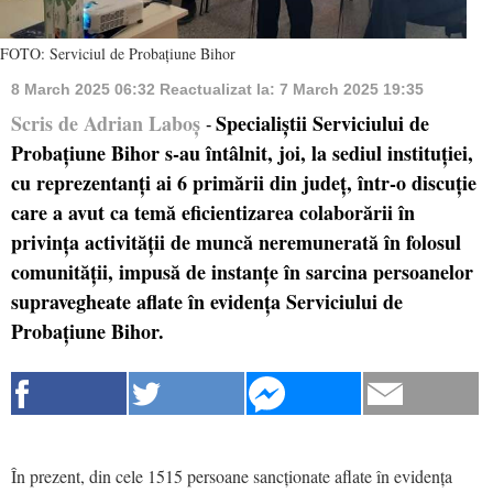
FOTO: Serviciul de Probațiune Bihor
8 March 2025 06:32
Reactualizat la:
7 March 2025 19:35
Scris de Adrian Laboș
Specialiștii Serviciului de
-
Probațiune Bihor s-au întâlnit, joi, la sediul instituției,
cu reprezentanți ai 6 primării din județ, într-o discuție
care a avut ca temă eficientizarea colaborării în
privința activității de muncă neremunerată în folosul
comunității, impusă de instanțe în sarcina persoanelor
supravegheate aflate în evidența Serviciului de
Probațiune Bihor.
În prezent, din cele 1515 persoane sancționate aflate în evidența