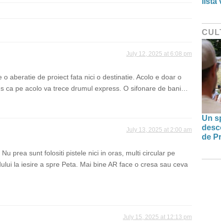
lista
CUL
July 12, 2025 at 6:08 pm
 o aberatie de proiect fata nici o destinatie. Acolo e doar o
Plus ca pe acolo va trece drumul express. O sifonare de bani…
Un sp
desco
July 13, 2025 at 2:00 am
de Pr
Nu prea sunt folositi pistele nici in oras, multi circular pe
dului la iesire a spre Peta. Mai bine AR face o cresa sau ceva
July 15, 2025 at 12:13 pm