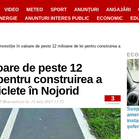
VIDEO
METEO
SPORT
ANUNȚURI
ANGAJĂRI
ENERGIE
ANUNTURI INTERES PUBLIC
ECONOMIC
ED
Investiție în valoare de peste 12 milioane de lei pentru construirea a
ECO
loare de peste 12
 pentru construirea a
iclete în Nojorid
3
15
Reactualizat la:
12 July 2025 13:32
Comentarii
Susp
amenz
inst
șofer