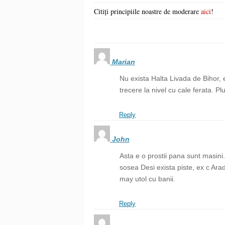
Citiți principiile noastre de moderare
aici
!
Marian
Nu exista Halta Livada de Bihor, e
trecere la nivel cu cale ferata. 
Reply
John
Asta e o prostii pana sunt masini. 
sosea Desi exista piste, ex c Ara
may utol cu banii.
Reply