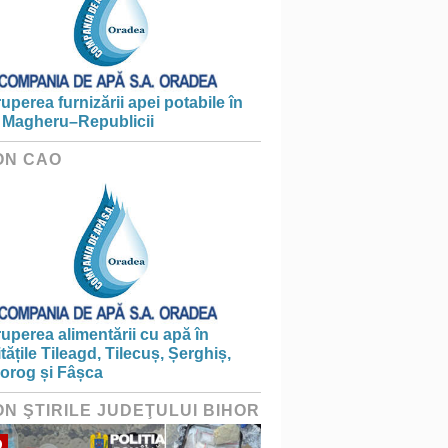
ruperea furnizării apei potabile în
 Magheru–Republicii
ON CAO
ruperea alimentării cu apă în
itățile Tileagd, Tilecuș, Șerghiș,
iorog și Fâșca
ON ŞTIRILE JUDEŢULUI BIHOR
O