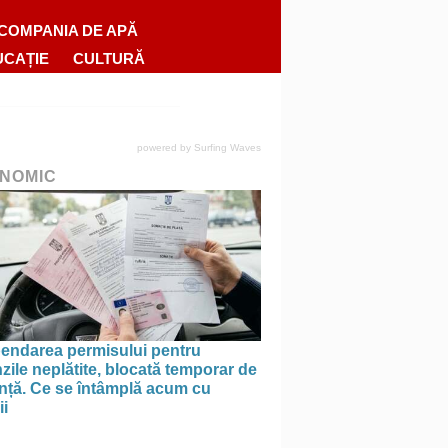
COMPANIA DE APĂ
UCAȚIE
CULTURĂ
powered by
Surfing Waves
NOMIC
endarea permisului pentru
ile neplătite, blocată temporar de
anță. Ce se întâmplă acum cu
ii