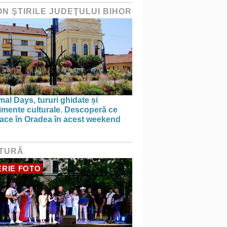
ON ŞTIRILE JUDEŢULUI BIHOR
al Days, tururi ghidate și
imente culturale. Descoperă ce
face în Oradea în acest weekend
TURĂ
RIE FOTO