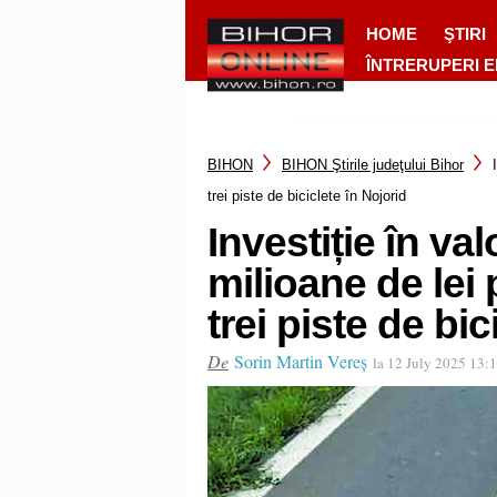
HOME
ŞTIRI
ÎNTRERUPERI 
BIHON
BIHON Ştirile judeţului Bihor
trei piste de biciclete în Nojorid
Investiție în va
milioane de lei
trei piste de bic
De
Sorin Martin Vereș
la 12 July 2025 13: