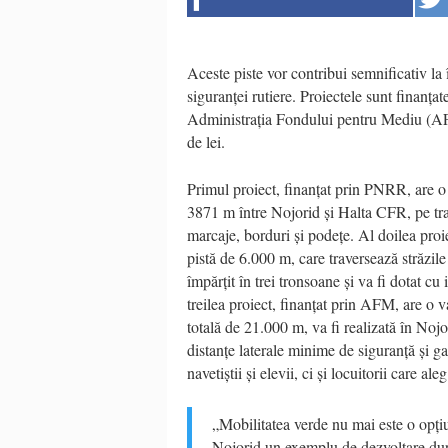
Aceste piste vor contribui semnificativ la 
siguranței rutiere. Proiectele sunt finanța
Administrația Fondului pentru Mediu (AF
de lei.
Primul proiect, finanțat prin PNRR, are o
3871 m între Nojorid și Halta CFR, pe tra
marcaje, borduri și podețe. Al doilea proi
pistă de 6.000 m, care traversează străzi
împărțit în trei tronsoane și va fi dotat cu
treilea proiect, finanțat prin AFM, are o 
totală de 21.000 m, va fi realizată în No
distanțe laterale minime de siguranță și ga
navetiștii și elevii, ci și locuitorii care ale
„Mobilitatea verde nu mai este o opțiu
Nojorid un exemplu de dezvoltare durab