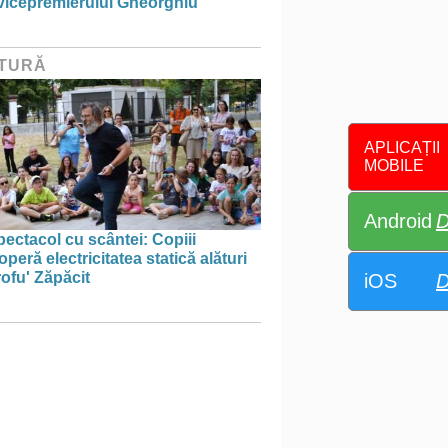
 vicepremierului Gheorghiu
TURĂ
APLICAȚII
MOBILE
Android
D
ectacol cu scântei: Copiii
peră electricitatea statică alături
ofu' Zăpăcit
iOS
D