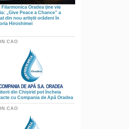
 Filarmonica Oradea ţine vie
ția: „Give Peace a Chance” a
t din nou artiștii orădeni în
ria Hiroshimei
ON CAO
torii din Chișirid pot încheia
racte cu Compania de Apă Oradea
ON CAO