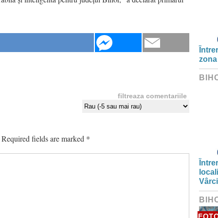
Între
zona
BIH
filtreaza comentariile
Required fields are marked
*
Între
local
Vârc
BIH
FOT