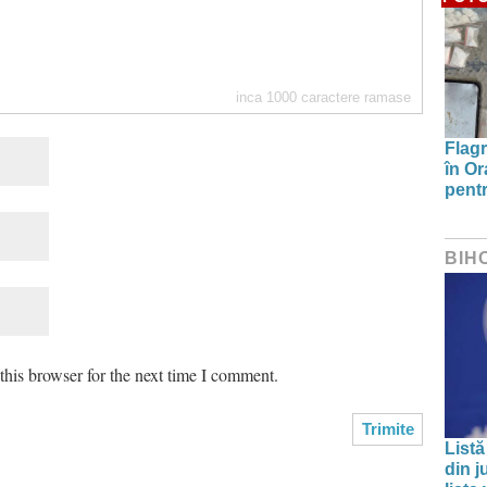
inca
1000
caractere ramase
Flagr
în Or
pentr
BIH
his browser for the next time I comment.
Listă
din j