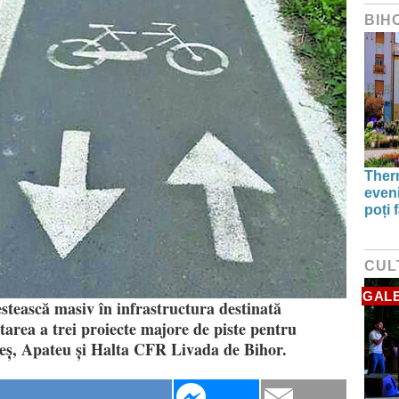
BIH
Therm
even
poți 
CUL
GALE
stească masiv în infrastructura destinată
tarea a trei proiecte majore de piste pentru
, Leș, Apateu și Halta CFR Livada de Bihor.