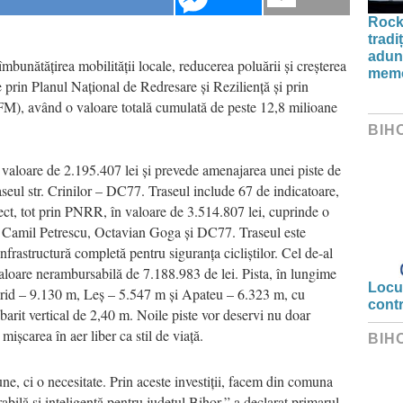
Rock
tradi
aduna
îmbunătățirea mobilității locale, reducerea poluării și creșterea
memo
te prin Planul Național de Redresare și Reziliență și prin
M), având o valoare totală cumulată de peste 12,8 milioane
BIH
 valoare de 2.195.407 lei și prevede amenajarea unei piste de
seul str. Crinilor – DC77. Traseul include 67 de indicatoare,
ect, tot prin PNRR, în valoare de 3.514.807 lei, cuprinde o
le Camil Petrescu, Octavian Goga și DC77. Traseul este
 infrastructură completă pentru siguranța cicliștilor. Cel de-al
valoare nerambursabilă de 7.188.983 de lei. Pista, în lungime
Locui
jorid – 9.130 m, Leș – 5.547 m și Apateu – 6.323 m, cu
cont
barit vertical de 2,40 m. Noile piste vor deservi nu doar
g mișcarea în aer liber ca stil de viață.
BIH
ne, ci o necesitate. Prin aceste investiții, facem din comuna
ilă și inteligentă pentru județul Bihor,” a declarat primarul