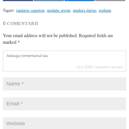
Taguri:
jandarm campion
,
medalie argint
,
mudura darius
,
podium
0
COMENTARII
Your email address will not be published.
Required fields are
marked
*
inca
1000
caractere ramase