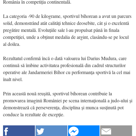
România în competiția continentală.
La categoria -90 de kilograme, sportivul bihorean a avut un parcurs
solid, demonstrând atât calități tehnice deosebite, cât și o excelentă
pregătire mentală. Evoluțiile sale l-au propulsat până în finala
competiției, unde a obținut medalia de argint, clasându-se pe locul
al doilea.
Rezultatul confirmă încă o dată valoarea lui Darius Mudura, care
continuă să îmbine activitatea profesională din cadrul structurilor
operative ale Jandarmeriei Bihor cu performanța sportivă la cel mai
înalt nivel.
Prin această nouă reușită, sportivul bihorean contribuie la
promovarea imaginii României pe scena internațională a judo-ului și
demonstrează că perseverența, disciplina și munca susținută pot
conduce la rezultate de excepție.