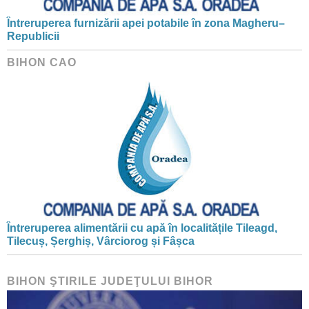
Întreruperea furnizării apei potabile în zona Magheru–
Republicii
BIHON CAO
Întreruperea alimentării cu apă în localitățile Tileagd,
Tilecuș, Șerghiș, Vârciorog și Fâșca
BIHON ŞTIRILE JUDEŢULUI BIHOR