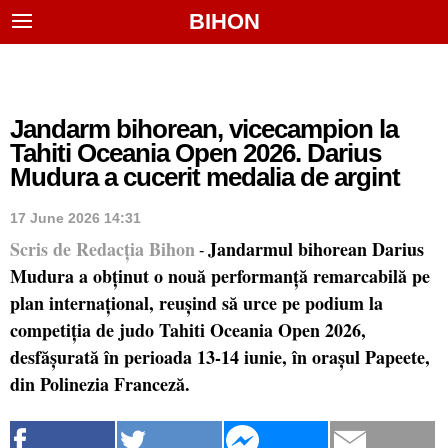
BIHON
Jandarm bihorean, vicecampion la
Tahiti Oceania Open 2026. Darius
Mudura a cucerit medalia de argint
17 June 2026 14:31
Scris de Redacția Bihon
Jandarmul bihorean Darius
-
Mudura a obținut o nouă performanță remarcabilă pe
plan internațional, reușind să urce pe podium la
competiția de judo Tahiti Oceania Open 2026,
desfășurată în perioada 13-14 iunie, în orașul Papeete,
din Polinezia Franceză.