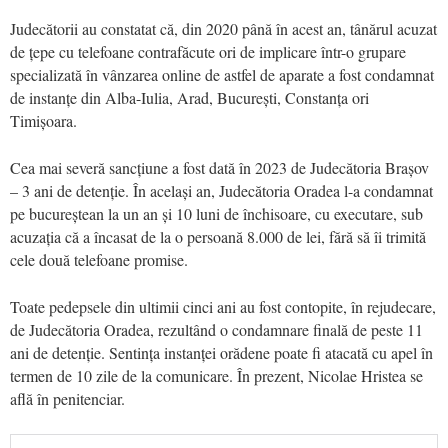
Judecătorii au constatat că, din 2020 până în acest an, tânărul acuzat
de țepe cu telefoane contrafăcute ori de implicare într-o grupare
specializată în vânzarea online de astfel de aparate a fost condamnat
de instanțe din Alba-Iulia, Arad, București, Constanța ori
Timișoara.
Cea mai severă sancțiune a fost dată în 2023 de Judecătoria Brașov
– 3 ani de detenție. În același an, Judecătoria Oradea l-a condamnat
pe bucureștean la un an și 10 luni de închisoare, cu executare, sub
acuzația că a încasat de la o persoană 8.000 de lei, fără să îi trimită
cele două telefoane promise.
Toate pedepsele din ultimii cinci ani au fost contopite, în rejudecare,
de Judecătoria Oradea, rezultând o condamnare finală de peste 11
ani de detenție. Sentința instanței orădene poate fi atacată cu apel în
termen de 10 zile de la comunicare. În prezent, Nicolae Hristea se
află în penitenciar.