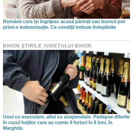
Românii care își îngrijesc acasă părinții sau bunicii pot
primi o indemnizație. Ce condiții trebuie îndeplinite
BIHON ŞTIRILE JUDEŢULUI BIHOR
Unul cu executare, altul cu suspendare. Pedepse diferite
în cazul hoților care au comis 9 furturi în 6 luni, în
Marghita