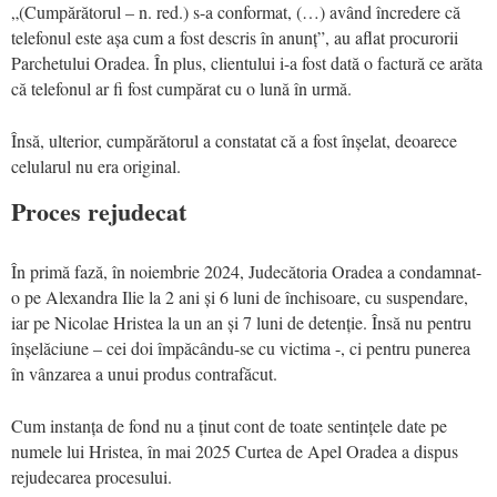
„(Cumpărătorul – n. red.) s-a conformat, (…) având încredere că
telefonul este așa cum a fost descris în anunț”, au aflat procurorii
Parchetului Oradea. În plus, clientului i-a fost dată o factură ce arăta
că telefonul ar fi fost cumpărat cu o lună în urmă.
Însă, ulterior, cumpărătorul a constatat că a fost înșelat, deoarece
celularul nu era original.
Proces rejudecat
În primă fază, în noiembrie 2024, Judecătoria Oradea a condamnat-
o pe Alexandra Ilie la 2 ani și 6 luni de închisoare, cu suspendare,
iar pe Nicolae Hristea la un an și 7 luni de detenție. Însă nu pentru
înșelăciune – cei doi împăcându-se cu victima -, ci pentru punerea
în vânzarea a unui produs contrafăcut.
Cum instanța de fond nu a ținut cont de toate sentințele date pe
numele lui Hristea, în mai 2025 Curtea de Apel Oradea a dispus
rejudecarea procesului.