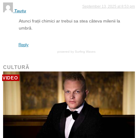
September 13, 2025 at 8:53 pm
Tautu
Atunci frații chimici ar trebui sa stea câteva milenii la
umbră.
Reply
powered by
Surfing Waves
CULTURĂ
VIDEO