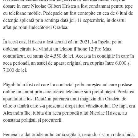
dosare în care Nicolae Gilbert Hristea a fost condamnat pentru țepe
cu telefoane mobile. Pedepsele au fost contopite cu cea de 6 luni de
detenție aplicată prin sentința dată joi, 11 septembrie, în dosarul
aflat pe rolul Judecătoriei Oradea.
În acest caz, Hristea a fost acuzat că, în 2021, l-a înșelat pe un
orădean căruia i-a vândut un telefon iPhone 12 Pro Max
contrafăcut, cu suma de 4.550 de lei. Aceasta în condițiile în care în
acea perioadă un astfel de aparat original era cuprins între 6.000 și
7.000 de lei.
Păgubitul a fost cel care l-a contactat pe bucureșteanul care postase
online un anunț prin care oferea telefoane sub prețul pieței. Predarea
aparatului a fost făcută în parcarea unui magazin din Oradea, de
către o tânără care s-a prezentat drept fiica vânzătorului. De fapt, era
Alexandra Ilie, iubita din acea perioadă a lui Nicolae Hristea, au
constatat polițiștii și procurorii.
Femeia i-a dat orădeanului cutia sigilată, cerându-i să nu o deschidă.