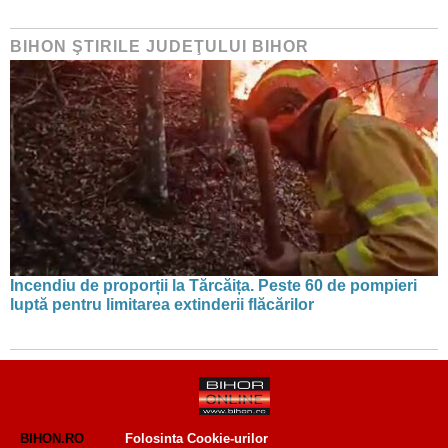
BIHON ŞTIRILE JUDEŢULUI BIHOR
Incendiu de proporții la Tărcăița. Peste 60 de pompieri
luptă pentru limitarea extinderii flăcărilor
BIHON.RO
Folosinta Cookie-urilor