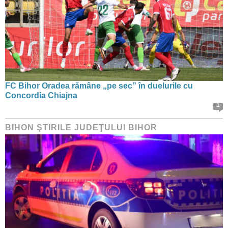
FC Bihor Oradea rămâne „pe sec” în duelurile cu
Concordia Chiajna
1
BIHON ŞTIRILE JUDEŢULUI BIHOR