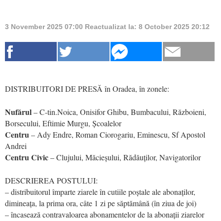
3 November 2025 07:00
Reactualizat la:
8 October 2025 20:12
DISTRIBUITORI DE PRESĂ în Oradea, în zonele:
Nufărul
– C-tin.Noica, Onisifor Ghibu, Bumbacului, Războieni,
Borsecului, Eftimie Murgu, Școalelor
Centru
– Ady Endre, Roman Ciorogariu, Eminescu, Sf Apostol
Andrei
Centru Civic
– Clujului, Măcieșului, Rădăuților, Navigatorilor
DESCRIEREA POSTULUI:
– distribuitorul împarte ziarele în cutiile poștale ale abonaților,
dimineața, la prima ora, câte 1 zi pe săptămână (în ziua de joi)
– încasează contravaloarea abonamentelor de la abonații ziarelor