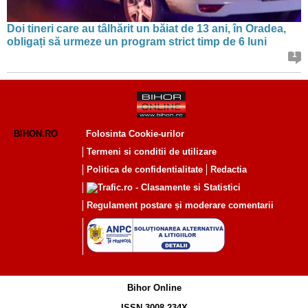
Doi tineri care au tâlhărit un băiat de 13 ani, în Oradea,
obligați să urmeze un program strict timp de 6 luni
1
BIHON.RO
Folosinta Cookie-urilor
Termeni si conditii de utilizare
Politica de confidentialitate
Redactia
Regulament postare și moderare comentarii
Bihor Online
ISSN 3008-234X