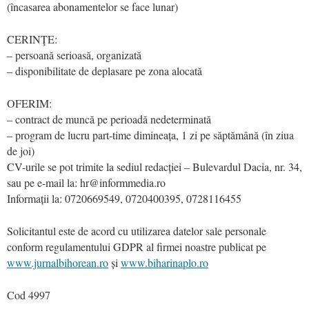
(încasarea abonamentelor se face lunar)
CERINŢE:
– persoană serioasă, organizată
– disponibilitate de deplasare pe zona alocată
OFERIM:
– contract de muncă pe perioadă nedeterminată
– program de lucru part-time dimineața, 1 zi pe săptămână (în ziua
de joi)
CV-urile se pot trimite la sediul redacției – Bulevardul Dacia, nr. 34,
sau pe e-mail la: hr@informmedia.ro
Informații la: 0720669549, 0720400395, 0728116455
Solicitantul este de acord cu utilizarea datelor sale personale
conform regulamentului GDPR al firmei noastre publicat pe
www.jurnalbihorean.ro
și
www.biharinaplo.ro
Cod
4997