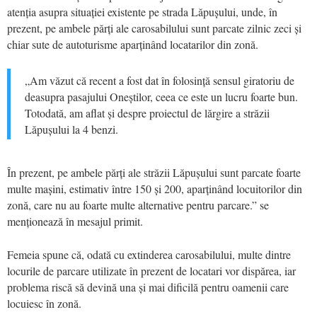
atenția asupra situației existente pe strada Lăpușului, unde, în
prezent, pe ambele părți ale carosabilului sunt parcate zilnic zeci și
chiar sute de autoturisme aparținând locatarilor din zonă.
„Am văzut că recent a fost dat în folosință sensul giratoriu de
deasupra pasajului Oneștilor, ceea ce este un lucru foarte bun.
Totodată, am aflat și despre proiectul de lărgire a străzii
Lăpușului la 4 benzi.
În prezent, pe ambele părți ale străzii Lăpușului sunt parcate foarte
multe mașini, estimativ între 150 și 200, aparținând locuitorilor din
zonă, care nu au foarte multe alternative pentru parcare.” se
menționează în mesajul primit.
Femeia spune că, odată cu extinderea carosabilului, multe dintre
locurile de parcare utilizate în prezent de locatari vor dispărea, iar
problema riscă să devină una și mai dificilă pentru oamenii care
locuiesc în zonă.