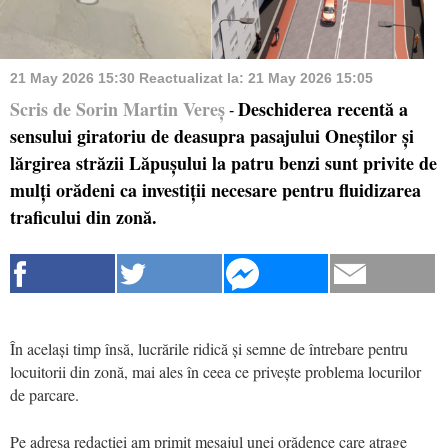
21 May 2026 15:30
Reactualizat la:
21 May 2026 15:05
Scris de Sorin Martin Vereș
Deschiderea recentă a
-
sensului giratoriu de deasupra pasajului Oneștilor și
lărgirea străzii Lăpușului la patru benzi sunt privite de
mulți orădeni ca investiții necesare pentru fluidizarea
traficului din zonă.
În același timp însă, lucrările ridică și semne de întrebare pentru
locuitorii din zonă, mai ales în ceea ce privește problema locurilor
de parcare.
Pe adresa redacției am primit mesajul unei orădence care atrage