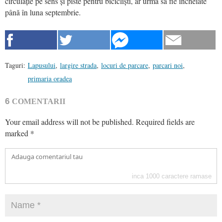
circulație pe sens și piste pentru bicicliști, ar urma să fie încheiate
până în luna septembrie.
Taguri:
Lapusului
,
largire strada
,
locuri de parcare
,
parcari noi
,
primaria oradea
6
COMENTARII
Your email address will not be published.
Required fields are
marked
*
inca
1000
caractere ramase