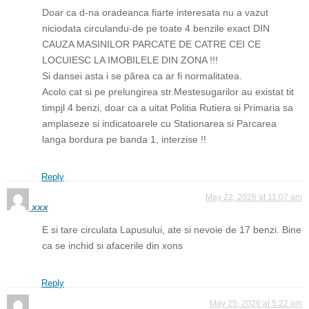
Doar ca d-na oradeanca fiarte interesata nu a vazut
niciodata circulandu-de pe toate 4 benzile exact DIN
CAUZA MASINILOR PARCATE DE CATRE CEI CE
LOCUIESC LA IMOBILELE DIN ZONA !!!
Si dansei asta i se părea ca ar fi normalitatea.
Acolo cat si pe prelungirea str.Mestesugarilor au existat tit
timpjl 4 benzi, doar ca a uitat Politia Rutiera si Primaria sa
amplaseze si indicatoarele cu Stationarea si Parcarea
langa bordura pe banda 1, interzise !!
Reply
May 22, 2026 at 11:07 am
xxx
E si tare circulata Lapusului, ate si nevoie de 17 benzi. Bine
ca se inchid si afacerile din xons
Reply
May 25, 2026 at 5:22 pm