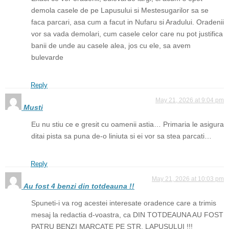
demola casele de pe Lapusului si Mestesugarilor sa se
faca parcari, asa cum a facut in Nufaru si Aradului. Oradenii
vor sa vada demolari, cum casele celor care nu pot justifica
banii de unde au casele alea, jos cu ele, sa avem
bulevarde
Reply
May 21, 2026 at 9:04 pm
Musti
Eu nu stiu ce e gresit cu oamenii astia… Primaria le asigura
ditai pista sa puna de-o liniuta si ei vor sa stea parcati…
Reply
May 21, 2026 at 10:03 pm
Au fost 4 benzi din totdeauna !!
Spuneti-i va rog acestei interesate oradence care a trimis
mesaj la redactia d-voastra, ca DIN TOTDEAUNA AU FOST
PATRU BENZI MARCATE PE STR. LAPUSULUI !!!