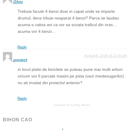
Ghio
Trebuia facute 4 benzi doar in capat unde se imparte
drumul, dece trbuie neaparat 4 benzi? Parca se laudau
acuma-s cativa ani ca vor sa scoata traficul din oras…
acuma vor 4 benzi…
Reply
August 6, 2026 at 11:00 am
proiect
in locul pistei de biciclete se puteau pune mai multi arbori.
oricum vor fi parcate masini pe pista (vezi mestesugarilor)
nu ati invatat din proiectul anterior?
Reply
powered by
Surfing Waves
BIHON CAO