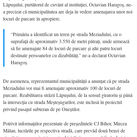
Lăpușului, purtătorul de cuvânt al instituției, Octavian Haragoș, ne-
a precizat că municipalitatea are deja în vedere amenajarea unor noi
locuri de parcare în apropiere.
“Primăria a identificat un teren pe strada Meziadului, cu o
suprafață de aproximativ 3.550 de metri pătrați, unde urmează
să fie amenajate 84 de locuri de parcare și alte patru locuri
destinate persoanelor cu dizabilități.” ne-a declarat Octavian
Haragoș.
De asemenea, reprezentantul municipalității a anunțat că pe strada
Meziadului vor mai fi amenajate aproximativ 100 de locuri de
parcare. Reabilitarea străzii Lăpușului, de la sensul giratoriu și până
la intersecția cu strada Meșteșugarilor, este inclusă în proiectul
privind pasajul subteran de pe Oneștilor.
Potrivit informațiilor prezentate de președintele CJ Bihor, Mircea
Mălan, lucrările pe respectiva stradă, care prevăd două benzi de