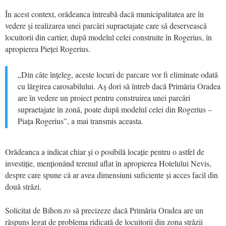
În acest context, orădeanca întreabă dacă municipalitatea are în
vedere și realizarea unei parcări supraetajate care să deservească
locuitorii din cartier, după modelul celei construite în Rogerius, în
apropierea Pieței Rogerius.
„Din câte înțeleg, aceste locuri de parcare vor fi eliminate odată
cu lărgirea carosabilului. Aș dori să întreb dacă Primăria Oradea
are în vedere un proiect pentru construirea unei parcări
supraetajate în zonă, poate după modelul celei din Rogerius –
Piața Rogerius”, a mai transmis aceasta.
Orădeanca a indicat chiar și o posibilă locație pentru o astfel de
investiție, menționând terenul aflat în apropierea Hotelului Nevis,
despre care spune că ar avea dimensiuni suficiente și acces facil din
două străzi.
Solicitat de Bihon.ro să precizeze dacă Primăria Oradea are un
răspuns legat de problema ridicată de locuitorii din zona străzii