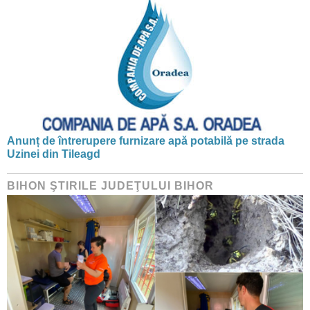
Anunț de întrerupere furnizare apă potabilă pe strada
Uzinei din Tileagd
BIHON ŞTIRILE JUDEŢULUI BIHOR