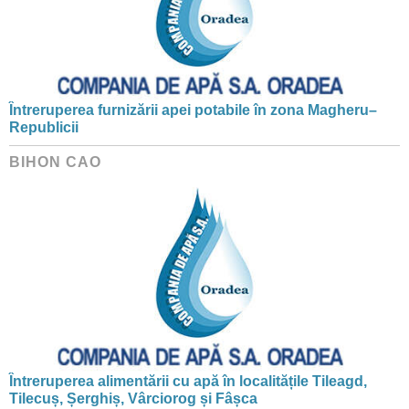
Întreruperea furnizării apei potabile în zona Magheru–
Republicii
BIHON CAO
Întreruperea alimentării cu apă în localitățile Tileagd,
Tilecuș, Șerghiș, Vârciorog și Fâșca