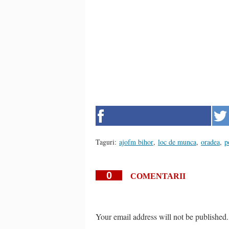
Taguri:
ajofm bihor
,
loc de munca
,
oradea
,
p
0
COMENTARII
Your email address will not be published.