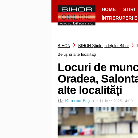
HOME
ŞTIRI
ÎNTRERUPERI 
BIHON
BIHON Ştirile judeţului Bihor
Beiuș și alte localități
Locuri de muncă
Oradea, Salonta
alte localități
De
Ramona Pașcu
la 11 June 2025 14:00