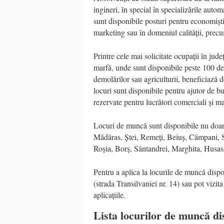
ingineri, în special în specializările automa
sunt disponibile posturi pentru economiști
marketing sau în domeniul calității, precum 
Printre cele mai solicitate ocupații în ju
marfă, unde sunt disponibile peste 100 de 
demolărilor sau agriculturii, beneficiază 
locuri sunt disponibile pentru ajutor de bu
rezervate pentru lucrători comerciali și m
Locuri de muncă sunt disponibile nu doar î
Mădăras, Ștei, Remeți, Beiuș, Câmpani, S
Roșia, Borș, Sântandrei, Marghita, Husas
Pentru a aplica la locurile de muncă dis
(strada Transilvaniei nr. 14) sau pot vizit
aplicațiile.
Lista locurilor de muncă di