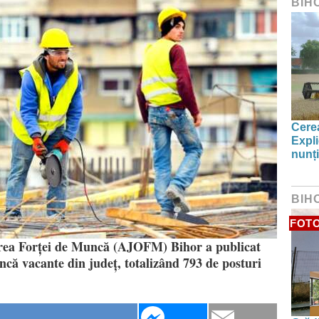
BIH
Cerea
Expli
nunți
BIH
FOT
rea Forței de Muncă (AJOFM) Bihor a publicat
uncă vacante din județ, totalizând 793 de posturi