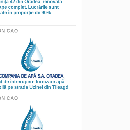
nița 42 din Oradea, renovată
pe complet. Lucrările sunt
zate în proporție de 90%
ON CAO
 de întrerupere furnizare apă
ilă pe strada Uzinei din Tileagd
ON CAO