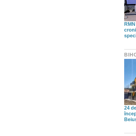
RMN 
croni
speci
BIH
24 de
încep
Beiu