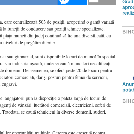
Grădi
aproa
reali
a, care centralizează 503 de poziții, acoperind o gamă variată
 la funcții de conducere sau poziții tehnice specializate.
BIH
piața muncii din județ continuă să fie una diversificată, cu
 niveluri de pregătire diferite.
rimar sau gimnazial, sunt disponibile locuri de muncă în special
ra sau industria ușoară, unde se caută muncitori necalificați –
este domenii. De asemenea, se oferă peste 20 de locuri pentru
crători comerciali, dar și posturi pentru femei de serviciu,
au zugravi.
Anunț
potab
e, angajatorii pun la dispoziție o paletă largă de locuri de
BIH
enți de vânzări, lucrători comerciali, electricieni, șoferi de
i. Totodată, se caută tehnicieni în diverse domenii, sudori,
ul lor oportunități multiple. Cererea este crescută pentru