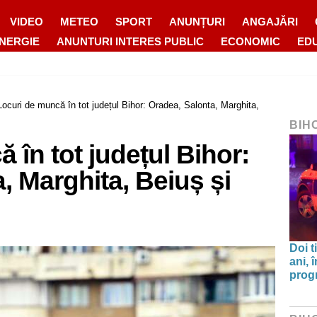
VIDEO
METEO
SPORT
ANUNȚURI
ANGAJĂRI
ENERGIE
ANUNTURI INTERES PUBLIC
ECONOMIC
ED
Locuri de muncă în tot județul Bihor: Oradea, Salonta, Marghita,
BIH
 în tot județul Bihor:
, Marghita, Beiuș și
Doi t
ani, 
progr