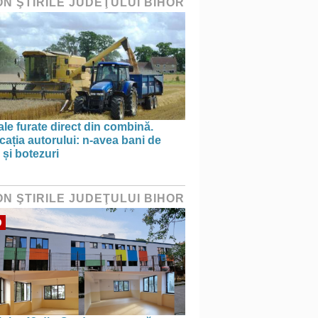
ON ŞTIRILE JUDEŢULUI BIHOR
le furate direct din combină.
cația autorului: n-avea bani de
 și botezuri
ON ŞTIRILE JUDEŢULUI BIHOR
O