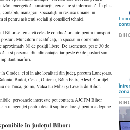
tizări, energetică, construcții, cercetare și informatică. În plus,
, contabili, manageri, specialiști în resurse umane, în
și pentru asistenți sociali și consilieri tehnici.
Locui
cont
dețul Bihor se remarcă cele de conducător auto pentru transport
BIH
posturi. Muncitorii necalificați, în special în domeniile
de aproximativ 80 de poziții libere. De asemenea, peste 30 de
cătar și personal din alimentație, iar peste 60 de posturi sunt
anipulant mărfuri.
n Oradea, ci și în alte localități din județ, precum Luncșoara,
alonta, Budoi, Ceica, Ghiorac, Băile Felix, Aleșd, Cornițel,
ău de Tinca, Șoimi, Valea lui Mihai și Livada de Bihor.
Între
zona
ponibile, persoanele interesate pot contacta AJOFM Bihor
BIH
a site-ul agenției pentru detalii suplimentare și pentru a depune
sponibile în județul Bihor: