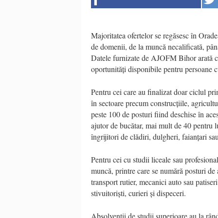
Majoritatea ofertelor se regăsesc în Orade
de domenii, de la muncă necalificată, până
Datele furnizate de AJOFM Bihor arată că 
oportunități disponibile pentru persoane cu
Pentru cei care au finalizat doar ciclul p
în sectoare precum construcțiile, agricultu
peste 100 de posturi fiind deschise în ac
ajutor de bucătar, mai mult de 40 pentru lu
îngrijitori de clădiri, dulgheri, faianțari s
Pentru cei cu studii liceale sau profesional
muncă, printre care se numără posturi de ag
transport rutier, mecanici auto sau patiser
stivuitoriști, curieri și dispeceri.
Absolvenții de studii superioare au la rând