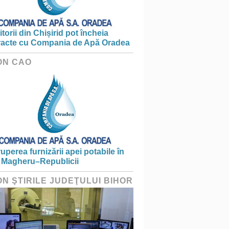
torii din Chișirid pot încheia
racte cu Compania de Apă Oradea
ON CAO
ruperea furnizării apei potabile în
 Magheru–Republicii
ON ŞTIRILE JUDEŢULUI BIHOR