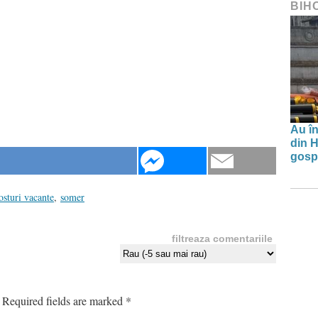
BIH
Au în
din H
gospo
osturi vacante
,
somer
filtreaza comentariile
Required fields are marked
*