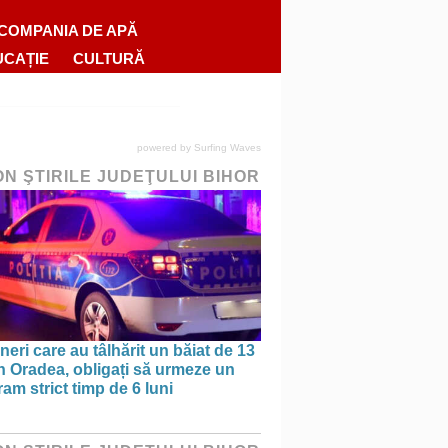
COMPANIA DE APĂ
UCAȚIE
CULTURĂ
powered by
Surfing Waves
ON ŞTIRILE JUDEŢULUI BIHOR
ineri care au tâlhărit un băiat de 13
în Oradea, obligați să urmeze un
am strict timp de 6 luni