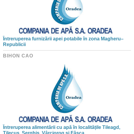
Întreruperea furnizării apei potabile în zona Magheru–
Republicii
BIHON CAO
Întreruperea alimentării cu apă în localitățile Tileagd,
Tilecuș, Șerghiș, Vârciorog și Fâșca