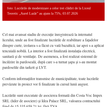
foto: Lucrările de modernizare a celor trei clădiri de la Liceul
Teoretic „Aurel Lazăr” au ajuns la 75%, 03.07.2026
Cel mai avansat stadiu de execuție înregistrează la internatul
liceului, unde au fost finalizate lucrările de reabilitare a fațadelor
dinspre curte, izolarea s-a făcut cu vată bazaltică, iar apoi s-a aplicat
tencuială nobilă. La interior a fost finalizată instalația electrică,
sanitară și de ventilație. De asemenea, a fost realizat sistemul de
încălzire în pardoseală, după care s-a turnat șapa și s-au montat
pardoselile din tarkett și LVT.
Conform informațiilor transmise de municipalitate, toate lucrările
prevăzute în proiect vor fi finalizate în cursul lunii august.
Lucrările sunt executate de asocierea formată din Costa Voc Impex
SRL (lider de asociere) și Idea Palace SRL, valoarea contractului
fiind de 15.335.659,21 lei, fără TVA.