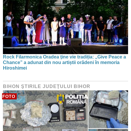
Rock Filarmonica Oradea ţine vie tradiția: „Give Peace a
Chance” a adunat din nou artiștii orădeni în memoria
Hiroshimei
BIHON ŞTIRILE JUDEŢULUI BIHOR
FOTO