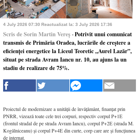
4 July 2026 07:30
Reactualizat la:
3 July 2026 17:36
Scris de Sorin Martin Vereș
Potrivit unui comunicat
-
transmis de Primăria Oradea, lucrările de creștere a
eficienței energetice la Liceul Teoretic „Aurel Lazăr”,
situat pe strada Avram Iancu nr. 10, au ajuns la un
stadiu de realizare de 75%.
Proiectul de modernizare a unității de învățământ, finanțat prin
PNRR, vizează toate cele trei corpuri, respectiv corpul P+1E
(frontul stradal de pe strada Avram Iancu), corpul P+2E (strada M.
Kogălniceanu) și corpul P+4E din curte, corp care are și funcțiunea
de internat.