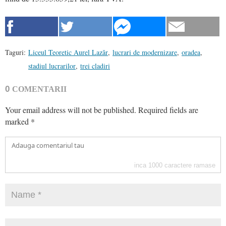
Taguri:
Liceul Teoretic Aurel Lazăr
,
lucrari de modernizare
,
oradea
,
stadiul lucrarilor
,
trei cladiri
0
COMENTARII
Your email address will not be published.
Required fields are
marked
*
inca
1000
caractere ramase