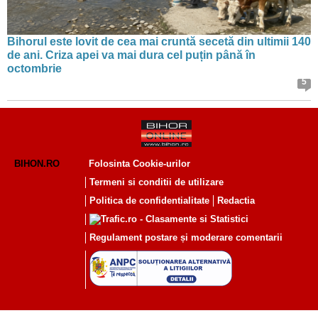
Bihorul este lovit de cea mai cruntă secetă din ultimii 140
de ani. Criza apei va mai dura cel puțin până în
octombrie
5
BIHON.RO
Folosinta Cookie-urilor
Termeni si conditii de utilizare
Politica de confidentialitate
Redactia
Regulament postare și moderare comentarii