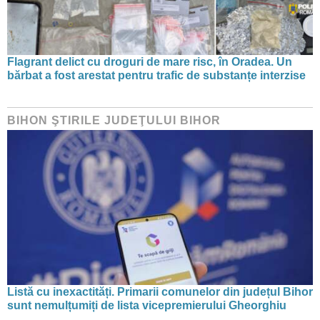
Flagrant delict cu droguri de mare risc, în Oradea. Un
bărbat a fost arestat pentru trafic de substanțe interzise
BIHON ŞTIRILE JUDEŢULUI BIHOR
Listă cu inexactități. Primarii comunelor din județul Bihor
sunt nemulțumiți de lista vicepremierului Gheorghiu