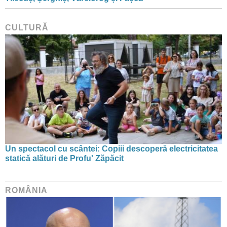
CULTURĂ
Un spectacol cu scântei: Copiii descoperă electricitatea
statică alături de Profu' Zăpăcit
ROMÂNIA