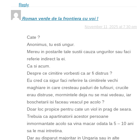
Reply
Roman verde de la frontiera cu voi !
November 11, 2025 at 7:30 pm
Cate ?
Anonimus, tu esti ungur.
Mereu in postarile tale sustii cauza ungurilor sau faci
referie indirect la ei.
Ca si acum.
Despre ce cimitire vorbesti ca ar fi distrus ?
Eu cred ca sigur faci referire la cimitirele vechi
maghiare in care cresteau paduri de tufisuri, crucile
erau distruse, mormintele deja nu se mai vedeau, iar
boschetarii isi faceau veacul pe acolo ?
Doar loc propice pentru cate un viol in prag de seara.
Trebuia ca apartinatorii acestor persoane
inmormantate acolo sa vina macar odata la 5 – 10 ani
sa le mai intretina.
Dar au disparut majoritar in Ungaria sau in alte