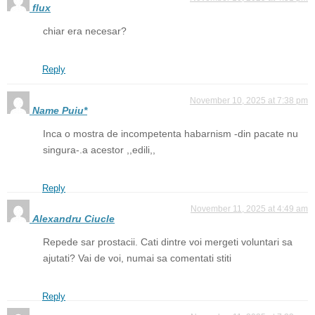
flux
chiar era necesar?
Reply
November 10, 2025 at 7:38 pm
Name Puiu*
Inca o mostra de incompetenta habarnism -din pacate nu
singura-.a acestor ,,edili,,
Reply
November 11, 2025 at 4:49 am
Alexandru Ciucle
Repede sar prostacii. Cati dintre voi mergeti voluntari sa
ajutati? Vai de voi, numai sa comentati stiti
Reply