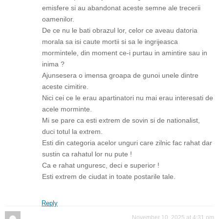
emisfere si au abandonat aceste semne ale trecerii
oamenilor.
De ce nu le bati obrazul lor, celor ce aveau datoria
morala sa isi caute mortii si sa le ingrijeasca
mormintele, din moment ce-i purtau in amintire sau in
inima ?
Ajunsesera o imensa groapa de gunoi unele dintre
aceste cimitire.
Nici cei ce le erau apartinatori nu mai erau interesati de
acele morminte.
Mi se pare ca esti extrem de sovin si de nationalist,
duci totul la extrem.
Esti din categoria acelor unguri care zilnic fac rahat dar
sustin ca rahatul lor nu pute !
Ca e rahat unguresc, deci e superior !
Esti extrem de ciudat in toate postarile tale.
Reply
November 10, 2025 at 4:31 pm