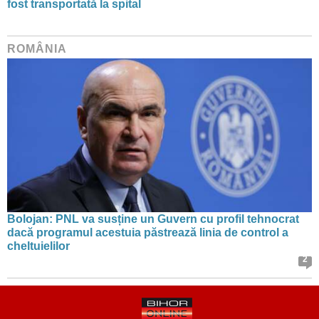
fost transportată la spital
ROMÂNIA
Bolojan: PNL va susține un Guvern cu profil tehnocrat
dacă programul acestuia păstrează linia de control a
cheltuielilor
2