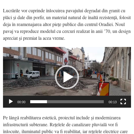
Lucrările vor cuprinde înlocuirea pavajului degradat din granit cu
plăci și dale din porfir, un material natural de înaltă rezistență, folosit
deja în reamenajarea altor piețe publice din centrul Oradiei. Noul
pavaj va reproduce modelul cu cercuri realizat în anii ’70, un design
apreciat și premiat la acea vreme.
Video
Player
00:00
00:13
Pe lângă reabilitarea estetică, proiectul include și modernizarea
infrastructurii subterane. Rețelele de canalizare pluvială vor fi
înlocuite, iluminatul public va fi reabilitat, iar rețelele electrice care