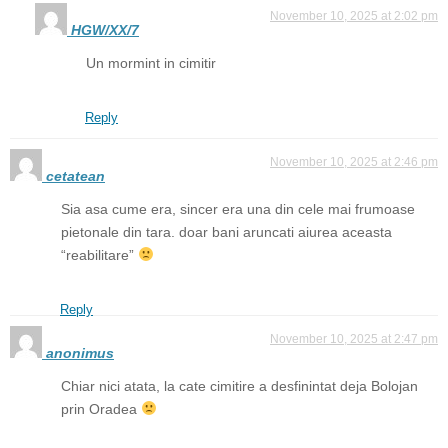
November 10, 2025 at 2:02 pm
HGW/XX/7
Un mormint in cimitir
Reply
November 10, 2025 at 2:46 pm
cetatean
Sia asa cume era, sincer era una din cele mai frumoase
pietonale din tara. doar bani aruncati aiurea aceasta
“reabilitare”
Reply
November 10, 2025 at 2:47 pm
anonimus
Chiar nici atata, la cate cimitire a desfinintat deja Bolojan
prin Oradea