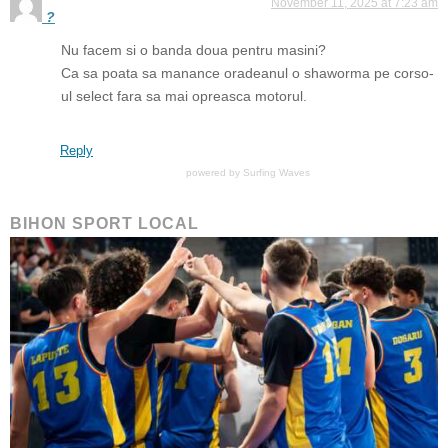
November 11, 2025 at 7:23 am
?
Nu facem si o banda doua pentru masini?
Ca sa poata sa manance oradeanul o shaworma pe corso-
ul select fara sa mai opreasca motorul.
Reply
powered by
Surfing Waves
BIHON SPORT LOCAL