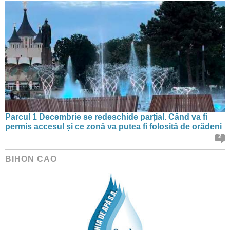
Parcul 1 Decembrie se redeschide parțial. Când va fi
permis accesul și ce zonă va putea fi folosită de orădeni
2
BIHON CAO