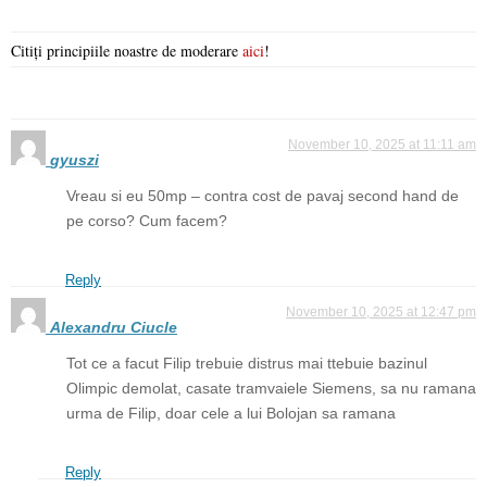
Citiți principiile noastre de moderare
aici
!
November 10, 2025 at 11:11 am
gyuszi
Vreau si eu 50mp – contra cost de pavaj second hand de
pe corso? Cum facem?
Reply
November 10, 2025 at 12:47 pm
Alexandru Ciucle
Tot ce a facut Filip trebuie distrus mai ttebuie bazinul
Olimpic demolat, casate tramvaiele Siemens, sa nu ramana
urma de Filip, doar cele a lui Bolojan sa ramana
Reply