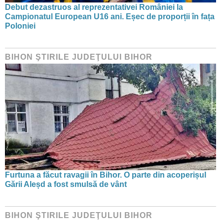
Debut dezastruos al reprezentativei României la
Campionatul European U16 ani. Eșec de proporții în fața
Poloniei
BIHON ŞTIRILE JUDEŢULUI BIHOR
Furtuna a făcut ravagii în Bihor. O parte din acoperișul
Gării Aleșd a fost smulsă de vânt
BIHON ŞTIRILE JUDEŢULUI BIHOR