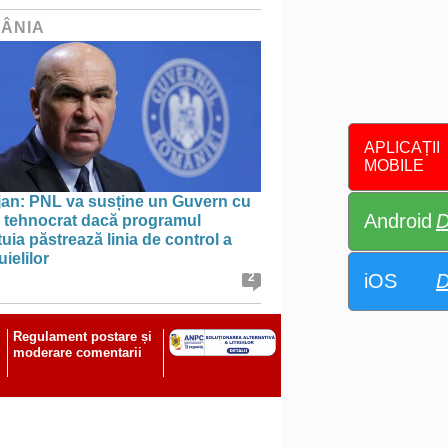
ÂNIA
APLICAȚII
MOBILE
jan: PNL va susține un Guvern cu
Android
D
l tehnocrat dacă programul
uia păstrează linia de control a
uielilor
iOS
D
2
Regulament postare și
moderare comentarii