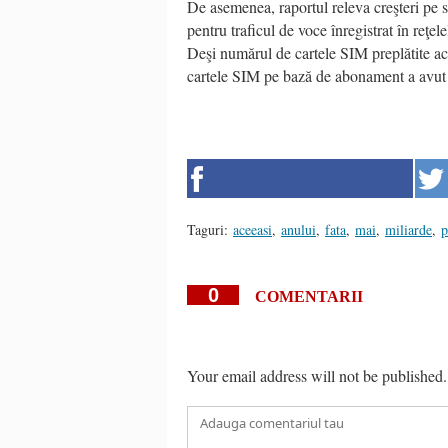
De asemenea, raportul releva creşteri pe s
pentru traficul de voce înregistrat în reţe
Deşi numărul de cartele SIM preplătite a
cartele SIM pe bază de abonament a avut 
Taguri:
aceeasi
,
anului
,
fata
,
mai
,
miliarde
,
p
0
COMENTARII
Your email address will not be published.