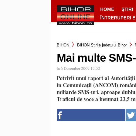
HOME
ŞTIRI
ÎNTRERUPERI 
BIHON
BIHON Ştirile judeţului Bihor
Mai multe SMS-
la 6 December 2009 12:52
Potrivit unui raport al Autorităţ
în Comunicaţii (ANCOM) românii 
miliarde SMS-uri, aproape dublu 
Traficul de voce a însumat 23,5 