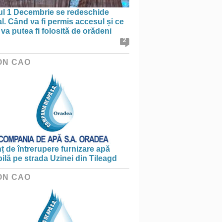
ul 1 Decembrie se redeschide
al. Când va fi permis accesul și ce
va putea fi folosită de orădeni
2
ON CAO
 de întrerupere furnizare apă
ilă pe strada Uzinei din Tileagd
ON CAO