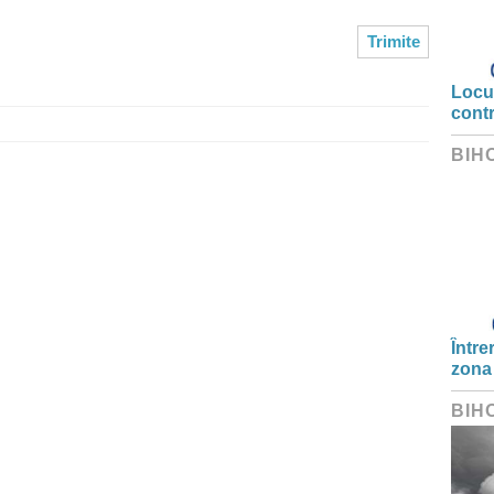
Locui
cont
BIH
Între
zona
BIH