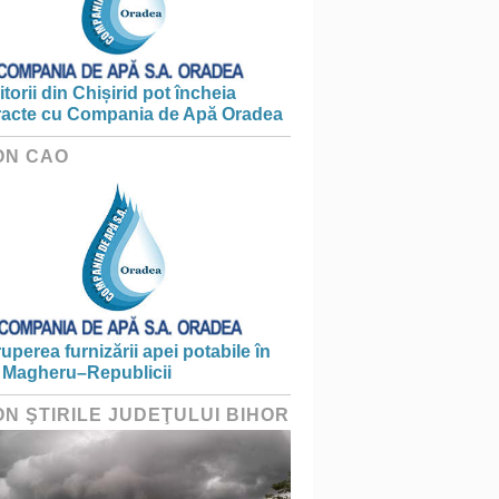
torii din Chișirid pot încheia
racte cu Compania de Apă Oradea
ON CAO
ruperea furnizării apei potabile în
 Magheru–Republicii
ON ŞTIRILE JUDEŢULUI BIHOR