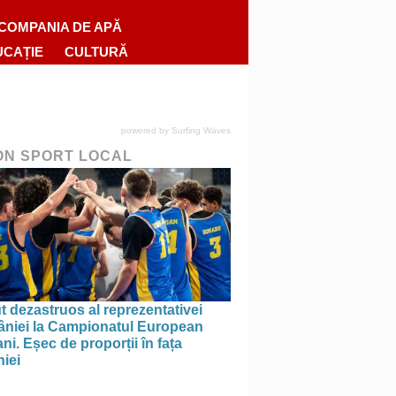
COMPANIA DE APĂ
UCAȚIE
CULTURĂ
powered by
Surfing Waves
ON SPORT LOCAL
 dezastruos al reprezentativei
niei la Campionatul European
ni. Eșec de proporții în fața
iei