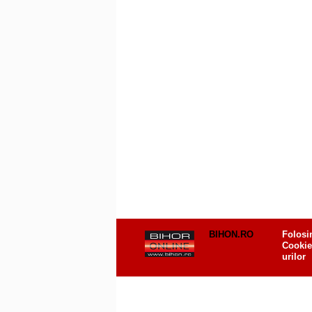
BIHON.RO
Folosi
Cookie
urilor