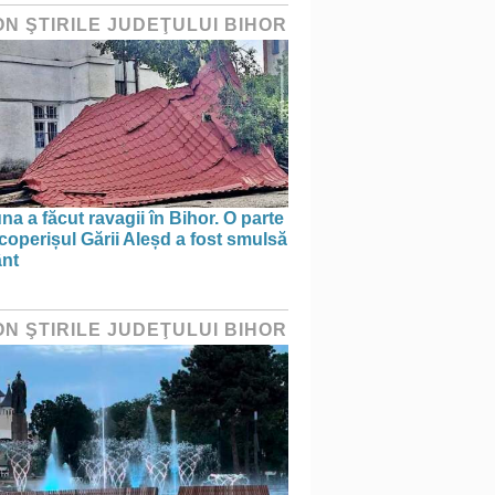
ON ŞTIRILE JUDEŢULUI BIHOR
na a făcut ravagii în Bihor. O parte
coperișul Gării Aleșd a fost smulsă
ânt
ON ŞTIRILE JUDEŢULUI BIHOR