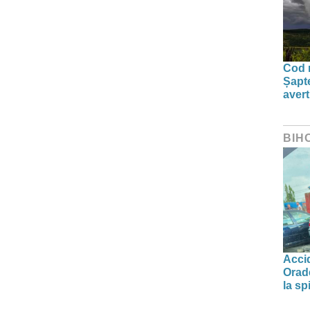
Cod r
Șapte
aver
BIH
Accid
Orade
la spi