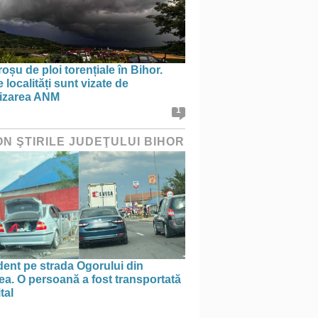
oșu de ploi torențiale în Bihor.
 localități sunt vizate de
tizarea ANM
1
ON ŞTIRILE JUDEŢULUI BIHOR
ent pe strada Ogorului din
a. O persoană a fost transportată
tal