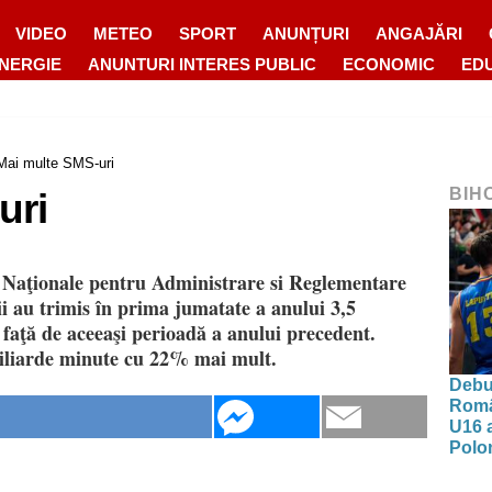
VIDEO
METEO
SPORT
ANUNȚURI
ANGAJĂRI
ENERGIE
ANUNTURI INTERES PUBLIC
ECONOMIC
ED
Mai multe SMS-uri
BIH
uri
ii Naţionale pentru Administrare si Reglementare
au trimis în prima jumatate a anului 3,5
faţă de aceeaşi perioadă a anului precedent.
miliarde minute cu 22% mai mult.
Debut
Româ
U16 a
Polon