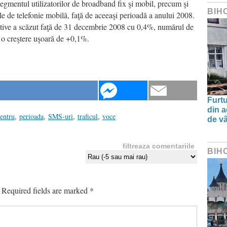
egmentul utilizatorilor de broadband fix şi mobil, precum şi
BIH
lele de telefonie mobilă, faţă de aceeaşi perioadă a anului 2008.
ctive a scăzut faţă de 31 decembrie 2008 cu 0,4%, numărul de
o creştere uşoară de +0,1%.
Furtu
din a
entru
,
perioada
,
SMS-uri
,
traficul
,
voce
de v
filtreaza comentariile
BIH
Required fields are marked
*