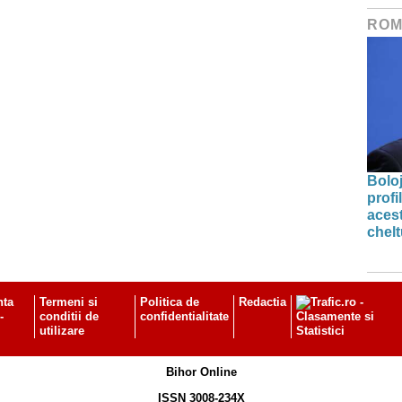
ROM
Bolo
profi
acest
chelt
nta
Termeni si
Politica de
Redactia
-
conditii de
confidentialitate
utilizare
Bihor Online
ISSN 3008-234X