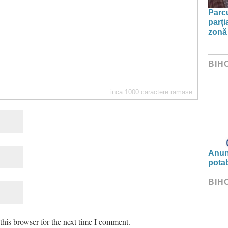
Parc
parți
zonă 
BIH
inca
1000
caractere ramase
Anunț
potab
BIH
his browser for the next time I comment.